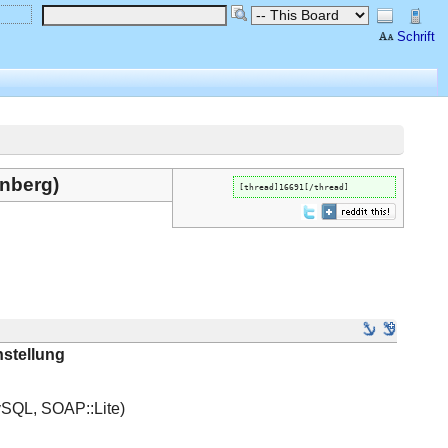
Schrift
rnberg)
[thread]16691[/thread]
nstellung
ySQL, SOAP::Lite)