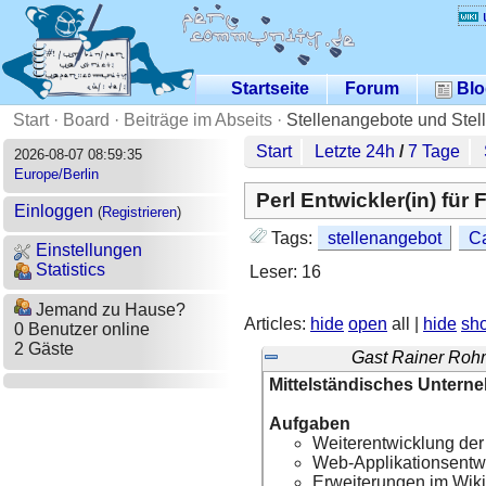
Startseite
Forum
Blo
Start
·
Board
·
Beiträge im Abseits
·
Stellenangebote und Stel
Start
Letzte 24h
/
7 Tage
2026-08-07 08:59:35
Europe/Berlin
Perl Entwickler(in) für
Einloggen
(
Registrieren
)
Tags:
stellenangebot
Ca
Einstellungen
Statistics
Leser: 16
Jemand zu Hause?
Articles:
hide
open
all |
hide
sh
0 Benutzer online
2 Gäste
Gast Rainer Roh
Mittelständisches Unterneh
Aufgaben
Weiterentwicklung der
Web-Applikationsentw
Erweiterungen im Wiki