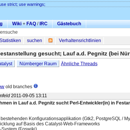
use strict; use warnings;
g
Wiki
+
FAQ
/
IRC
Gästebuch
lensuche
Statistiken
suchen
Verhaltensrichtlinien
 Festanstellung gesucht; Lauf a.d. Pegnitz (bei Nü
talyst
Nürnberger Raum
Ähnliche Threads
ow
old branches
mfeld
2011-09-05 13:11
men in Lauf a.d. Pegnitz sucht Perl-Entwickler(in) in Festa
 bestehenden Konfigurationsapplikation (Gtk2, PostgreSQL / M
icklung auf Basis des Catalyst-Web-Frameworks
-System (Foswiki)