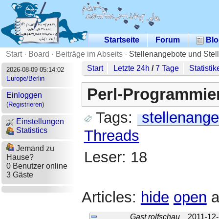
Startseite
Forum
Blo
Start
·
Board
·
Beiträge im Abseits
·
Stellenangebote und Stel
Start
Letzte 24h
/
7 Tage
Statistik
2026-08-09 05:14:02
Europe/Berlin
Perl-Programmier
Einloggen
(
Registrieren
)
Tags:
stellenange
Einstellungen
Statistics
Threads
Jemand zu
Leser: 18
Hause?
0 Benutzer online
3 Gäste
Articles:
hide
open
a
Gast rolfschau
2011-12-