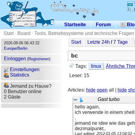
1; 
Startseite
Forum
Blo
Start
·
Board
·
Tools, Betriebssysteme und technische Fragen
Start
Letzte 24h
/
7 Tage
2026-08-06 06:43:32
Europe/Berlin
bc
Einloggen
(
Registrieren
)
Tags:
linux
Ähnliche Thr
Einstellungen
Statistics
Leser: 15
Jemand zu Hause?
Articles:
hide
open
all |
hide
sh
0 Benutzer online
2 Gäste
Gast turbo
hello again,
ich verwende in einem shells
.
jemand ne idee wie das gehe
dezimalpunkt..
Last edited: 2012-01-05 13:04:02