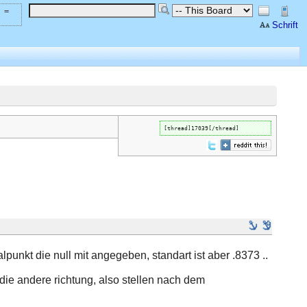
 =
Schrift
[thread]17039[/thread]
punkt die null mit angegeben, standart ist aber .8373 ..
die andere richtung, also stellen nach dem