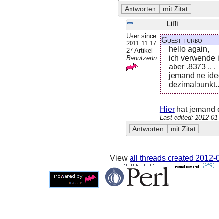
Liffi
User since
Guest turbo
2011-11-17
hello again,
27 Artikel
ich verwende i
BenutzerIn
aber .8373 .. .
jemand ne idee
dezimalpunkt..
Hier
hat jemand d
Last edited: 2012-0
View
all threads created
2012-0