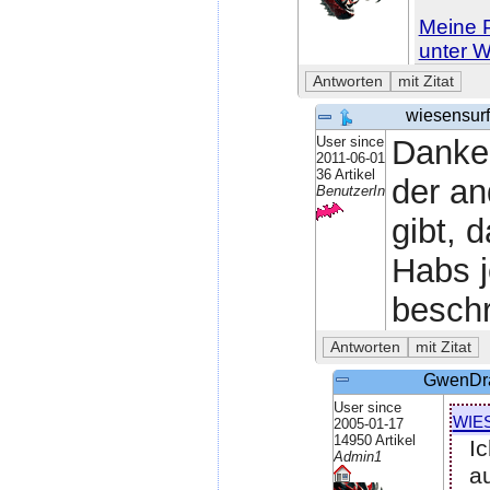
Meine P
unter W
wiesensurf
User since
Danke.
2011-06-01
36 Artikel
der an
BenutzerIn
gibt, 
Habs j
beschr
GwenDr
User since
wie
2005-01-17
14950 Artikel
I
Admin1
a