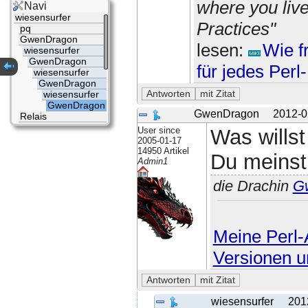
where you liv
Navi
wiesensurfer
Practices"
pq
GwenDragon
lesen:
Wie f
wiesensurfer
GwenDragon
für jedes Per
wiesensurfer
GwenDragon
wiesensurfer
GwenDragon
GwenDragon
2012-0
Relais
User since
Was willst
2005-01-17
14950 Artikel
Du meinst
Admin1
die Drachin
G
Meine Perl-A
Versionen u
wiesensurfer
201