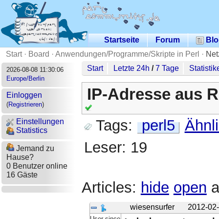
Startseite
Forum
Blo
Start
·
Board
·
Anwendungen/Programme/Skripte in Perl
·
Net
Start
Letzte 24h
/
7 Tage
Statistik
2026-08-08 11:30:06
Europe/Berlin
IP-Adresse aus R
Einloggen
(
Registrieren
)
Tags:
perl5
Ähnl
Einstellungen
Statistics
Leser: 19
Jemand zu
Hause?
0 Benutzer online
16 Gäste
Articles:
hide
open
a
wiesensurfer
2012-02-
User since