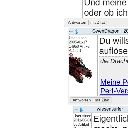
Und meine F
oder ob ic
GwenDragon
20
User since
Du will
2005-01-17
14950 Artikel
auflös
Admin1
die Drach
Meine Pe
Perl-Ver
wiesensurfer
User since
Eigentlic
2011-06-01
36 Artikel