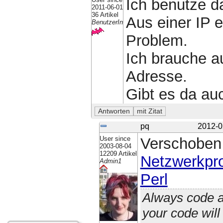
Ich benutze d
2011-06-01
36 Artikel
Aus einer IP 
BenutzerIn
Problem.
Ich brauche a
Adresse.
Gibt es da au
pq
2012-0
User since
Verschoben
2003-08-04
12209 Artikel
Netzwerkpr
Admin1
Perl
Always code a
your code wil