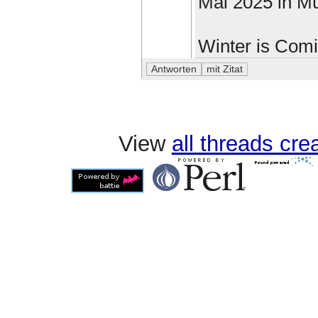
Mai 2025 in M
Winter is Com
View
all threads cr