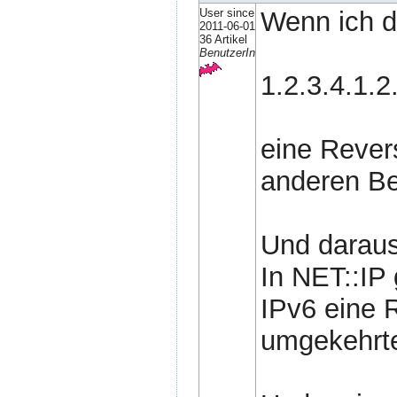
User since
Wenn ich da
2011-06-01
36 Artikel
BenutzerIn
1.2.3.4.1.2
eine Revers
anderen Beg
Und daraus 
In NET::IP 
IPv6 eine 
umgekehrte