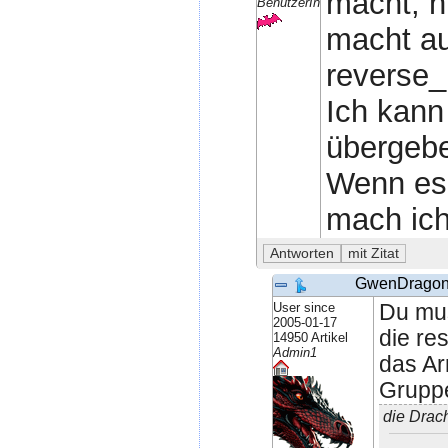
macht, n
BenutzerIn
macht au
reverse_
Ich kann
übergebe
Wenn es 
mach ich
GwenDrago
User since
Du mus
2005-01-17
die res
14950 Artikel
Admin1
das Ar
Gruppe
die Drac