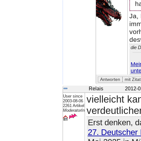
h
Ja,
imm
vor
des
die 
Mein
unt
Relais
2012-0
User since
vielleicht k
2003-08-06
2261 Artikel
verdeutlich
ModeratorIn
Erst denken, d
27. Deutscher