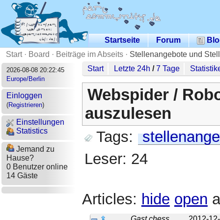
Startseite
Forum
Blo
Start
·
Board
·
Beiträge im Abseits
·
Stellenangebote und Stel
Start
Letzte 24h
/
7 Tage
Statistik
2026-08-08 20:22:45
Europe/Berlin
Webspider / Rob
Einloggen
(
Registrieren
)
auszulesen
Einstellungen
Statistics
Tags:
stellenange
Jemand zu
Leser: 24
Hause?
0 Benutzer online
14 Gäste
Articles:
hide
open
a
Gast chess
2012-12-