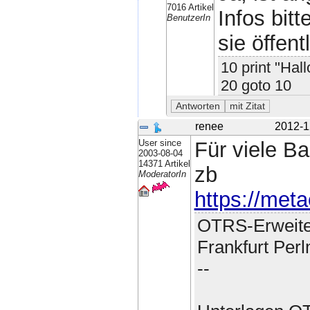
7016 Artikel
Infos bit
BenutzerIn
sie öffent
10 print "Hall
20 goto 10
renee
2012-1
User since
Für viele B
2003-08-04
14371 Artikel
zb
ModeratorIn
https://met
OTRS-Erweite
Frankfurt Per
--