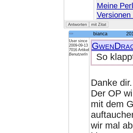
Meine Perl
Versionen 
bianca
20
User since
GwenDra
2009-09-13
7016 Artikel
So klappt
BenutzerIn
Danke dir.
Der OP wi
mit dem G
auftauche
wir mal ab