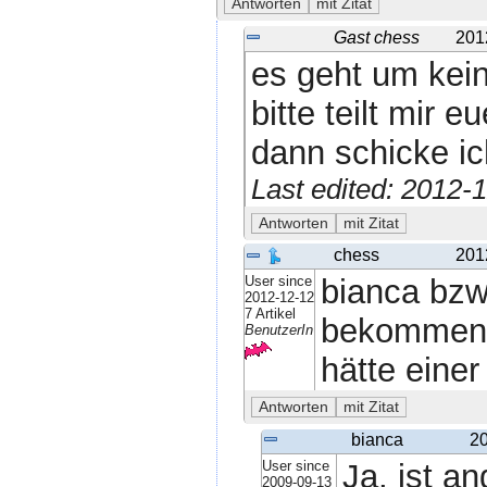
Gast chess
201
es geht um kein
bitte teilt mir
dann schicke ic
Last edited: 2012-
chess
201
User since
bianca bzw
2012-12-12
7 Artikel
bekommen
BenutzerIn
hätte einer
bianca
20
User since
Ja, ist a
2009-09-13