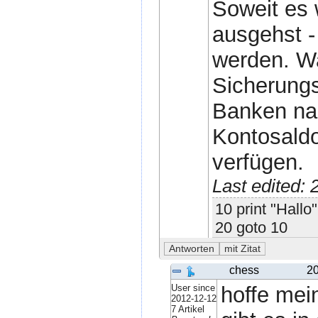
Soweit es 
ausgehst -
werden. Wa
Sicherung
Banken nac
Kontosaldo
verfügen.
Last edited:
10 print "Hallo"
20 goto 10
chess
20
User since
hoffe mei
2012-12-12
7 Artikel