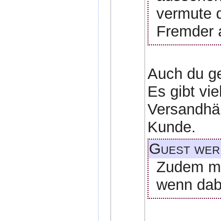
vermute 
Fremder 
Auch du g
Es gibt vie
Versandhän
Kunde.
Guest wer
Zudem mu
wenn dabe