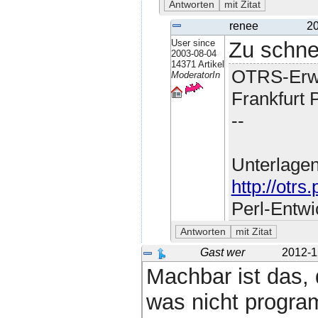
renee
20
User since
Zu schnel
2003-08-04
14371 Artikel
OTRS-Erwe
ModeratorIn
Frankfurt 
--
Unterlage
http://otr
Perl-Entwi
Gast wer
2012-1
Machbar ist das,
was nicht progra