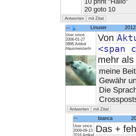
10 print "Hallo"
20 goto 10
Linuxer
2012
User since
Von
Akt
2006-01-27
3895 Artikel
<span 
HausmeisterIn
mehr als
meine Beit
Gewähr un
Die Sprac
Crossposts
bianca
20
User since
Das + feh
2009-09-13
7016 Artikel