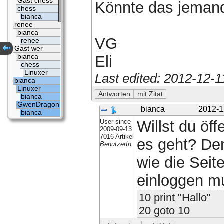
Gast chess
Könnte das jemand 
chess
bianca
renee
bianca
VG
renee
Gast wer
bianca
Eli
chess
Linuxer
Last edited: 2012-12-
bianca
Linuxer
bianca
GwenDragon
bianca
2012-1
bianca
User since
Willst du öf
2009-09-13
7016 Artikel
es geht? De
BenutzerIn
wie die Seite
einloggen m
10 print "Hallo"
20 goto 10