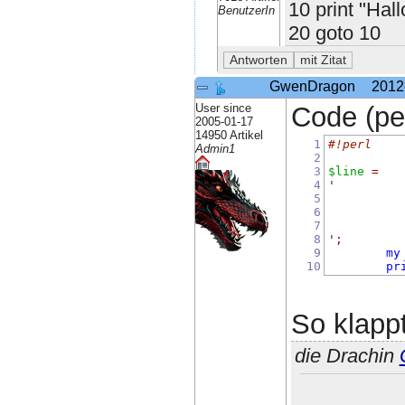
10 print "Hall
BenutzerIn
20 goto 10
GwenDragon
2012
User since
Code (per
2005-01-17
14950 Artikel
1
#!perl
Admin1
2
3
$line
=
4
'         
5
          
6
7
8
'
;
9
my
10
pr
So klappt
die Drachin