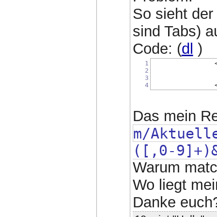
So sieht der
sind Tabs) a
Code: (
dl
)
1
2
3
4
Das mein R
m/Aktuell
([,0-9]+)
Warum match
Wo liegt mei
Danke euch