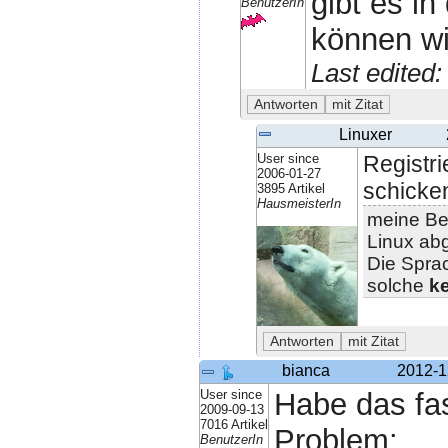
gibt es i
BenutzerIn
können wi
Last edited
Linuxer
User since
Registri
2006-01-27
schicke
3895 Artikel
HausmeisterIn
meine Bei
Linux ab
Die Spra
solche
ke
bianca
2012-1
User since
Habe das fas
2009-09-13
7016 Artikel
Problem:
BenutzerIn