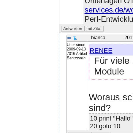
Unterlagen O
services.de/w
Perl-Entwickl
bianca
201
User since
renee
2009-09-13
7016 Artikel
Für viele
BenutzerIn
Module
Woraus sch
sind?
10 print "Hallo"
20 goto 10