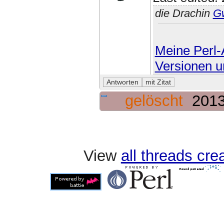
die Drachin
G
Meine Perl-A
Versionen u
gelöscht
2013
View
all threads cr