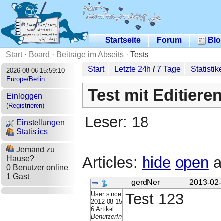
Startseite
Forum
Blo
Start
·
Board
·
Beiträge im Abseits
·
Tests
Start
Letzte 24h
/
7 Tage
Statistik
2026-08-06 15:59:10
Europe/Berlin
Test mit Editiere
Einloggen
(
Registrieren
)
Leser: 18
Einstellungen
Statistics
Jemand zu
Articles:
hide
open
a
Hause?
0 Benutzer online
1 Gast
gerdNer
2013-02-
User since
Test 123
2012-08-15
6 Artikel
BenutzerIn