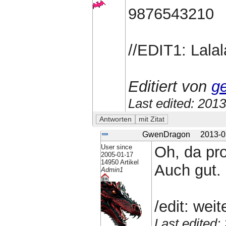
9876543210
//EDIT1: Lalal
Editiert von
g
Last edited: 201
GwenDragon
2013-0
User since
Oh, da pr
2005-01-17
14950 Artikel
Auch gut.
Admin1
/edit: weit
Last edited