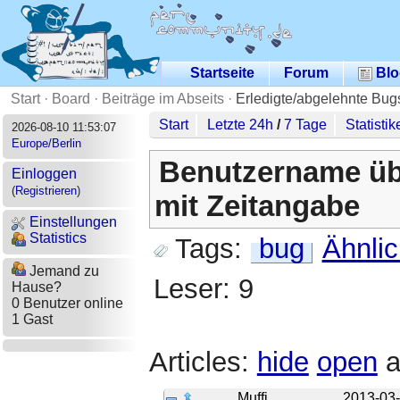
Startseite
Forum
Blo
Start
·
Board
·
Beiträge im Abseits
·
Erledigte/abgelehnte Bug
Start
Letzte 24h
/
7 Tage
Statistik
2026-08-10 11:53:07
Europe/Berlin
Benutzername üb
Einloggen
(
Registrieren
)
mit Zeitangabe
Einstellungen
Statistics
Tags:
bug
Ähnli
Jemand zu
Leser: 9
Hause?
0 Benutzer online
1 Gast
Articles:
hide
open
a
Muffi
2013-03-