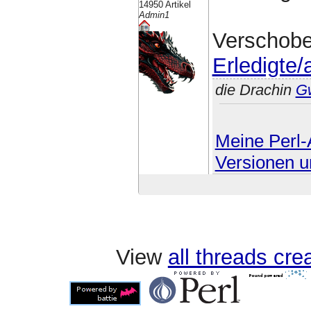
14950 Artikel
Admin1
Verschob
Erledigte
die Drachin
G
Meine Perl-A
Versionen u
View
all threads cr