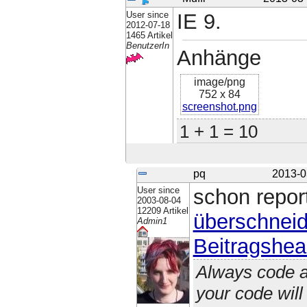
User since
IE 9.
2012-07-18
1465 Artikel
BenutzerIn
Anhänge
image/png
752 x 84
screenshot.png
1 + 1 = 10
pq
2013-0
User since
schon repor
2003-08-04
12209 Artikel
überschneid
Admin1
Beitragshea
Always code a
your code wil