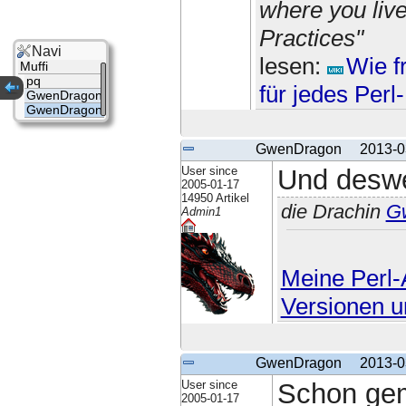
where you liv
Practices"
Navi
lesen:
Wie f
Muffi
pq
für jedes Per
GwenDragon
GwenDragon
GwenDragon
2013-0
User since
Und deswe
2005-01-17
14950 Artikel
die Drachin
G
Admin1
Meine Perl-A
Versionen u
GwenDragon
2013-0
User since
Schon ge
2005-01-17