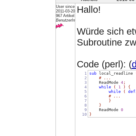
User since
Hallo!
2011-03-20
967 Artikel
BenutzerIn
Würde sich et
Subroutine z
Code (perl): (
d
1
sub
 local_readline 
2
# ...
3
    ReadMode 
4
;
4
while
(
1
)
{
5
while
(
def
6
# ...
7
}
8
}
9
    ReadMode 
0
10
}