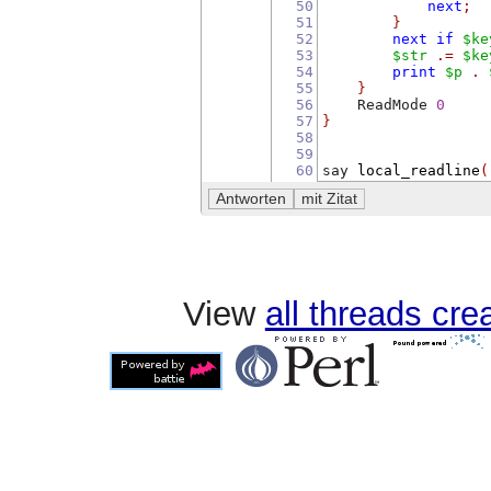
50
next
;
51
}
52
next
if
$ke
53
$str
.=
$ke
54
print
$p
.
55
}
56
    ReadMode 
0
57
}
58
59
60
say 
local_readline
(
View
all threads cr