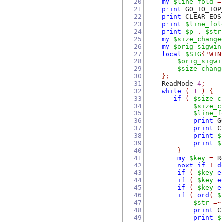
20
my
$line_fold
=
21
print
 GO_TO_TOP
22
print
 CLEAR_EOS
23
print
$line_fol
24
print
$p
.
$str
25
my
$size_change
26
my
$orig_sigwin
27
local
$SIG
{
'WIN
28
$orig_sigwi
29
$size_chang
30
}
;
31
    ReadMode 
4
;
32
while
(
1
)
{
33
if
(
$size_c
34
$size_c
35
$line_f
36
print
 G
37
print
 C
38
print
$
39
print
$
40
}
41
my
$key
=
R
42
next
if
!
d
43
if
(
$key
e
44
if
(
$key
e
45
if
(
$key
e
46
if
(
ord
(
$
47
$str
=~
48
print
 C
49
print
$