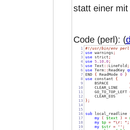
statt einer mi
Code (perl): (
d
1
#!/usr/bin/env perl
2
use
 warnings
;
3
use
 strict
;
4
use
5.10
.
0
;
5
use
 Text
::
LineFold
;
6
use
 Term
::
ReadKey 
q
7
END 
{
 ReadMode 
0
}
8
use
 constant 
{
9
    BSPACE         
10
    CLEAR_LINE     
11
    GO_TO_TOP_LEFT 
12
    CLEAR_EOS      
13
}
;
14
15
16
sub
 local_readline 
17
my
(
$text
)
=
18
my
$p
=
"\r: "
;
19
my
$str
=
''
;