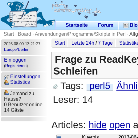
Startseite
Forum
Blo
Start
·
Board
·
Anwendungen/Programme/Skripte in Perl
·
All
Start
Letzte 24h
/
7 Tage
Statistik
2026-08-09 13:21:27
Europe/Berlin
Frage zu ReadKe
Einloggen
(
Registrieren
)
Schleifen
Einstellungen
Statistics
Tags:
perl5
Ähnl
Jemand zu
Leser: 14
Hause?
0 Benutzer online
14 Gäste
Articles:
hide
open
a
Kuerbis
2013-06-