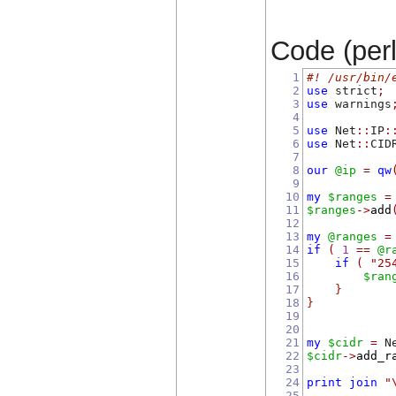
Code (perl)
1
#! /usr/bin/
2
use
 strict
;
3
use
 warnings
4
5
use
 Net
::
IP
:
6
use
 Net
::
CID
7
8
our
@ip
=
qw
9
10
my
$ranges
=
11
$ranges
->
add
12
13
my
@ranges
=
14
if
(
1
==
@r
15
if
(
"25
16
$ran
17
}
18
}
19
20
21
my
$cidr
=
 N
22
$cidr
->
add_r
23
24
print
join
"
25