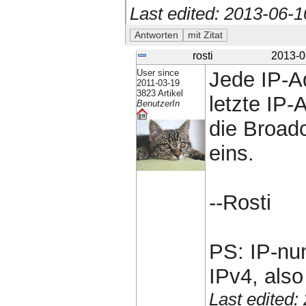
Last edited: 2013-06-
rosti
2013-0
User since
Jede IP-Ad
2011-03-19
3823 Artikel
letzte IP-
BenutzerIn
die Broad
eins.
--Rosti
PS: IP-num
IPv4, also
Last edited