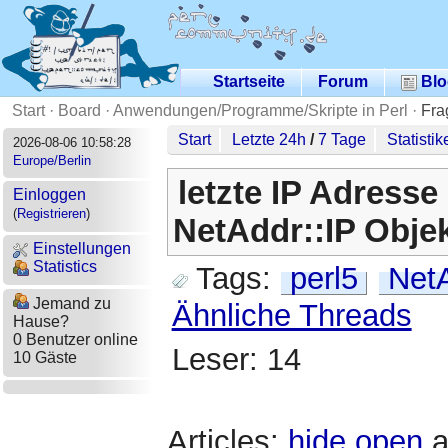
Startseite
Forum
Blo
Start
·
Board
·
Anwendungen/Programme/Skripte in Perl
·
Fra
Start
Letzte 24h
/
7 Tage
Statistik
2026-08-06 10:58:28
Europe/Berlin
letzte IP Adresse
Einloggen
(
Registrieren
)
NetAddr::IP Obje
Einstellungen
Statistics
Tags:
perl5
NetA
Jemand zu
Ähnliche Threads
Hause?
0 Benutzer online
Leser: 14
10 Gäste
Articles:
hide
open
a