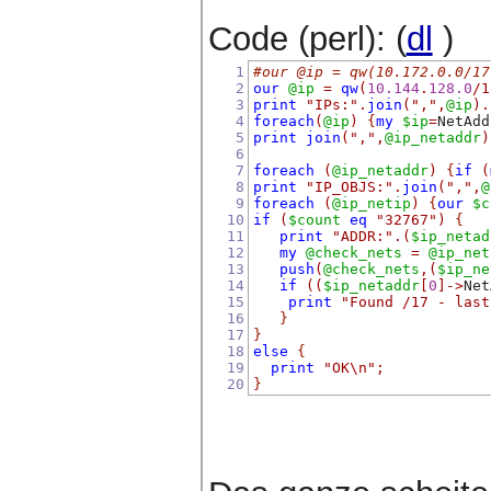
Code (perl): (
dl
)
1
#our @ip = qw(10.172.0.0/17
2
our
@ip
=
qw
(
10.144
.
128.0
/1
3
print
"IPs:"
.
join
(
","
,
@ip
).
4
foreach
(
@ip
)
{
my
$ip
=
NetAdd
5
print
join
(
","
,
@ip_netaddr
)
6
7
foreach
(
@ip_netaddr
)
{
if
(
8
print
"IP_OBJS:"
.
join
(
","
,
@
9
foreach
(
@ip_netip
)
{
our
$c
10
if
(
$count
eq
"32767"
)
{
11
print
"ADDR:"
.(
$ip_netad
12
my
@check_nets
=
@ip_net
13
push
(
@check_nets
,(
$ip_ne
14
if
((
$ip_netaddr
[
0
]->
Net
15
print
"Found /17 - last
16
}
17
}
18
else
{
19
print
"OK\n"
;
20
}