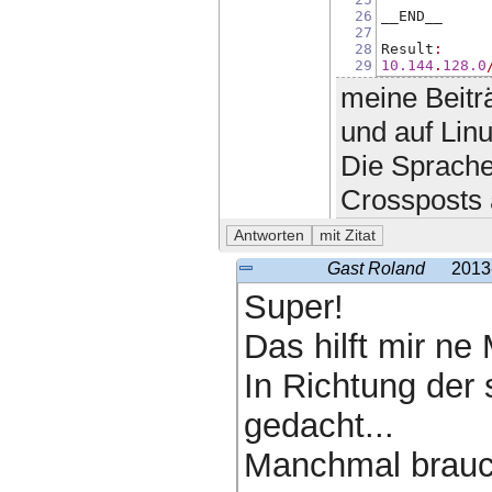
26
__END__
27
28
Result
:
29
10.144
.
128.0
meine Beitr
und auf Lin
Die Sprache
Crossposts 
Gast Roland
2013
Super!
Das hilft mir ne
In Richtung der 
gedacht...
Manchmal brauc