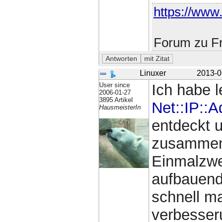
https://www.
Forum zu Fr
Linuxer
2013-0
User since
Ich habe 
2006-01-27
3895 Artikel
Net::IP::
HausmeisterIn
entdeckt 
zusammeng
Einmalzwe
aufbauend
schnell ma
verbesser