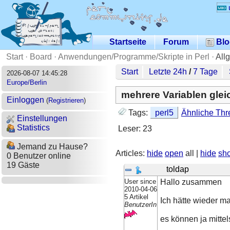
Startseite
Forum
Blo
Start
·
Board
·
Anwendungen/Programme/Skripte in Perl
·
All
Start
Letzte 24h
/
7 Tage
2026-08-07 14:45:28
Europe/Berlin
mehrere Variablen gleic
Einloggen
(
Registrieren
)
Tags:
perl5
Ähnliche Thr
Einstellungen
Statistics
Leser: 23
Jemand zu Hause?
Articles:
hide
open
all |
hide
sh
0 Benutzer online
19 Gäste
toldap
User since
Hallo zusammen
2010-04-06
5 Artikel
Ich hätte wieder ma
BenutzerIn
es können ja mittel