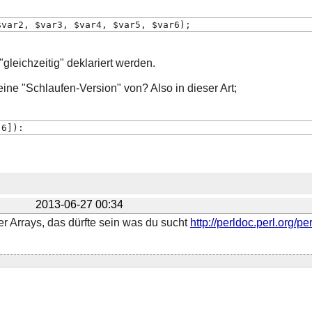
$var2, $var3, $var4, $var5, $var6);
gleichzeitig" deklariert werden.
eine "Schlaufen-Version" von? Also in dieser Art;
.6]):
2013-06-27 00:34
r Arrays, das dürfte sein was du sucht
http://perldoc.perl.org/pe