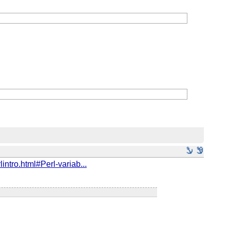
rlintro.html#Perl-variab...