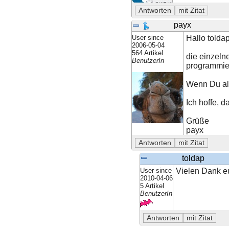
payx
User since
Hallo toldap
2006-05-04
564 Artikel
die einzeln
BenutzerIn
programmier
Wenn Du a
Ich hoffe, d
Grüße
payx
toldap
User since
Vielen Dank eu
2010-04-06
5 Artikel
BenutzerIn