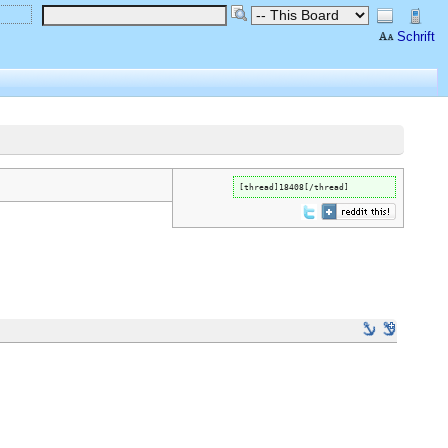
Schrift
[thread]18408[/thread]