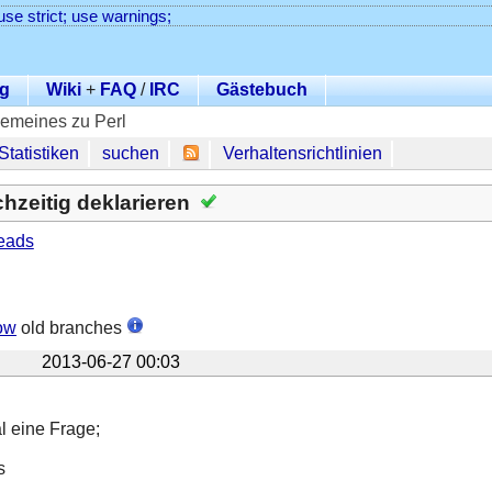
use strict; use warnings;
g
Wiki
+
FAQ
/
IRC
Gästebuch
gemeines zu Perl
Statistiken
suchen
Verhaltensrichtlinien
hzeitig deklarieren
eads
ow
old branches
2013-06-27 00:03
l eine Frage;
s