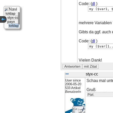
Code: (
dl
)
Navi
my ($var1, 
toldap
styx-cc
payx
mehrere Variablen "
toldap
Gibts da ggf. auch 
Code: (
dl
)
my ($var[1.
Vielen Dank!
styx-cc
User since
Schau mal unte
2006-05-20
533 Artikel
Gruß
BenutzerIn
Pörl.