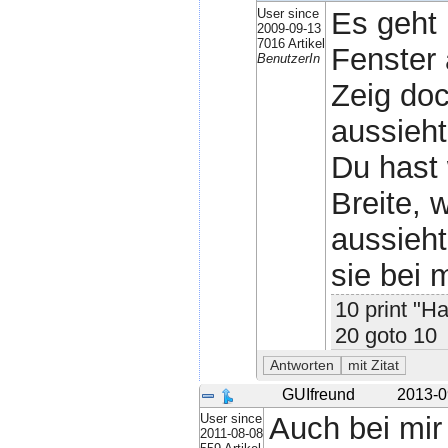
User since
Es geht 
2009-09-13
7016 Artikel
Fenster 
BenutzerIn
Zeig doc
aussieht
Du hast 
Breite, 
aussieht
sie bei 
10 print "Ha
20 goto 10
GUIfreund
2013-0
User since
Auch bei mir 
2011-08-08