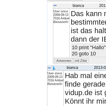
bianca
201
User since
Das kann m
2009-09-13
7016 Artikel
bestimmten
BenutzerIn
ist das hal
dann der IE
10 print "Hallo"
20 goto 10
bianca
2013-0
User since
Hab mal ein
2009-09-13
7016 Artikel
finde gerade
BenutzerIn
vidup.de ist 
Könnt ihr m