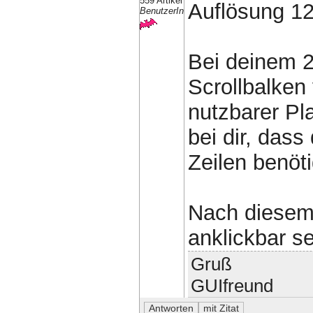
559 Artikel
Auflösung 1
BenutzerIn
Bei deinem 2
Scrollbalken
nutzbarer Pl
bei dir, dass
Zeilen benöti
Nach diesem 
anklickbar se
Gruß
GUIfreund