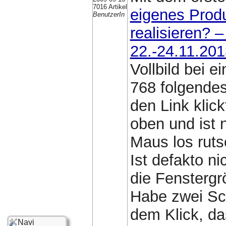
7016 Artikel
eigenes Prod
BenutzerIn
realisieren? 
22.-24.11.201
Vollbild bei 
768 folgende
den Link klick
oben und ist 
Maus los ruts
Ist defakto n
die Fenstergr
Habe zwei Sc
dem Klick, da
Navi