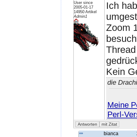
User since
Ich ha
2005-01-17
14950 Artikel
umgeste
Admin1
Zoom 1
besuch
Thread 
gedrück
Kein G
die Drach
Meine Pe
Perl-Ver
bianca