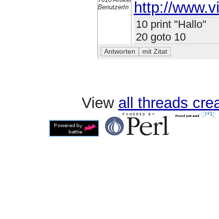
http://www.v
BenutzerIn
10 print "Hallo"
20 goto 10
View
all threads cr