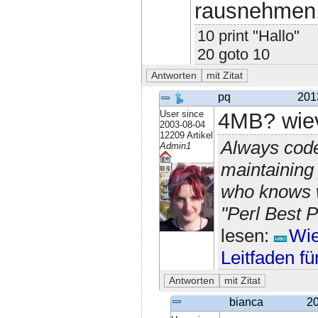
rausnehmen,
10 print "Hallo"
20 goto 10
pq
201
User since
4MB? wiev
2003-08-04
12209 Artikel
Always code
Admin1
maintaining 
who knows w
"Perl Best P
lesen:
Wie
Leitfaden f
bianca
20