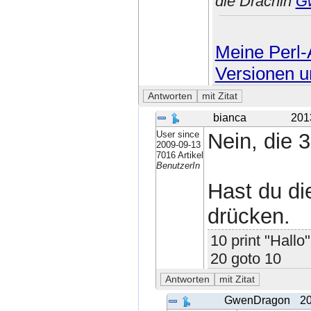
die Drachin
G
Meine Perl-A
Versionen u
bianca
201
User since
Nein, die 
2009-09-13
7016 Artikel
BenutzerIn
Hast du di
drücken.
10 print "Hallo"
20 goto 10
GwenDragon
20