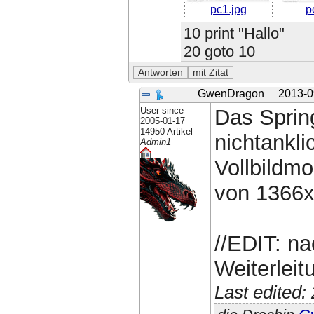
pc1.jpg
p
10 print "Hallo"
20 goto 10
GwenDragon
2013-0
User since
Das Sprin
2005-01-17
14950 Artikel
nichtankli
Admin1
Vollbildmo
von 1366x
//EDIT: na
Weiterlei
Last edited