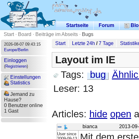
Startseite
Forum
Blo
Start
·
Board
·
Beiträge im Abseits
·
Bugs
Start
Letzte 24h
/
7 Tage
Statistik
2026-08-07 09:43:15
Europe/Berlin
Layout im IE
Einloggen
(
Registrieren
)
Tags:
bug
Ähnli
Einstellungen
Statistics
Leser: 13
Jemand zu
Hause?
0 Benutzer online
1 Gast
Articles:
hide
open
a
bianca
2013-09-
User since
Mit dem erst
2009-09-13