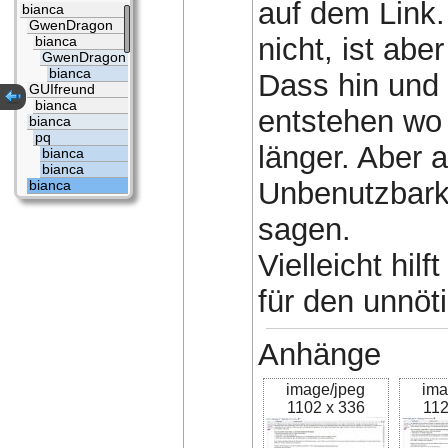
auf dem Link.
bianca
GwenDragon
nicht, ist abe
bianca
GwenDragon
bianca
Dass hin und 
GUIfreund
bianca
entstehen wo 
bianca
pq
länger. Aber a
bianca
bianca
Unbenutzbarke
bianca
sagen.
Vielleicht hil
für den unnöt
Anhänge
image/jpeg
ima
1102 x 336
112