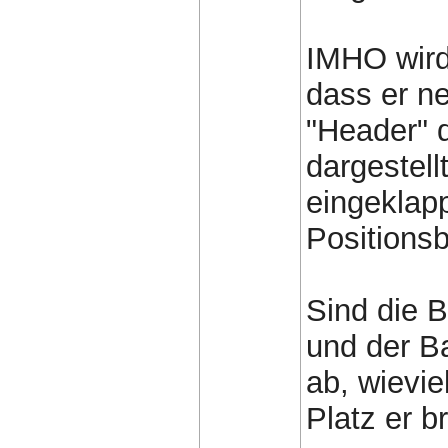
IMHO wird 
dass er n
"Header" d
dargestell
eingeklapp
Positionsb
Sind die B
und der B
ab, wievie
Platz er b