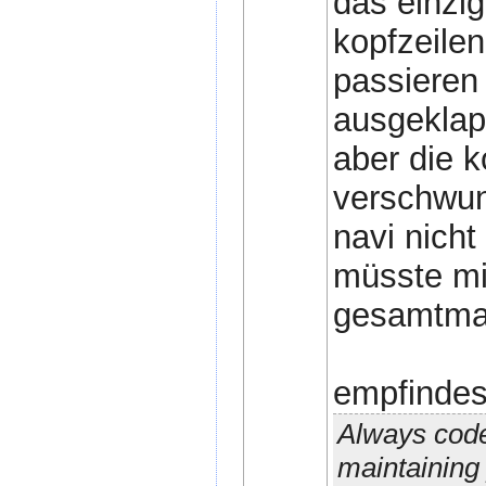
das einzig
kopfzeilen
passieren 
ausgeklapp
aber die k
verschwund
navi nicht
müsste mic
gesamtmas
empfindest
Always code
maintaining 