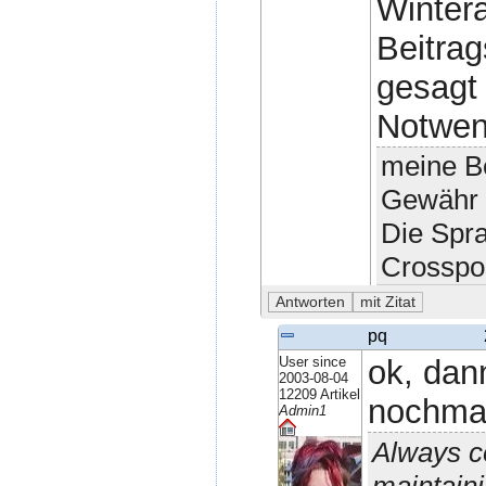
Winter
Beitrag
gesagt 
Notwen
meine Be
Gewähr 
Die Spr
Crosspo
pq
User since
ok, dan
2003-08-04
12209 Artikel
nochmal
Admin1
Always c
maintaini