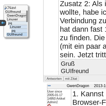
Zusatz 2: Als
Navi
wollte, habe i
GUIfreund
GwenDragon
Verbindung zu
Linuxer
pq
Linuxer
hat dann fast
pq
GUIfreund
zu finden. Di
(mit ein paar
sein. Jetzt tri
Gruß
GUIfreund
GwenDragon
2013-1
User since
1. Kannst
2005-01-17
14950 Artikel
Browser-F
Admin1