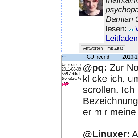
psychopa
Damian C
lesen:
Leitfaden
GUIfreund
2013-1
User since
@pq:
Zur No
2011-08-08
559 Artikel
klicke ich, 
BenutzerIn
scrollen. Ich
Bezeichnung 
er mir meine
@Linuxer:
A