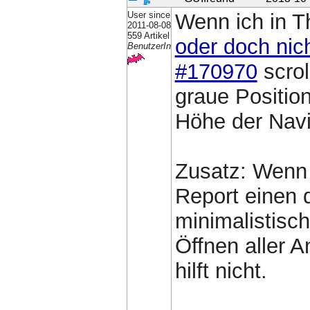
User since
Wenn ich in 
2011-08-08
559 Artikel
oder doch nic
BenutzerIn
#170970
scrol
graue Positio
Höhe der Navi
Zusatz: Wenn 
Report einen d
minimalistisch
Öffnen aller A
hilft nicht.