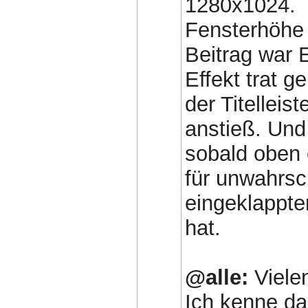
1280x1024.
Fensterhöhe
Beitrag war 
Effekt trat 
der Titellei
anstieß. Und
sobald oben 
für unwahrsc
eingeklappte
hat.
@alle:
Vielen
Ich kenne da