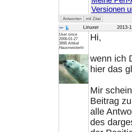
Meine Perl-A
Versionen u
Linuxer
2013-1
User since
Hi,
2006-01-27
3895 Artikel
HausmeisterIn
wenn ich D
hier das 
Mir schein
Beitrag zu
alle Antw
des darges