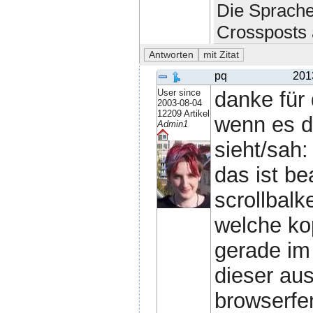
Die Sprache
Crossposts 
pq
201
User since
danke für
2003-08-04
12209 Artikel
wenn es d
Admin1
sieht/sah:
das ist be
scrollbalk
welche ko
gerade im
dieser aus
browserfe