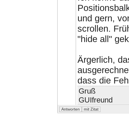
Positionsbalk
und gern, vo
scrollen. Fr
"hide all" gek
Ärgerlich, d
ausgerechnet
dass die Feh
Gruß
GUIfreund