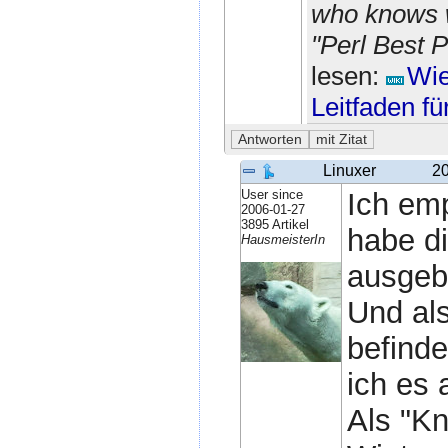
who knows w
"Perl Best P
lesen:
Wie
Leitfaden f
Linuxer
20
User since
Ich emp
2006-01-27
3895 Artikel
habe di
HausmeisterIn
ausgebl
Und als
befinde
ich es 
Als "Kn