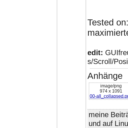
Tested on:
maximiert
edit:
GUIfre
s/Scroll/Posi
Anhänge
image/png
974 x 1091
00-all_collapsed.p
meine Beitr
und auf Lin