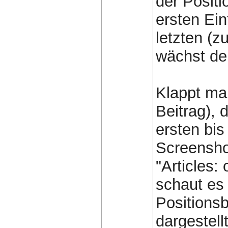
der Posit
ersten Ein
letzten (
wächst der
Klappt man
Beitrag), 
ersten bis
Screenshot
"Articles:
schaut es
Positionsb
dargestell