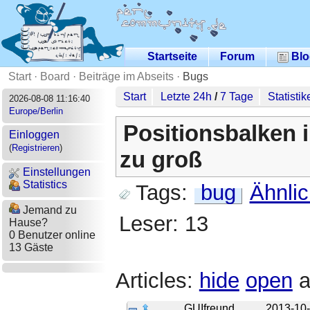
Startseite
Forum
Blo
Start
·
Board
·
Beiträge im Abseits
·
Bugs
Start
Letzte 24h
/
7 Tage
Statistik
2026-08-08 11:16:40
Europe/Berlin
Positionsbalken i
Einloggen
(
Registrieren
)
zu groß
Einstellungen
Statistics
Tags:
bug
Ähnli
Jemand zu
Leser: 13
Hause?
0 Benutzer online
13 Gäste
Articles:
hide
open
a
GUIfreund
2013-10-