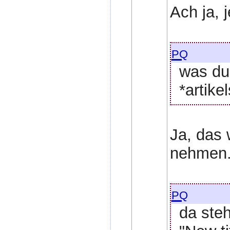
Ach ja, j
pq
was du 
*artike
Ja, das 
nehmen
pq
da steh