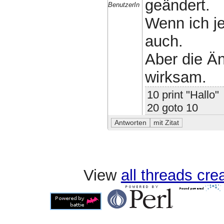
geändert.
BenutzerIn
Wenn ich je
auch.
Aber die Ä
wirksam.
10 print "Hallo"
20 goto 10
View
all threads cr