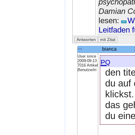
psychopath
Damian Con
lesen:
Wi
Leitfaden 
bianca
User since
pq
2009-09-13
7016 Artikel
den tit
BenutzerIn
du auf 
klickst.
das geh
du eine