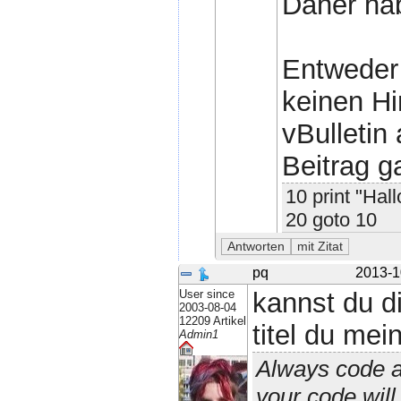
Daher hab
Entweder 
keinen Hi
vBulletin
Beitrag g
10 print "Hall
20 goto 10
pq
2013-1
User since
kannst du d
2003-08-04
12209 Artikel
titel du mei
Admin1
Always code a
your code wil