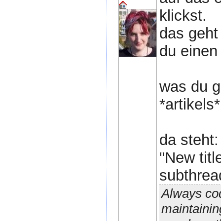
klickst.
das geht 
du einen 
was du ge
*artikels
da steht:
"New titl
subthread
Always cod
maintainin