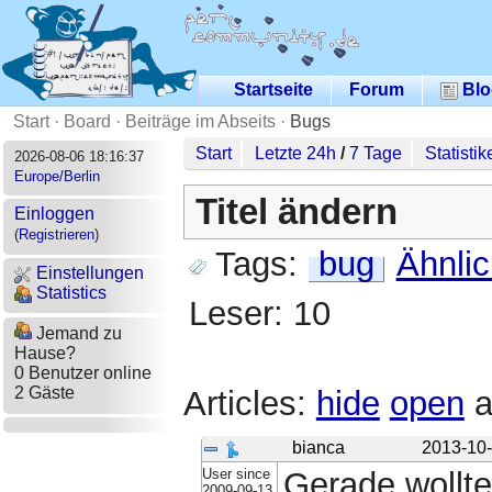
Startseite
Forum
Blo
Start
·
Board
·
Beiträge im Abseits
·
Bugs
Start
Letzte 24h
/
7 Tage
Statistik
2026-08-06 18:16:37
Europe/Berlin
Titel ändern
Einloggen
(
Registrieren
)
Tags:
bug
Ähnli
Einstellungen
Statistics
Leser: 10
Jemand zu
Hause?
0 Benutzer online
2 Gäste
Articles:
hide
open
a
bianca
2013-10-
User since
Gerade wollte
2009-09-13