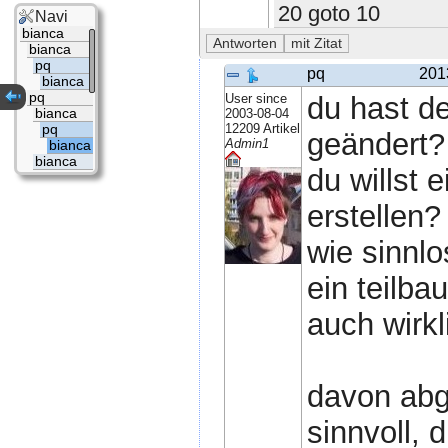
20 goto 10
Navi
bianca
bianca
pq
pq
201
bianca
pq
User since
du hast den
2003-08-04
bianca
12209 Artikel
pq
geändert?
Admin1
bianca
bianca
du willst 
erstellen?
wie sinnlo
ein teilb
auch wirkli
davon abge
sinnvoll, 