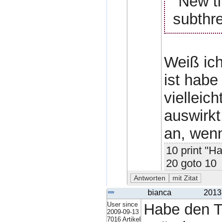
"New ti
subthre
Weiß ich
ist habe
vielleic
auswirkt
an, wenn
10 print "Ha
20 goto 10
bianca
2013
User since
Habe den Ti
2009-09-13
7016 Artikel