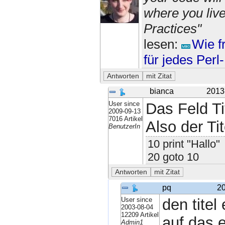
where you liv
Practices"
lesen:
Wie f
für jedes Per
bianca
2013
User since
Das Feld Ti
2009-09-13
7016 Artikel
Also der Ti
BenutzerIn
10 print "Hallo"
20 goto 10
pq
20
User since
den titel
2003-08-04
12209 Artikel
auf das e
Admin1