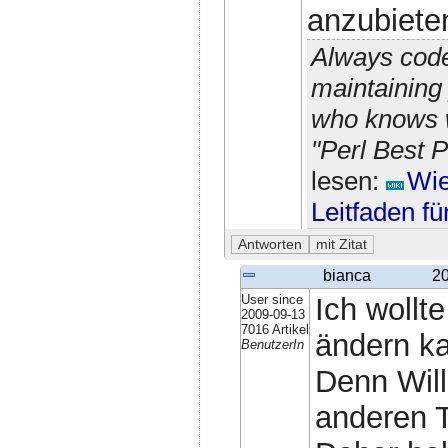
anzubiete
Always code
maintaining 
who knows w
"Perl Best P
lesen:
Wie
Leitfaden f
bianca
20
User since
Ich wollt
2009-09-13
7016 Artikel
ändern k
BenutzerIn
Denn Wil
anderen 