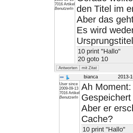
7016 Artikel
den Titel im 
BenutzerIn
Aber das geht
Es wird weder
Ursprungstite
10 print "Hallo"
20 goto 10
bianca
2013-1
User since
Ah Moment
2009-09-13
7016 Artikel
Gespeichert 
BenutzerIn
Aber er ersc
Cache?
10 print "Hallo"