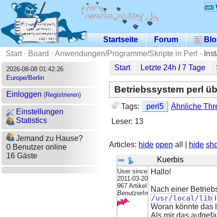
Startseite
Forum
Blo
Start
·
Board
·
Anwendungen/Programme/Skripte in Perl
·
Ins
Start
Letzte 24h
/
7 Tage
2026-08-08 01:42:26
Europe/Berlin
Betriebssystem perl ü
Einloggen
(
Registrieren
)
Tags:
perl5
Ähnliche Thr
Einstellungen
Statistics
Leser: 13
Jemand zu Hause?
Articles:
hide
open
all |
hide
sh
0 Benutzer online
16 Gäste
Kuerbis
User since
Hallo!
2011-03-20
967 Artikel
Nach einer Betriebs
BenutzerIn
/usr/local/lib
i
Woran könnte das 
Als mir das aufgefa