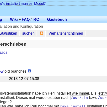
Wie installiert man ein Modul?
g
Wiki
+
FAQ
/
IRC
Gästebuch
tallation und Konfiguration
Statistiken
suchen
Verhaltensrichtlinien
berschrieben
eads
ow
old branches
2013-12-07 15:38
systeminstallation habe ich Perl installiert wie immer. Bis jetz
nstalliert. Dieses mal wurde es aber nach
/usr/bin
bzw.
/usr
liegen?
llen war, habe ich Perl nochmal mit
make install
installiert 