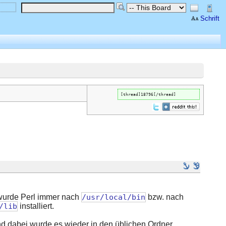
Schrift
[thread]18796[/thread]
t wurde Perl immer nach
/usr/local/bin
bzw. nach
/lib
installiert.
und dabei wurde es wieder in den üblichen Ordner