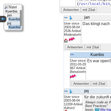
(
/usr/local/bin
Navi
Kuerbis
jan
jan
Kuerbis
pq
User since
Das klingt nach
2003-08-04
Kuerbis
2536 Artikel
ModeratorIn
Kuerbis
User since
Es war openS
2011-03-20
967 Artikel
BenutzerIn
pq
User since
für die zukunft
2003-08-04
Always code as if
12209 Artikel
Best Practices"
Admin1
lesen:
Wie fra