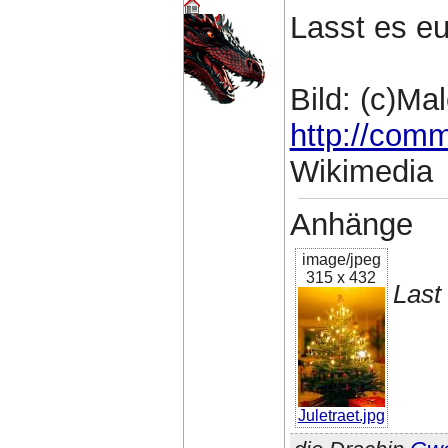
Lasst es eu
Bild: (c)Ma
http://com
Wikimedia
Anhänge
image/jpeg
315 x 432
Last
Juletraet.jpg