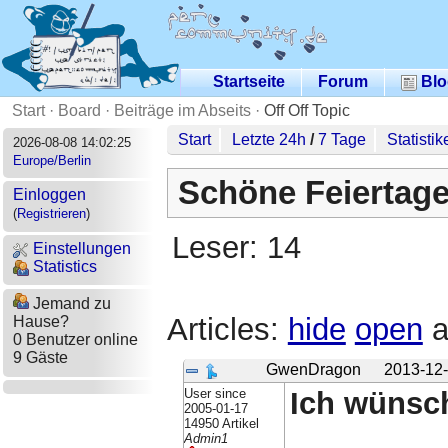
Startseite
Forum
Blo
Start
·
Board
·
Beiträge im Abseits
·
Off Off Topic
Start
Letzte 24h
/
7 Tage
Statistik
2026-08-08 14:02:25
Europe/Berlin
Schöne Feiertage
Einloggen
(
Registrieren
)
Leser: 14
Einstellungen
Statistics
Jemand zu
Articles:
hide
open
a
Hause?
0 Benutzer online
9 Gäste
GwenDragon
2013-12-
User since
Ich wünsch
2005-01-17
14950 Artikel
Admin1