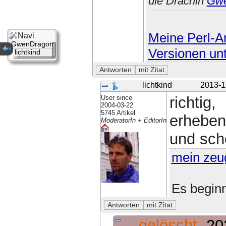
die Drachin
Gw
Meine Perl-Ar
Navi
GwenDragon
Versionen un
lichtkind
lichtkind
2013-1
User since
richtig,
2004-03-22
5745 Artikel
erheben
ModeratorIn + EditorIn
und sch
mein zeu
Es beginn
gelöscht
20