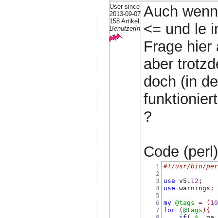
User since
Auch wenn 
2013-09-07
158 Artikel
<= und le 
BenutzerIn
Frage hier 
aber trotzd
doch (in d
funktionier
?
Code (perl)
1
#!/usr/bin/pe
2
3
use
 v5
.
12
;
4
use
 warnings
;
5
6
my
@tags
=
(
1
7
for
(
@tags
)
{
8
if
(
$_
 ge