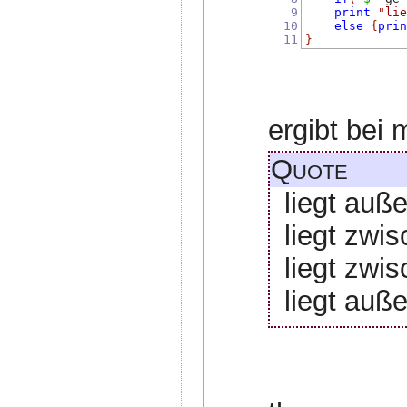
9
print
"li
10
else
{
pri
11
}
ergibt bei m
Quote
liegt auß
liegt zwi
liegt zwi
liegt auß