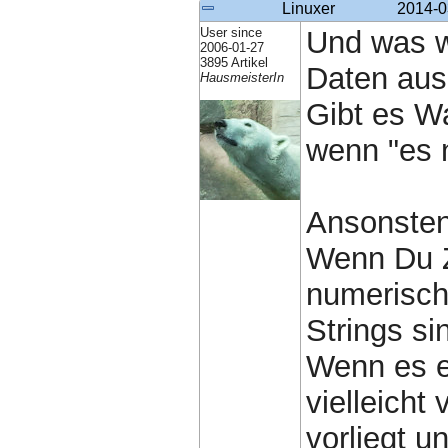
Linuxer
2014-0
User since
Und was w
2006-01-27
3895 Artikel
Daten aus
HausmeisterIn
Gibt es W
wenn "es n
Ansonsten
Wenn Du Z
numerisch
Strings si
Wenn es e
vielleicht 
vorliegt u