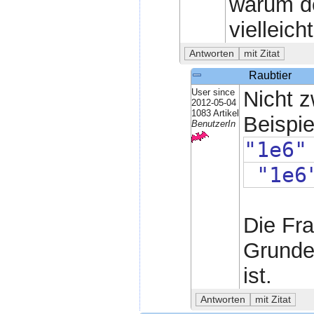
warum de
vielleich
Raubtier
User since
Nicht 
2012-05-04
1083 Artikel
Beispie
BenutzerIn
"1e6"
"1e6"
Die Fra
Grunde
ist.