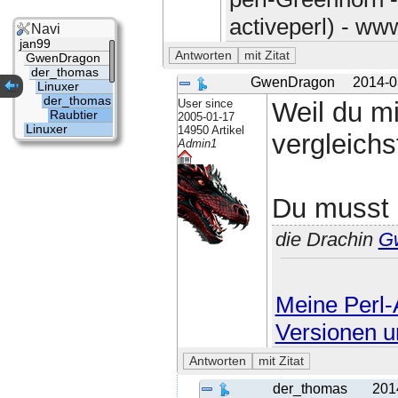
activeperl) - w
Navi
jan99
GwenDragon
der_thomas
GwenDragon
2014-0
Linuxer
der_thomas
User since
Weil du mi
Raubtier
2005-01-17
Linuxer
14950 Artikel
vergleichs
Admin1
Du musst 
die Drachin
G
Meine Perl-A
Versionen u
der_thomas
201