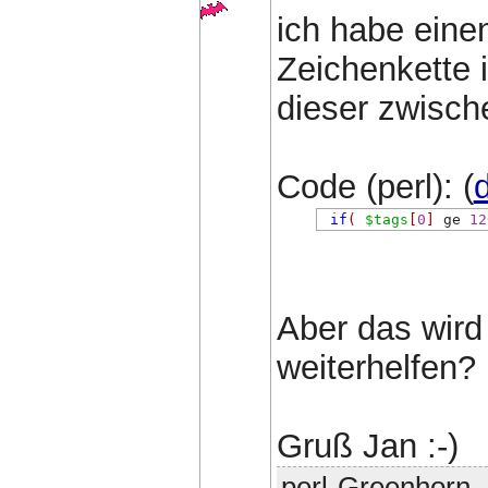
ich habe eine
Zeichenkette 
dieser zwisch
Code (perl): (
d
if
(
$tags
[
0
]
 ge 
12
Aber das wird 
weiterhelfen?
Gruß Jan :-)
perl-Greenhorn -