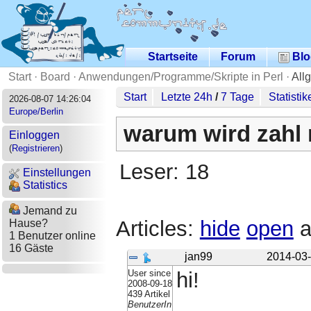
Startseite
Forum
Blo
Start
·
Board
·
Anwendungen/Programme/Skripte in Perl
·
All
Start
Letzte 24h
/
7 Tage
Statistik
2026-08-07 14:26:04
Europe/Berlin
warum wird zahl 
Einloggen
(
Registrieren
)
Leser: 18
Einstellungen
Statistics
Jemand zu
Articles:
hide
open
a
Hause?
1 Benutzer online
16 Gäste
jan99
2014-03-
User since
hi!
2008-09-18
439 Artikel
BenutzerIn