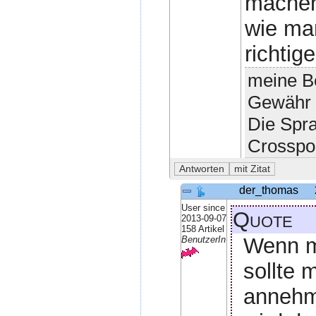
machen
wie man
richtig
meine Be
Gewähr 
Die Spr
Crosspo
der_thomas
User since
Quote
2013-09-07
158 Artikel
Wenn ma
BenutzerIn
sollte 
annehme