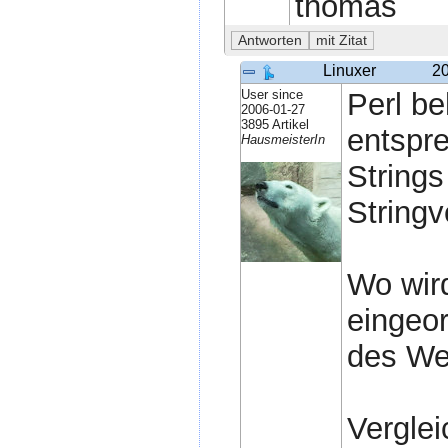
thomas
Linuxer
20
User since
Perl be
2006-01-27
3895 Artikel
entspre
HausmeisterIn
String
Stringv
Wo wird
eingeor
des We
Vergle