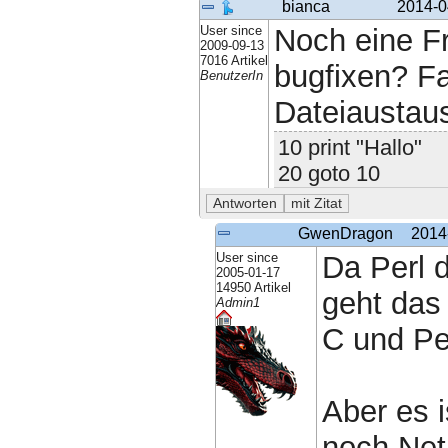
bianca
2014-0
User since
Noch eine Fr
2009-09-13
7016 Artikel
bugfixen? Fa
BenutzerIn
Dateiaustau
10 print "Hallo"
20 goto 10
GwenDragon
2014
User since
Da Perl d
2005-01-17
14950 Artikel
geht das
Admin1
C und Pe
Aber es i
noch Net