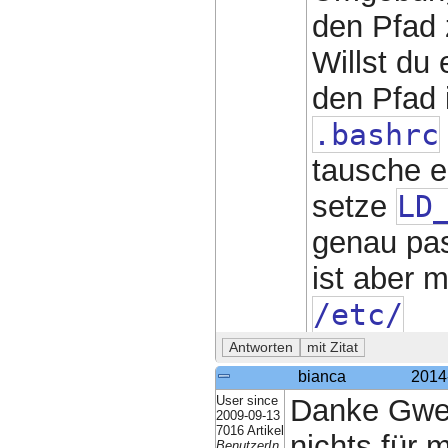
den Pfad 
Willst du
den Pfad 
.bashrc
tausche e
setze
LD
genau pas
ist aber 
/etc/
bianca
2014
User since
Danke Gwen
2009-09-13
7016 Artikel
nichts für 
BenutzerIn