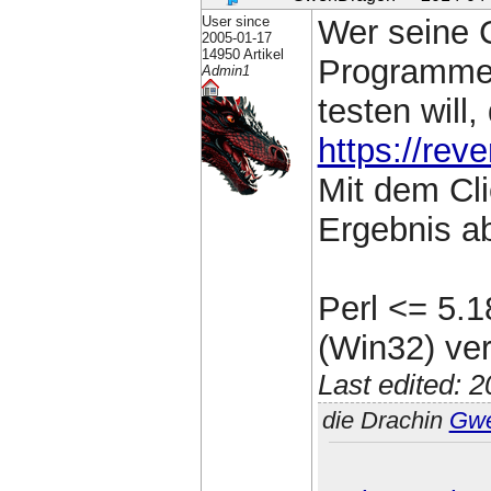
User since
Wer seine C
2005-01-17
14950 Artikel
Programme,
Admin1
testen will,
https://rev
Mit dem Cli
Ergebnis a
Perl <= 5.1
(Win32) ve
Last edited: 
die Drachin
Gw