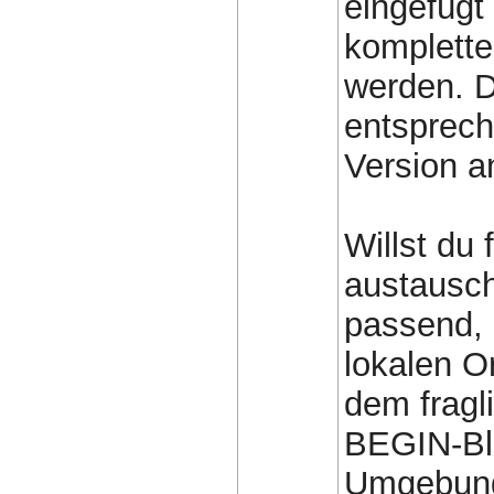
eingefügt
komplett
werden. D
entsprech
Version a
Willst du 
austausch
passend, 
lokalen O
dem fragl
BEGIN-Bl
Umgebung