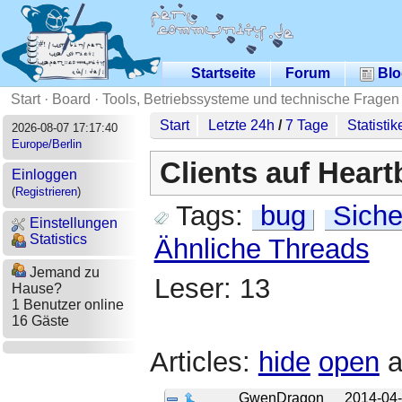
Startseite
Forum
Blo
Start
·
Board
·
Tools, Betriebssysteme und technische Fragen
Start
Letzte 24h
/
7 Tage
Statistik
2026-08-07 17:17:40
Europe/Berlin
Clients auf Heart
Einloggen
(
Registrieren
)
Tags:
bug
Siche
Einstellungen
Statistics
Ähnliche Threads
Jemand zu
Leser: 13
Hause?
1 Benutzer online
16 Gäste
Articles:
hide
open
a
GwenDragon
2014-04-