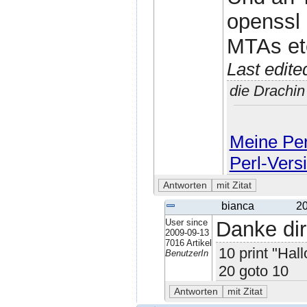
openssl 
MTAs et
Last edit
die Drachi
Meine Perl
Perl-Vers
bianca
20
User since
Danke dir
2009-09-13
7016 Artikel
10 print "Hall
BenutzerIn
20 goto 10