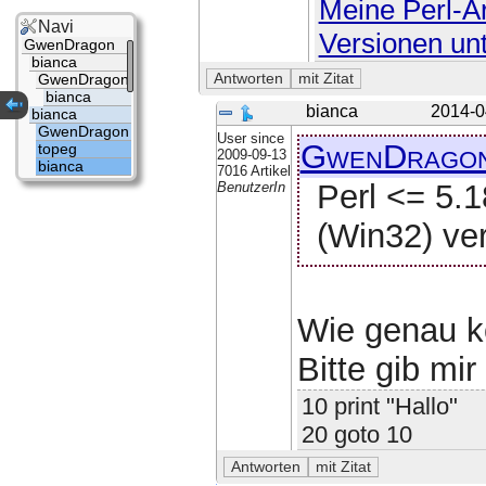
Meine Perl-Ar
Navi
Versionen un
GwenDragon
bianca
GwenDragon
bianca
bianca
2014-0
bianca
GwenDragon
User since
GwenDrago
topeg
2009-09-13
bianca
7016 Artikel
Perl <= 5.1
BenutzerIn
(Win32) ve
Wie genau k
Bitte gib mir
10 print "Hallo"
20 goto 10