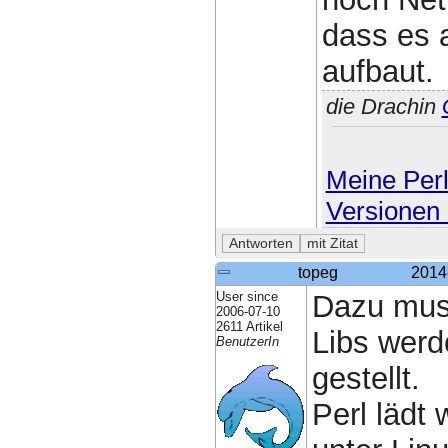
dass es 
aufbaut.
die Drachin
Meine Perl
Versionen 
topeg
2014
User since
Dazu muss
2006-07-10
2611 Artikel
Libs werde
BenutzerIn
gestellt.
Perl lädt