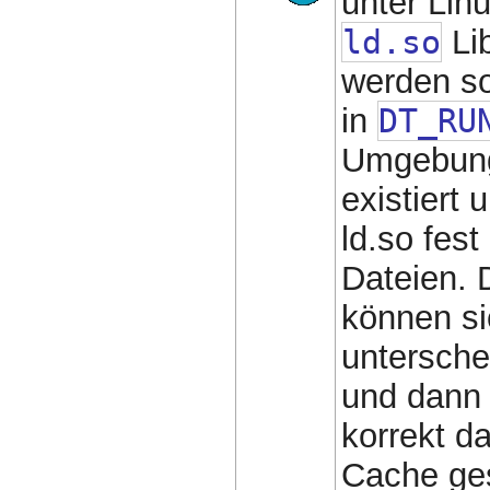
unter Linu
ld.so
Lib
werden so
in
DT_RU
Umgebung
existiert
ld.so fes
Dateien. 
können si
untersche
und dan
korrekt d
Cache ges