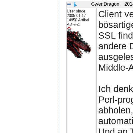
GwenDragon
201
User since
Client v
2005-01-17
14950 Artikel
bösartig
Admin1
SSL find
andere D
ausgeles
Middle-A
Ich denk
Perl-pr
abholen
automati
Und an T