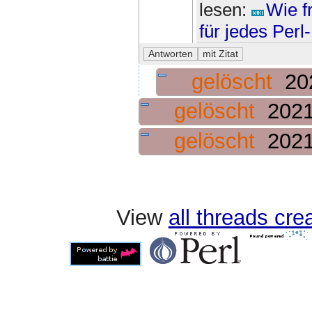
lesen:
Wie f
für jedes Per
gelöscht
20
gelöscht
2021
gelöscht
2021
View
all threads cr