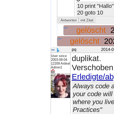
10 print "Hallo"
20 goto 10
gelöscht
gelöscht
20
pq
2014-0
User since
duplikat.
2003-08-04
12209 Artikel
Verschoben
Admin1
Erledigte/a
Always code a
your code wil
where you liv
Practices"