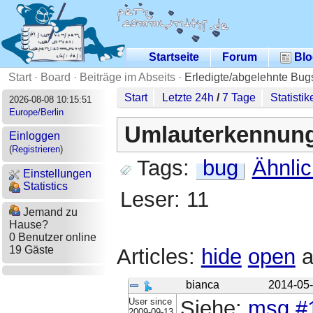
Startseite
Forum
Blo
Start
·
Board
·
Beiträge im Abseits
·
Erledigte/abgelehnte Bug
Start
Letzte 24h
/
7 Tage
Statistik
2026-08-08 10:15:51
Europe/Berlin
Umlauterkennung
Einloggen
(
Registrieren
)
Tags:
bug
Ähnli
Einstellungen
Statistics
Leser: 11
Jemand zu
Hause?
0 Benutzer online
19 Gäste
Articles:
hide
open
a
bianca
2014-05-
User since
Siehe:
msg #
2009-09-13