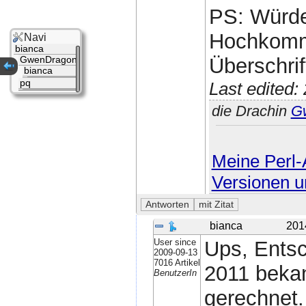
PS: Würde
Hochkomm
Navi
bianca
Überschri
GwenDragon
bianca
pq
Last edited
die Drachin
G
Meine Perl-A
Versionen u
bianca
201
User since
Ups, Entsc
2009-09-13
7016 Artikel
2011 bekan
BenutzerIn
gerechnet.