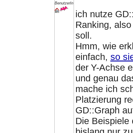
BenutzerIn
ich nutze GD::
Ranking, also
soll.
Hmm, wie erkl
einfach,
so si
der Y-Achse e
und genau das
mache ich sch
Platzierung re
GD::Graph auf
Die Beispiele
bislang nur zu