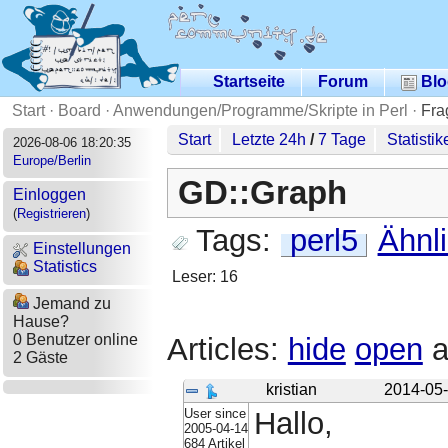
Startseite
Forum
Blo
Start
·
Board
·
Anwendungen/Programme/Skripte in Perl
·
Fra
Start
Letzte 24h
/
7 Tage
Statistik
2026-08-06 18:20:35
Europe/Berlin
GD::Graph
Einloggen
(
Registrieren
)
Tags:
perl5
Ähnl
Einstellungen
Statistics
Leser: 16
Jemand zu
Hause?
0 Benutzer online
Articles:
hide
open
a
2 Gäste
kristian
2014-05-
User since
Hallo,
2005-04-14
684 Artikel