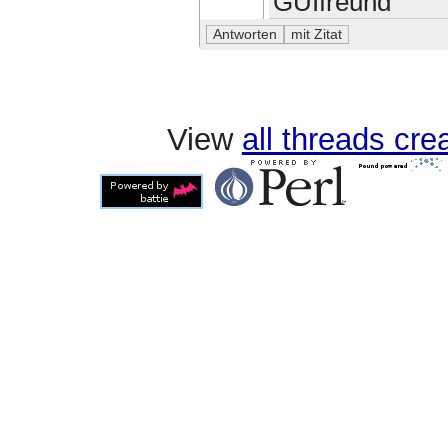
GUIfreund
View
all threads cr