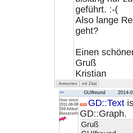
geführt. :-(
Also lange Red
geht?
Einen schönen
Gruß
Kristian
GUIfreund
2014-0
User since
GD::Text
is
2011-08-08
559 Artikel
GD::Graph.
BenutzerIn
Gruß