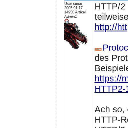
User since
HTTP/2 i
2005-01-17
14950 Artikel
teilweis
Admin1
http://h
Proto
des Prot
Beispiel
https://
HTTP2-1.
Ach so,
HTTP-Re