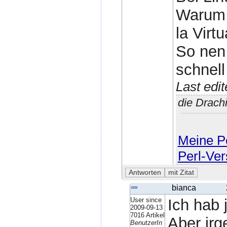
Warum p
la Virt
So nen 
schnell
Last edi
die Drach
Meine Pe
Perl-Ver
bianca
User since
Ich hab 
2009-09-13
7016 Artikel
Aber irg
BenutzerIn