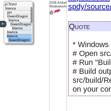
2536 Artikel
Navi
spdy/source/
ModeratorIn
bianca
jan
GwenDragon
bianca
Quote
GwenDragon
bianca
bianca
bianca
GwenDragon
* Windows
# Open src/
# Run "Buil
# Build out
src/build/
on your con