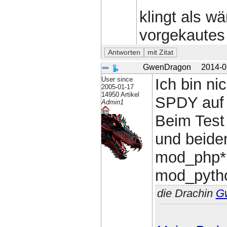
klingt als w
vorgekautes 
GwenDragon
2014-0
User since
Ich bin nic
2005-01-17
14950 Artikel
SPDY auf 
Admin1
Beim Test
und beide
mod_php* (
mod_pytho
die Drachin
G