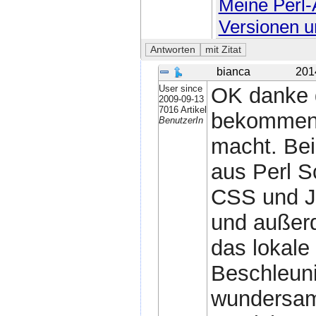
Meine Perl-A
Versionen u
bianca
201
User since
OK danke d
2009-09-13
7016 Artikel
bekommen, 
BenutzerIn
macht. Bei
aus Perl Sc
CSS und JS
und außerd
das lokale
Beschleun
wundersam