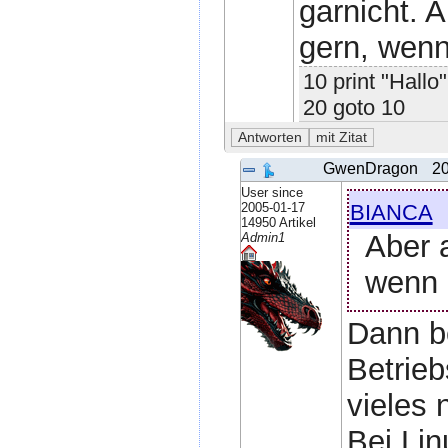
garnicht. 
gern, wenn
10 print "Hallo"
20 goto 10
GwenDragon
20
User since
bianca
2005-01-17
14950 Artikel
Aber a
Admin1
wenn 
Dann be
Betrie
vieles n
Bei Lin