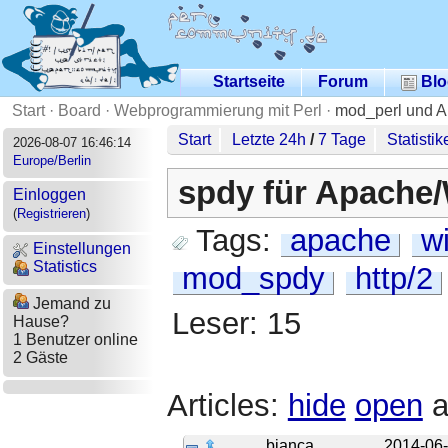
Startseite
Forum
Blo
Start
·
Board
·
Webprogrammierung mit Perl
·
mod_perl und 
Start
Letzte 24h
/
7 Tage
Statistik
2026-08-07 16:46:14
Europe/Berlin
spdy für Apache
Einloggen
(
Registrieren
)
Tags:
apache
w
Einstellungen
Statistics
mod_spdy
http/2
Jemand zu
Leser: 15
Hause?
1 Benutzer online
2 Gäste
Articles:
hide
open
a
bianca
2014-06-