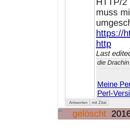
HTTP/2 b
muss mi
umgesch
https://
http
Last edit
die Drachi
Meine Perl
Perl-Vers
gelöscht
2016