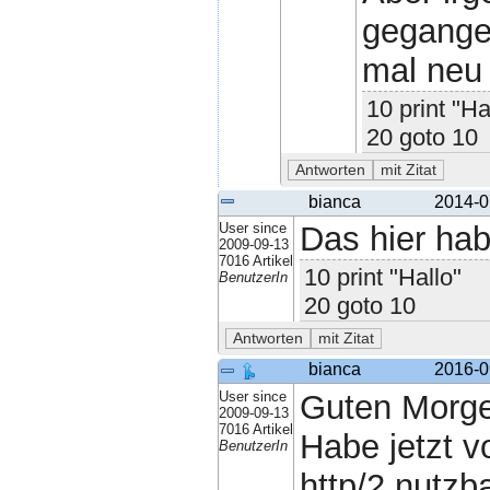
gegangen
mal neu
10 print "Ha
20 goto 10
bianca
2014-0
User since
Das hier hab
2009-09-13
7016 Artikel
10 print "Hallo"
BenutzerIn
20 goto 10
bianca
2016-0
User since
Guten Morge
2009-09-13
7016 Artikel
Habe jetzt v
BenutzerIn
http/2 nutzb