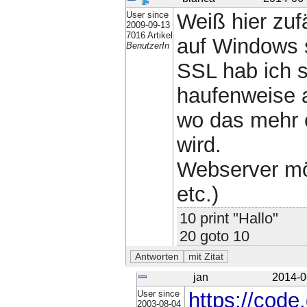
User since
Weiß hier zu
2009-09-13
7016 Artikel
auf Windows s
BenutzerIn
SSL hab ich s
haufenweise 
wo das mehr 
wird.
Webserver möc
etc.)
10 print "Hallo"
20 goto 10
jan
2014-0
User since
https://cod
2003-08-04