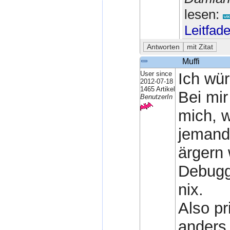
lesen:
Leitfad
Muffi
User since
Ich wür
2012-07-18
1465 Artikel
Bei mir
BenutzerIn
mich, w
jemand
ärgern 
Debugg
nix.
Also pr
anders 