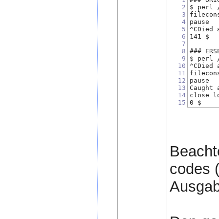
2
$ perl 
3
filecon
4
pause
5
^CDied 
6
141 $
7
8
### ERS
9
$ perl 
10
^CDied 
11
filecon
12
pause
13
Caught 
14
close l
15
0 $ 
Beachte
codes (
Ausgabe