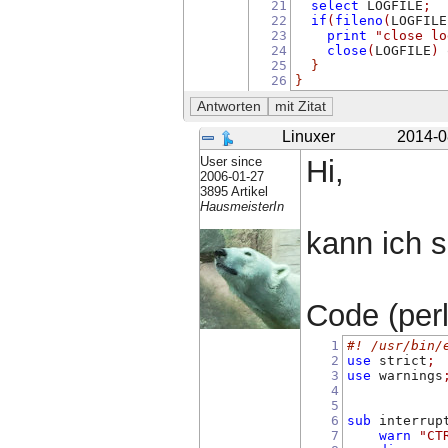
21
select
 LOGFILE
;
22
if
(
fileno
(
LOGFILE
23
print
"close lo
24
close
(
LOGFILE
)
 
25
}
26
}
Linuxer
2014-0
User since
Hi,
2006-01-27
3895 Artikel
HausmeisterIn
kann ich s
Code (perl)
1
#! /usr/bin/
2
use
 strict
;
3
use
 warnings
4
5
6
sub
 interrup
7
warn
"CT