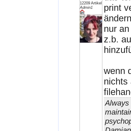
12209 Artikel
print 
Admin1
ändern
nur an 
z.b. a
hinzuf
wenn d
nichts
fileha
Always 
maintain
psychop
Damian 