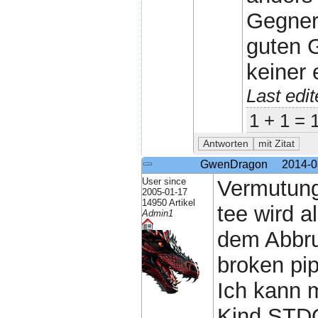
Gegner
guten G
keiner 
Last edi
1 + 1 = 
GwenDragon
2014-0
User since
Vermutung
2005-01-17
14950 Artikel
tee wird a
Admin1
dem Abbru
broken pip
Ich kann m
Kind STDO