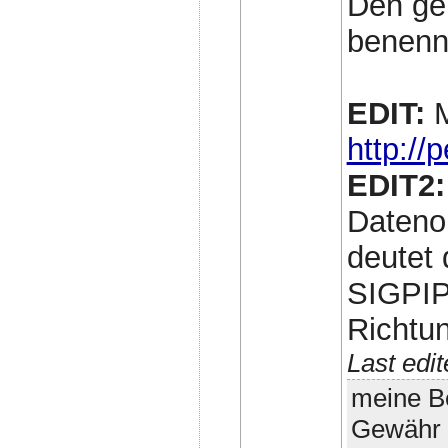
Den ge
benenn
EDIT:
M
http://
EDIT2:
Datenor
deutet 
SIGPIPE
Richtun
Last edi
meine Be
Gewähr 