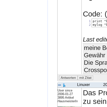
Code: (
1
print "
2
mylog "
Last edi
meine Be
Gewähr 
Die Spr
Crosspo
Linuxer
20
User since
Das Pr
2006-01-27
3895 Artikel
zu sein
HausmeisterIn