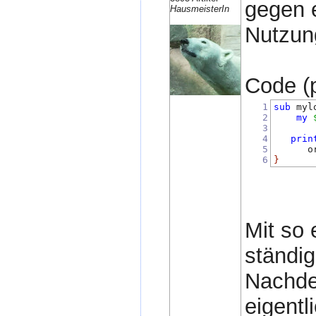
gegen e
HausmeisterIn
Nutzun
Code (p
1
sub
 myl
2
my
3
4
prin
5
      o
6
}
Mit so 
ständig
Nachde
eigentl