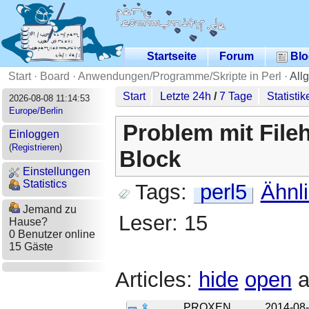
Startseite
Forum
Blo
Start
·
Board
·
Anwendungen/Programme/Skripte in Perl
·
All
Start
Letzte 24h
/
7 Tage
Statistik
2026-08-08 11:14:53
Europe/Berlin
Problem mit File
Einloggen
(
Registrieren
)
Block
Einstellungen
Statistics
Tags:
perl5
Ähnl
Jemand zu
Leser: 15
Hause?
0 Benutzer online
15 Gäste
Articles:
hide
open
a
PROXEN
2014-08-