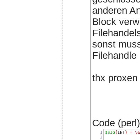
anderen An
Block verw
Filehandel
sonst muss
Filehandle
thx proxen
Code (perl)
1
$SIG
{
INT
}
=
\
2