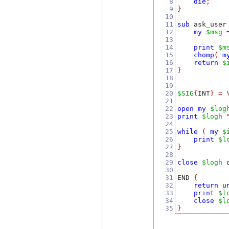
8
die
;
9
}
10
11
sub
 ask_user
12
my
$msg
13
14
print
$m
15
chomp
(
m
16
return
$
17
}
18
19
20
$SIG
{
INT
}
=
21
22
open
my
$log
23
print
$logh
24
25
while
(
my
$
26
print
$l
27
}
28
29
close
$logh
 
30
31
END 
{
32
return
u
33
print
$l
34
close
$l
35
}