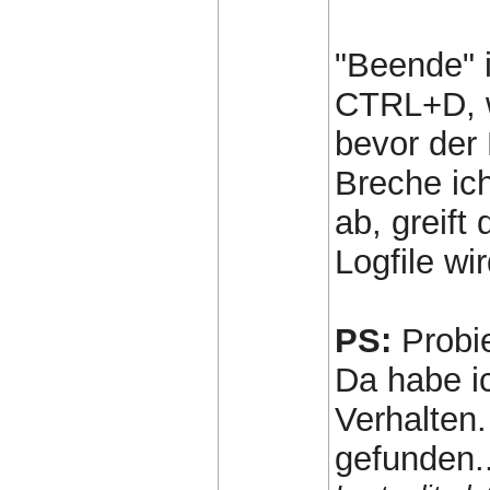
"Beende" i
CTRL+D, wi
bevor der
Breche ic
ab, greift 
Logfile wi
PS:
Probi
Da habe i
Verhalten.
gefunden..