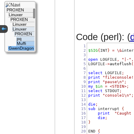
Navi
PROXEN
Linuxer
PROXEN
Linuxer
Linuxer
PROXEN
Code (perl): (
d
pq
Muffi
1
GwenDragon
2
$SIG
{
INT
}
=
\&
inter
3
4
open
 LOGFILE
,
"|-"
,
5
LOGFILE
->
autoflush
(
6
7
select
 LOGFILE
;
8
print
"fileconsole!
9
print
"pause\n"
;
10
my
$in
=
<STDIN>
;
11
select
 STDOUT
;
12
print
"console1\n"
;
13
14
die
;
15
sub
 interrupt 
{
16
print
"Caught 
17
die
;
18
}
19
20
END 
{