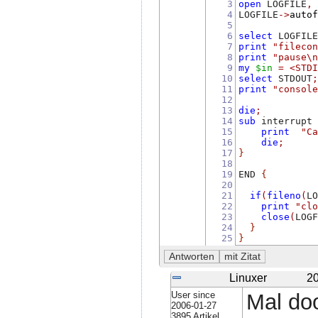
3
open
 LOGFILE
,
4
LOGFILE
->
auto
5
6
select
 LOGFIL
7
print
"fileco
8
print
"pause\
9
my
$in
=
<STD
10
select
 STDOUT
11
print
"consol
12
13
die
;
14
sub
 interrupt
15
print
"C
16
die
;
17
}
18
19
END 
{
20
21
if
(
fileno
(
L
22
print
"cl
23
close
(
LOG
24
}
25
}
Linuxer
20
User since
Mal doo
2006-01-27
3895 Artikel