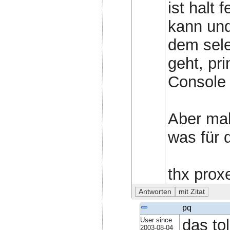
ist halt 
kann und
dem sele
geht, pr
Console
Aber mal
was für
thx prox
pq
User since
das tol
2003-08-04