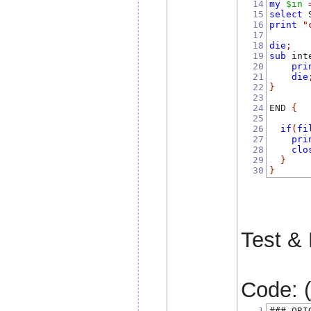
14
my
$in
15
select
 
16
print
"
17
18
die
;
19
sub
 int
20
pri
21
die
22
}
23
24
END 
{
25
26
if
(
fi
27
pri
28
clo
29
}
30
}
Test & 
Code: (
1
### ORI