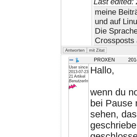
Last edited
meine Beitr
und auf Lin
Die Sprache
Crossposts 
PROXEN
201
User since
Hallo,
2013-07-23
21 Artikel
BenutzerIn
wenn du no
bei Pause 
sehen, das
geschriebe
geschlosse