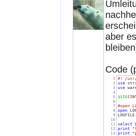
Umleitu
nachher
erschei
aber e
bleiben
Code (p
1
#! /usr
2
use
 str
3
use
 war
4
5
$SIG
{
IN
6
7
#open L
8
open
 LO
9
LOGFILE
10
11
select
 
12
print
"
13
print
"