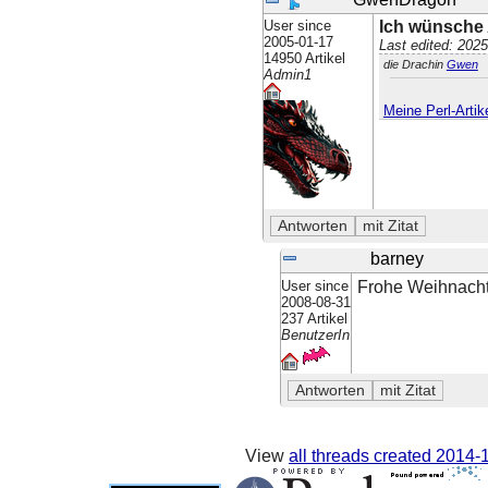
User since
Ich wünsche 
2005-01-17
Last edited: 202
14950 Artikel
die Drachin
Gwen
Admin1
Meine Perl-Artik
barney
User since
Frohe Weihnacht
2008-08-31
237 Artikel
BenutzerIn
View
all threads created
2014-1