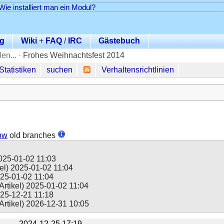
Wie installiert man ein Modul?
g
Wiki
+
FAQ
/
IRC
Gästebuch
en...
·
Frohes Weihnachtsfest 2014
Statistiken
suchen
Verhaltensrichtlinien
ow
old branches
025-01-02 11:03
kel)
2025-01-02 11:04
25-01-02 11:04
 Artikel)
2025-01-02 11:04
25-12-21 11:18
Artikel)
2026-12-31 10:05
2024-12-25 17:19