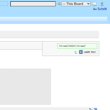
Schrift
[thread]19432[/thread]