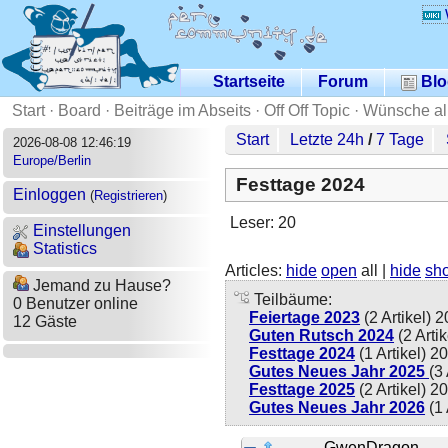
Startseite
Forum
Blo
Start
·
Board
·
Beiträge im Abseits
·
Off Off Topic
·
Wünsche all
Start
Letzte 24h
/
7 Tage
2026-08-08 12:46:19
Europe/Berlin
Festtage 2024
Einloggen
(
Registrieren
)
Leser: 20
Einstellungen
Statistics
Articles:
hide
open
all |
hide
sh
Jemand zu Hause?
Teilbäume:
0 Benutzer online
Feiertage 2023
(2 Artikel)
2
12 Gäste
Guten Rutsch 2024
(2 Arti
Festtage 2024
(1 Artikel)
20
Gutes Neues Jahr 2025
(3
Festtage 2025
(2 Artikel)
20
Gutes Neues Jahr 2026
(1 
GwenDragon