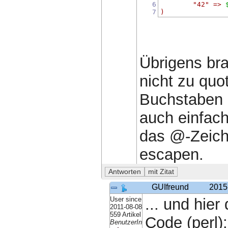
6
"42"
=>
7
)
Übrigens bra
nicht zu quo
Buchstaben 
auch einfac
das @-Zeiche
escapen.
GUIfreund
2015
User since
... und hier
2011-08-08
559 Artikel
Code (perl):
BenutzerIn