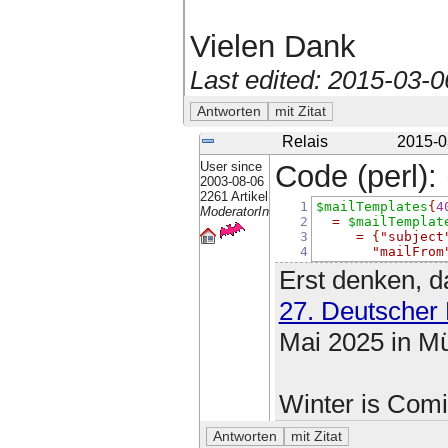
Vielen Dank
Last edited: 2015-03-
Relais
2015-0
User since
Code (perl): 
2003-08-06
2261 Artikel
1
$mailTemplates
{
4
ModeratorIn
2
=
$mailTemplat
3
=
{
"subject
4
"mailFrom
Erst denken, d
27. Deutscher
Mai 2025 in M
Winter is Com