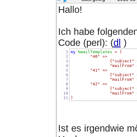
Hallo!
Ich habe folgende
Code (perl): (
dl
)
1
my
%mailTemplates
=
(
2
"40"
=>
3
{
"subject"
4
"mailFrom"
5
"41"
=>
6
{
"subject"
7
"mailFrom"
8
"42"
=>
9
{
"subject"
10
"mailFrom"
11
)
Ist es irgendwie m