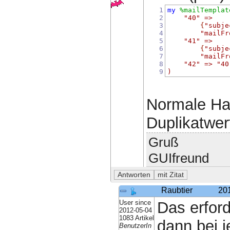
1
my
%mailTemplat
2
"40"
=>
3
{
"subje
4
"mailFr
5
"41"
=>
6
{
"subje
7
"mailFr
8
"42"
=>
"40
9
)
Normale Ha
Duplikatwer
Gruß
GUIfreund
Raubtier
20
User since
Das erfor
2012-05-04
1083 Artikel
dann bei 
BenutzerIn