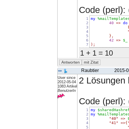
Code (perl): 
1
my
%mailTemplate
2
40
=>
do
3
4
5
}
,
6
42
=>
$_
7
);
1 + 1 = 10
Raubtier
2015-0
User since
2 Lösungen h
2012-05-04
1083 Artikel
BenutzerIn
Code (perl): 
1
my
$sharedHashre
2
my
%mailTemplate
3
"40"
=>
4
"41"
=>
{
5