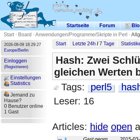
Startseite
Forum
Blo
Start
·
Board
·
Anwendungen/Programme/Skripte in Perl
·
All
Start
Letzte 24h
/
7 Tage
Statistik
2026-08-09 18:29:27
Europe/Berlin
Hash: Zwei Schlü
Einloggen
(
Registrieren
)
gleichen Werten 
Einstellungen
Statistics
Tags:
perl5
has
Jemand zu
Leser: 16
Hause?
0 Benutzer online
1 Gast
Articles:
hide
open
a
Gast georg
2015-03-