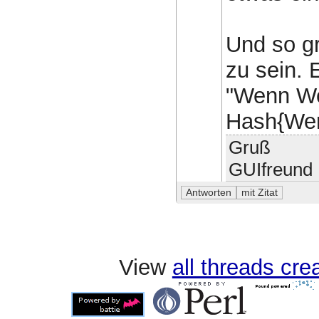
Und so gr
zu sein. 
"Wenn We
Hash{Wert
Gruß
GUIfreund
View
all threads cr