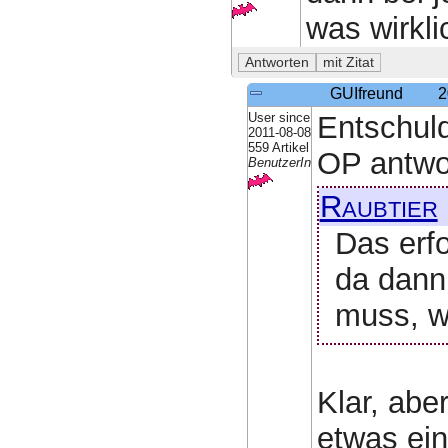
was wirkli
GUIfreund
2
User since
Entschuld
2011-08-08
559 Artikel
OP antwo
BenutzerIn
Raubtier
Das erf
da dann 
muss, wa
Klar, aber
etwas ein