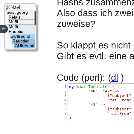
Hashs zusammenz
Navi
Also dass ich zwei
Gast georg
Relais
zuweise?
Muffi
Muffi
Raubtier
GUIfreund
Raubtier
So klappt es nicht 
GUIfreund
Gibt es evtl. eine
Code (perl): (
dl
)
1
my
%mailTemplates
=
(
2
"40"
,
"42"
=>
3
{
"subject"
4
"mailFrom"
5
"41"
=>
6
{
"subject"
7
"mailFrom"
8
)