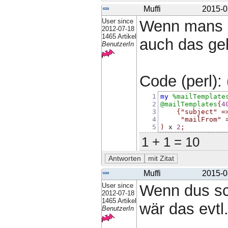
Muffi
2015-0
User since
Wenn mans g
2012-07-18
1465 Artikel
auch das ge
BenutzerIn
Code (perl): 
1
my
%mailTemplate
2
@mailTemplates
{
4
3
{
"subject"
=
4
"mailFrom"
5
)
 x 
2
;
1 + 1 = 10
Muffi
2015-0
User since
Wenn dus sch
2012-07-18
1465 Artikel
wär das evtl
BenutzerIn