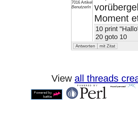
7016 Artikel
vorüberge
BenutzerIn
Moment et
10 print "Hallo
20 goto 10
View
all threads cr