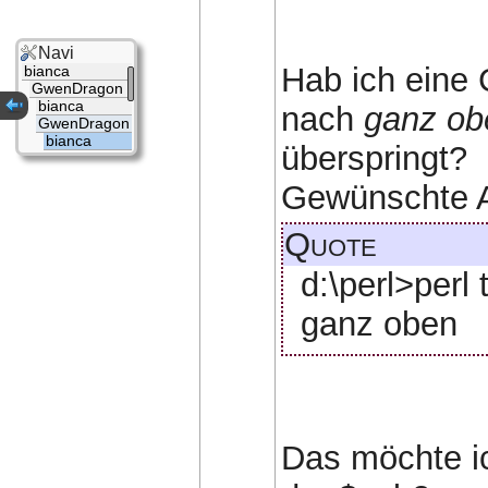
Navi
Hab ich eine 
bianca
GwenDragon
bianca
nach
ganz ob
GwenDragon
bianca
überspringt?
Gewünschte A
Quote
d:\perl>perl 
ganz oben
Das möchte ic