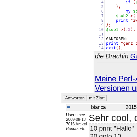
4
if
(
5
}
;
6
my
$
7
$sub2
->(
8
print
"z
9
}
;
10
$sub1
->(.
5
);
11
12
GANZOBEN
:
13
print
"ganz 
14
exit
();
die Drachin
G
Meine Perl-A
Versionen u
bianca
2015
User since
Sehr cool, 
2009-09-13
7016 Artikel
10 print "Hallo"
BenutzerIn
20 goto 10