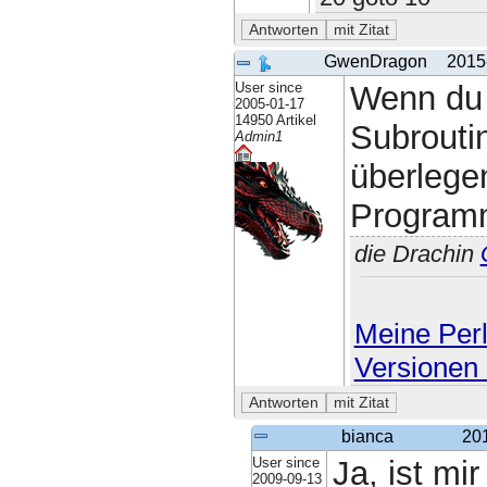
GwenDragon
2015
User since
Wenn du 
2005-01-17
14950 Artikel
Subroutin
Admin1
überlege
Programm
die Drachin
Meine Perl
Versionen 
bianca
20
User since
Ja, ist mi
2009-09-13