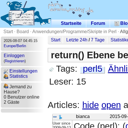
Startseite
Forum
Blo
Start
·
Board
·
Anwendungen/Programme/Skripte in Perl
·
All
Start
Letzte 24h
/
7 Tage
Statistik
2026-08-07 04:45:15
Europe/Berlin
return() Ebene b
Einloggen
(
Registrieren
)
Tags:
perl5
Ähnl
Einstellungen
Statistics
Leser: 15
Jemand zu
Hause?
0 Benutzer online
2 Gäste
Articles:
hide
open
a
bianca
2015-09-
User since
Code (perl): (
2009-09-13