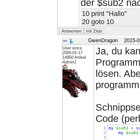
der $sub2 na
10 print "Hallo"
20 goto 10
GwenDragon
2015-0
User since
Ja, du kan
2005-01-17
14950 Artikel
Programmi
Admin1
lösen. Abe
programmi
Schnippse
Code (perl)
1
my
$sub1
=
s
2
my
$sub2
3