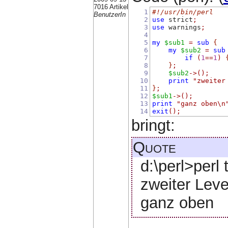
7016 Artikel
1
#!/usr/bin/perl
BenutzerIn
2
use
 strict
;
3
use
 warnings
;
4
5
my
$sub1
=
sub
{
6
my
$sub2
=
sub
7
if
(
1
==
1
)
8
}
;
9
$sub2
->();
10
print
"zweiter
11
}
;
12
$sub1
->();
13
print
"ganz oben\n
14
exit
();
bringt:
Quote
d:\perl>perl 
zweiter Leve
ganz oben