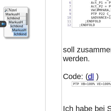
6
         Act_P1 = P
7
         Act_P2 = P
Navi
8
         VW(#MPARA,
9
         PTP P22 C_
MarkusH
10
         $ADVANCE=1
lichtkind
11
      ;ENDFOLD
MarkusH
12
   ;ENDFOLD
lichtkind
MarkusH
lichtkind
soll zusammen
werden.
Code: (
dl
)
PTP VB=100% VE=100%
Ich habe bei S