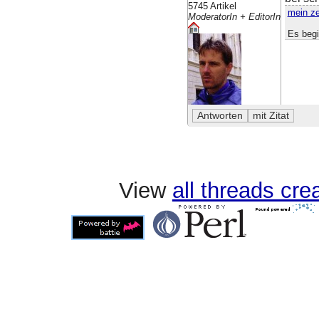
5745 Artikel
mein z
ModeratorIn + EditorIn
Es begi
View
all threads cr