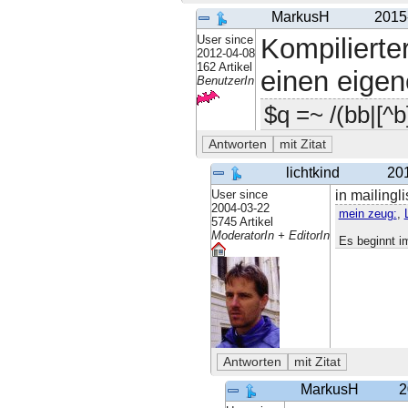
MarkusH
2015
User since
Kompiliert
2012-04-08
162 Artikel
einen eigen
BenutzerIn
$q =~ /(bb|[^b]
lichtkind
20
User since
in mailingl
2004-03-22
mein zeug:
,
5745 Artikel
ModeratorIn + EditorIn
Es beginnt i
MarkusH
2