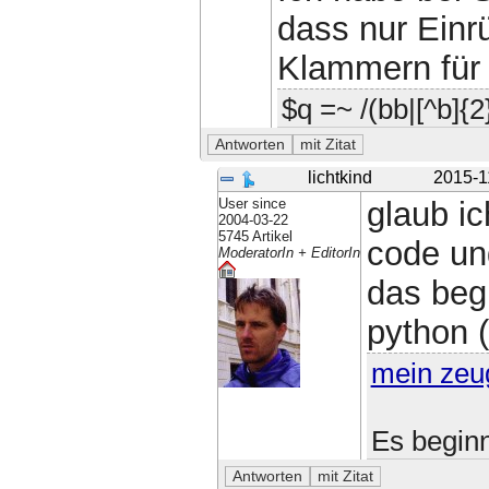
dass nur Einr
Klammern für 
$q =~ /(bb|[^b]{2}
lichtkind
2015-1
User since
glaub ic
2004-03-22
5745 Artikel
code und
ModeratorIn + EditorIn
das beg
python (
mein zeu
Es beginn