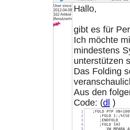
User since
Hallo,
2012-04-08
162 Artikel
BenutzerIn
gibt es für Per
Ich möchte mir
mindestens Sy
unterstützen s
Das Folding s
veranschaulic
Aus den folge
Code: (
dl
)
1
   ;FOLD PTP VB=100
2
      ;FOLD 1:;%{SE
3
      ;ENDFOLD 
4
      ;FOLD {H}
5
         VW_MPARA_A