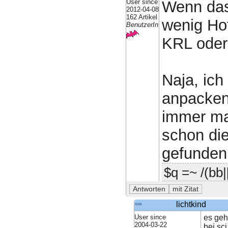
User since
Wenn das 
2012-04-08
162 Artikel
wenig Hof
BenutzerIn
KRL oder 
Naja, ic
anpacken
immer mal
schon di
gefunden
$q =~ /(bb|
lichtkind
User since
es geh
2004-03-22
bei sc