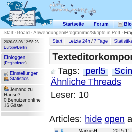
Startseite
Forum
Blo
Start
·
Board
·
Anwendungen/Programme/Skripte in Perl
·
Fra
Start
Letzte 24h
/
7 Tage
Statistik
2026-08-08 12:58:26
Europe/Berlin
Texteditorkompo
Einloggen
(
Registrieren
)
Tags:
perl5
Scint
Einstellungen
Statistics
Ähnliche Threads
Jemand zu
Leser: 10
Hause?
0 Benutzer online
16 Gäste
Articles:
hide
open
a
MarkusH
2015-11-