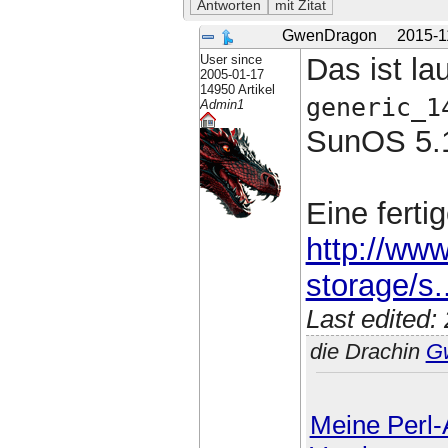
GwenDragon
2015-1
User since
Das ist la
2005-01-17
14950 Artikel
generic_1
Admin1
SunOS 5.
Eine ferti
http://ww
storage/s..
Last edited
die Drachin
G
Meine Perl-A