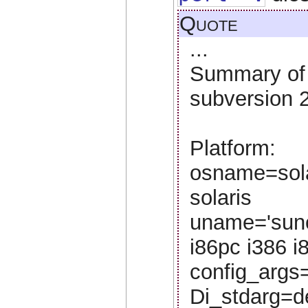
Quote
...
Summary of m
subversion 2
Platform:
osname=sola
solaris
uname='suno
i86pc i386 i
config_args
Di_stdarg=de