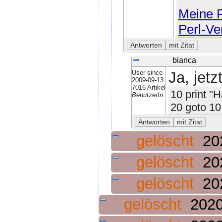
Meine P
Perl-Ve
bianca
User since
Ja, jetz
2009-09-13
7016 Artikel
10 print "H
BenutzerIn
20 goto 10
gelöscht
20
gelöscht
20
gelöscht
20
gelöscht
2020