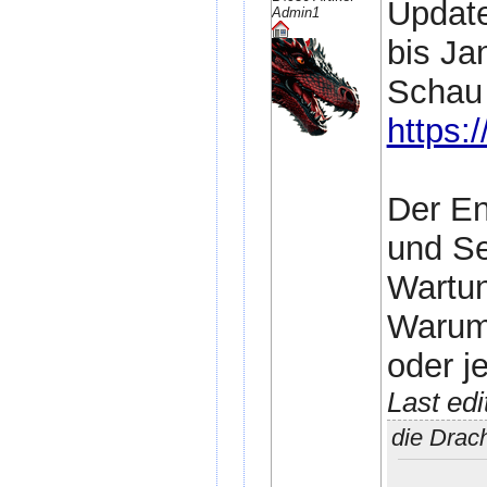
Update
Admin1
bis Ja
Schau
https:/
Der En
und Se
Wartun
Warum 
oder j
Last ed
die Drac