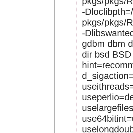
pkgs/pkgs/RZ
-Dloclibpth=
pkgs/pkgs/RZp
-Dlibswanted
gdbm dbm db 
dir bsd BSD 
hint=recomm
d_sigaction
useithreads=
useperlio=de
uselargefil
use64bitint=
uselongdoub