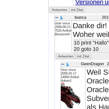
Versionen u
bianca
201
User since
Danke dir!
2009-09-13
7016 Artikel
Woher weiß
BenutzerIn
10 print "Hallo"
20 goto 10
GwenDragon
2
User since
Weil S
2005-01-17
14950 Artikel
Oracle
Admin1
Oracle
Subve
als H