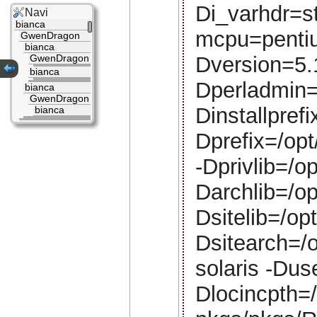
Di_varhdr=s
Navi
bianca
mcpu=penti
GwenDragon
bianca
Dversion=5.
GwenDragon
bianca
Dperladmin=
bianca
GwenDragon
Dinstallpref
bianca
Dprefix=/opt
-Dprivlib=/op
Darchlib=/op
Dsitelib=/opt
Dsitearch=/o
solaris -Duse
Dlocincpth=/