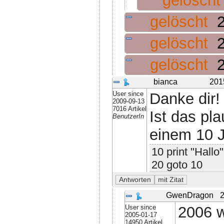
gelösch
gelöscht
gelöscht
gelöscht
bianca
201
User since
Danke dir!
2009-09-13
7016 Artikel
Ist das pl
BenutzerIn
einem 10 J
10 print "Hallo"
20 goto 10
GwenDragon
2
User since
2006 w
2005-01-17
14950 Artikel