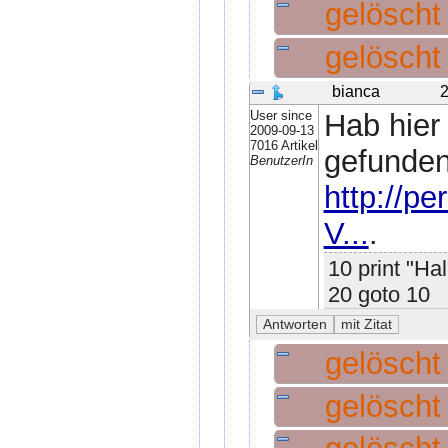
gelösch
gelösch
bianca
2
User since
Hab hier 
2009-09-13
7016 Artikel
gefunden
BenutzerIn
http://pe
V...
.
10 print "Hal
20 goto 10
gelösch
gelösch