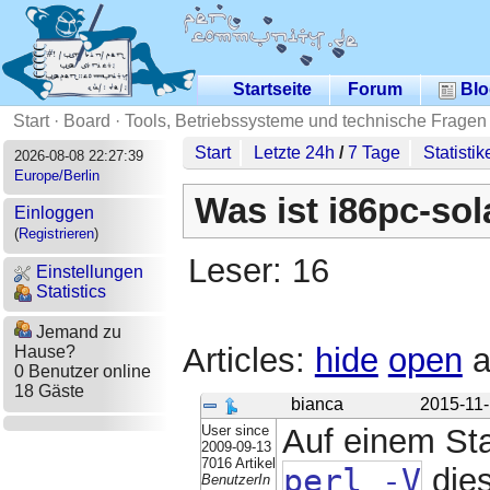
Startseite
Forum
Blo
Start
·
Board
·
Tools, Betriebssysteme und technische Fragen
Start
Letzte 24h
/
7 Tage
Statistik
2026-08-08 22:27:39
Europe/Berlin
Was ist i86pc-sol
Einloggen
(
Registrieren
)
Leser: 16
Einstellungen
Statistics
Jemand zu
Articles:
hide
open
a
Hause?
0 Benutzer online
18 Gäste
bianca
2015-11-
User since
Auf einem St
2009-09-13
7016 Artikel
perl -V
dies
BenutzerIn