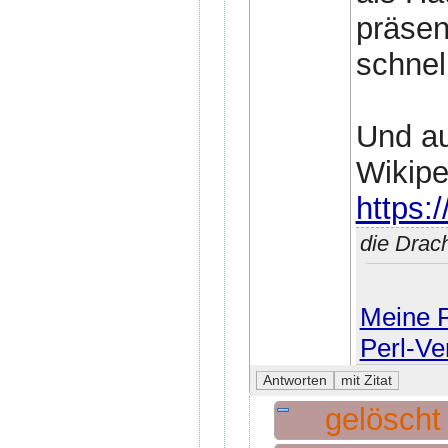
präsen
schnel
Und a
Wikipe
https:/
die Drac
Meine P
Perl-Ve
gelösch