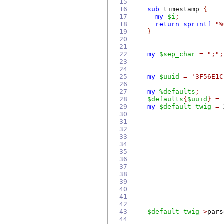
15
16
sub
 timestamp 
{
17
my
$i
;
18
return
sprintf
"%
19
}
20
21
22
my
$sep_char
=
";"
;
23
24
25
my
$uuid
=
'3F56E1C
26
27
my
%defaults
;
28
$defaults
{
$uuid
}
=
29
my
$default_twig
=
 
30
31
32
33
34
35
36
37
38
39
40
                       
41
42
43
$default_twig
->
pars
44