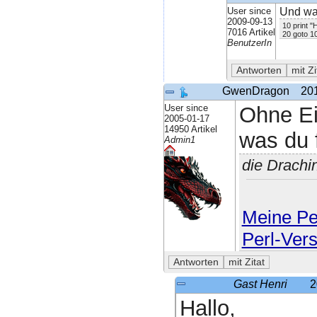
User since
Und was
2009-09-13
10 print "H
7016 Artikel
20 goto 1
BenutzerIn
GwenDragon
20
User since
Ohne Ei
2005-01-17
14950 Artikel
was du 
Admin1
die Drachi
Meine Per
Perl-Ver
Gast Henri
2
Hallo,