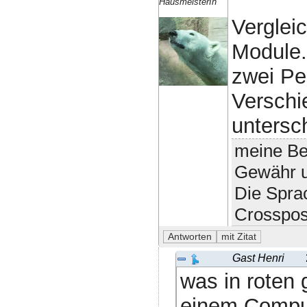
HausmeisterIn
Verglei
Module.
zwei Per
Verschi
untersc
meine Bei
Gewähr u
Die Spra
Crosspos
Gast Henri
was in roten g
einem Compute