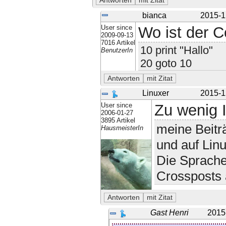
bianca
2015-1
User since
Wo ist der C
2009-09-13
7016 Artikel
10 print "Hallo"
BenutzerIn
20 goto 10
Linuxer
2015-1
User since
Zu wenig I
2006-01-27
3895 Artikel
meine Beitr
HausmeisterIn
und auf Lin
Die Sprache
Crossposts 
Gast Henri
2015