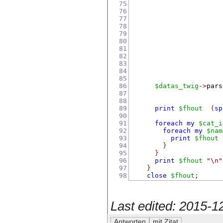
75
76
77
78
79
80
81
82
83
                       
84
85
86
$datas_twig
->
pars
87
88
89
print
$fhout
(
sp
90
91
foreach
my
$cat_i
92
foreach
my
$nam
93
print
$fhout
94
}
95
}
96
print
$fhout
"\n"
97
}
98
close
$fhout
;
Last edited: 2015-