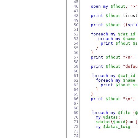
45
46
open
my
$fhout
,
">"
47
48
print
$fhout
timest
49
50
print
$fhout
((
spli
51
52
foreach
my
$cat_id
53
foreach
my
$name
54
print
$fhout
$s
55
}
56
}
57
print
$fhout
"\n"
;
58
59
print
$fhout
"defau
60
61
foreach
my
$cat_id
62
foreach
my
$name
63
print
$fhout
$s
64
}
65
}
66
print
$fhout
"\n"
;
67
68
69
foreach
my
$file
(
@
70
my
%datas
;
71
$datas
{
$uuid
}
=
[
72
my
$datas_twig
=
 
73
74