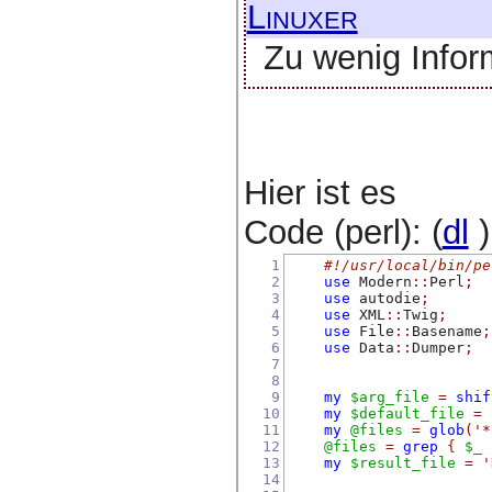
Linuxer
Zu wenig Infor
Hier ist es
Code (perl): (
dl
)
1
#!/usr/local/bin/pe
2
use
 Modern
::
Perl
;
3
use
 autodie
;
4
use
 XML
::
Twig
;
5
use
 File
::
Basename
;
6
use
 Data
::
Dumper
;
7
8
9
my
$arg_file
=
shif
10
my
$default_file
=
11
my
@files
=
glob
(
'*
12
@files
=
grep
{
$_
 
13
my
$result_file
=
'
14