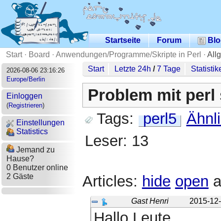
Startseite
Forum
Blo
Start
·
Board
·
Anwendungen/Programme/Skripte in Perl
·
All
Start
Letzte 24h
/
7 Tage
Statistik
2026-08-06 23:16:26
Europe/Berlin
Problem mit perl
Einloggen
(
Registrieren
)
Tags:
perl5
Ähnl
Einstellungen
Statistics
Leser: 13
Jemand zu
Hause?
0 Benutzer online
2 Gäste
Articles:
hide
open
a
Gast Henri
2015-12-
Hallo Leute,