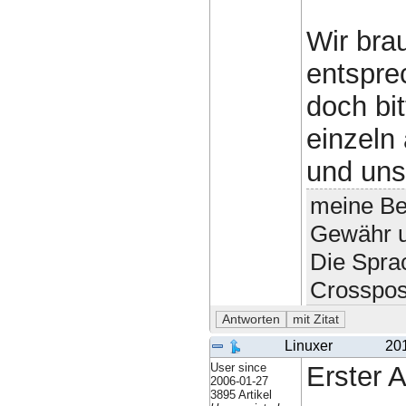
Wir bra
entsprec
doch bit
einzeln
und uns
meine Bei
Gewähr u
Die Spra
Crosspos
Linuxer
20
User since
Erster 
2006-01-27
3895 Artikel