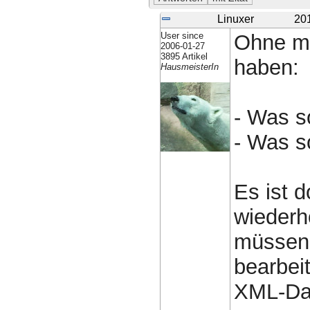
Linuxer
20
User since
Ohne mi
2006-01-27
3895 Artikel
haben:
HausmeisterIn
- Was so
- Was so
Es ist d
wiederh
müssen,
bearbei
XML-Dat