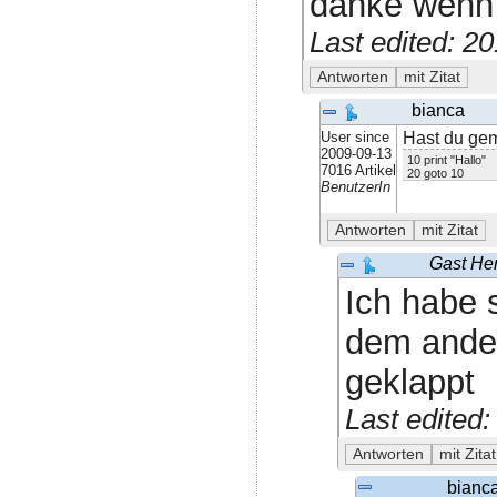
danke wenn 
Last edited: 2
bianca
User since
Hast du gem
2009-09-13
10 print "Hallo"
7016 Artikel
20 goto 10
BenutzerIn
Gast Hen
Ich habe 
dem ander
geklappt
Last edited
bianc