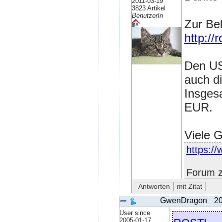
2011-03-19
3823 Artikel
BenutzerIn
Zur Be
http://
Den US
auch d
Insges
EUR.
Viele 
https://
Forum z
GwenDragon
20
User since
rosti
2005-01-17