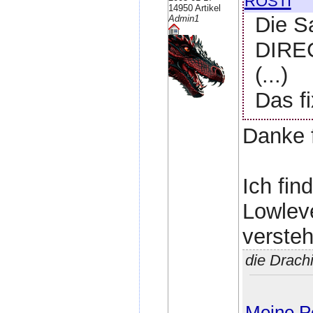
14950 Artikel
Die S
Admin1
DIREC
(...)
Das fi
Danke f
Ich fin
Lowlev
versteh
die Drach
Meine Pe