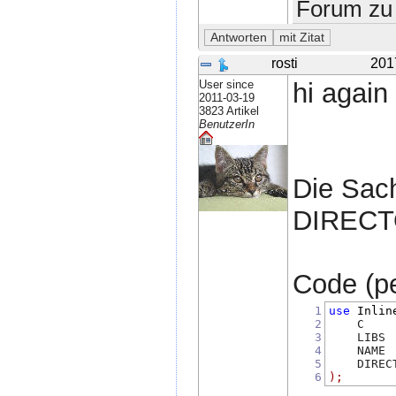
Forum zu 
rosti
201
User since
hi again 
2011-03-19
3823 Artikel
BenutzerIn
Die Sach
DIRECTO
Code (per
1
use
Inlin
2
    C    
3
    LIBS 
4
    NAME 
5
    DIREC
6
);