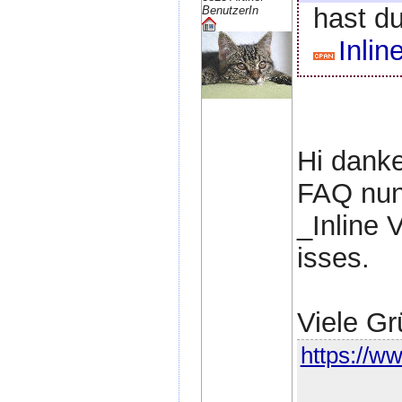
hast du
BenutzerIn
Inlin
Hi danke
FAQ nun
_Inline 
isses.
Viele Gr
https://ww