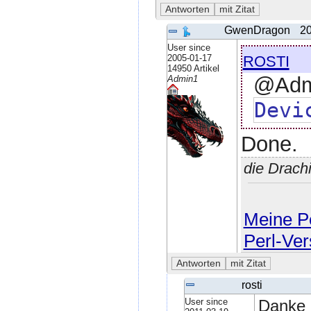
GwenDragon
20
User since
rosti
2005-01-17
14950 Artikel
@Admi
Admin1
Devi
Done.
die Drach
Meine Pe
Perl-Ver
rosti
User since
Danke 