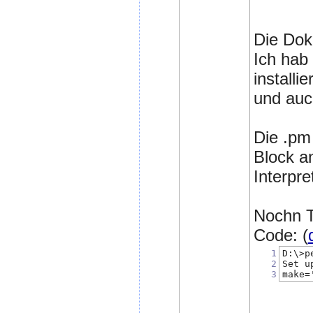
Die Doku
Ich hab
installi
und auc
Die .pm 
Block a
Interpre
Nochn T
Code: (
1
D:\>p
2
Set u
3
make=