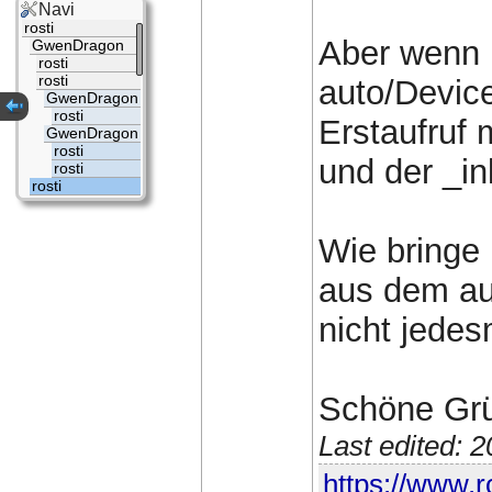
Navi
rosti
Aber wenn 
GwenDragon
rosti
rosti
auto/Devic
GwenDragon
rosti
Erstaufruf 
GwenDragon
rosti
und der _in
rosti
rosti
Wie bringe
aus dem au
nicht jedes
Schöne Gr
Last edited: 
https://www.ro