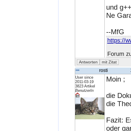
und g++
Ne Garan
--MfG
https://w
Forum zu
rosti
User since
Moin ;
2011-03-19
3823 Artikel
BenutzerIn
die Doku
die Theo
Fazit: E
oder ga