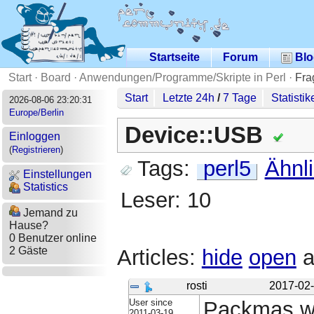
Startseite
Forum
Blo
Start
·
Board
·
Anwendungen/Programme/Skripte in Perl
·
Fra
Start
Letzte 24h
/
7 Tage
Statistik
2026-08-06 23:20:31
Europe/Berlin
Device::USB
Einloggen
(
Registrieren
)
Tags:
perl5
Ähnl
Einstellungen
Statistics
Leser: 10
Jemand zu
Hause?
0 Benutzer online
2 Gäste
Articles:
hide
open
a
rosti
2017-02-
User since
Packmas wi
2011-03-19