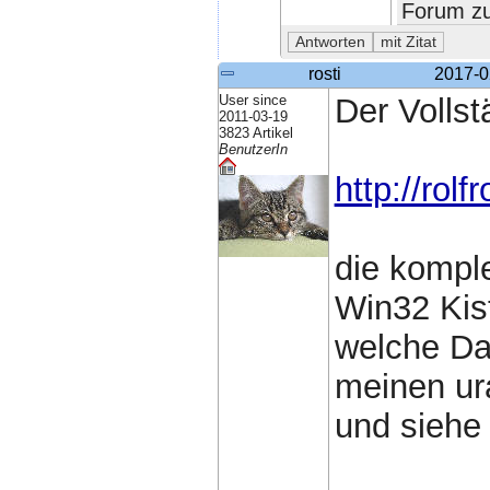
Forum zu
rosti
2017-0
User since
Der Vollst
2011-03-19
3823 Artikel
BenutzerIn
http://rol
die komple
Win32 Kist
welche Da
meinen ur
und siehe 