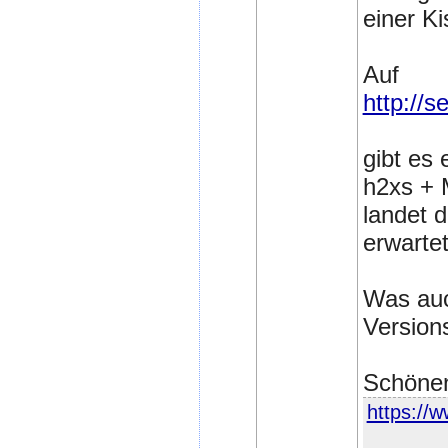
einer Ki
Auf
http://s
gibt es
h2xs + M
landet d
erwartet
Was auc
Versions
Schönen
https://w