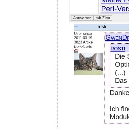
Perl-Ver
rosti
User since
GwenDr
2011-03-19
3823 Artikel
rosti
BenutzerIn
Die 
Opti
(...)
Das 
Danke 
Ich fi
Module