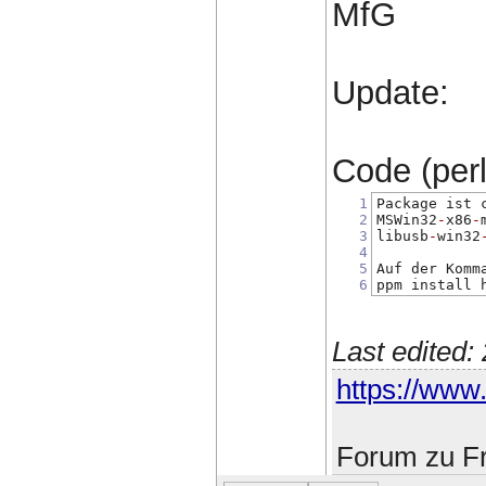
MfG
Update:
Code (perl)
1
Package ist 
2
MSWin32
-
x86
-
3
libusb
-
win32
4
5
Auf der Komm
6
ppm install 
Last edited
https://www.
Forum zu Fr