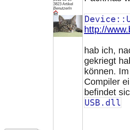
3823 Artikel
BenutzerIn
Device::
http://www.
hab ich, n
gekriegt ha
können. Im 
Compiler ei
befindet si
USB.dll