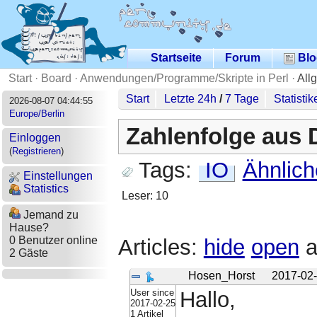
Startseite
Forum
Blo
Start
·
Board
·
Anwendungen/Programme/Skripte in Perl
·
All
Start
Letzte 24h
/
7 Tage
Statistik
2026-08-07 04:44:55
Europe/Berlin
Zahlenfolge aus D
Einloggen
(
Registrieren
)
Tags:
IO
Ähnlich
Einstellungen
Statistics
Leser: 10
Jemand zu
Hause?
0 Benutzer online
Articles:
hide
open
a
2 Gäste
Hosen_Horst
2017-02-
User since
Hallo,
2017-02-25
1 Artikel