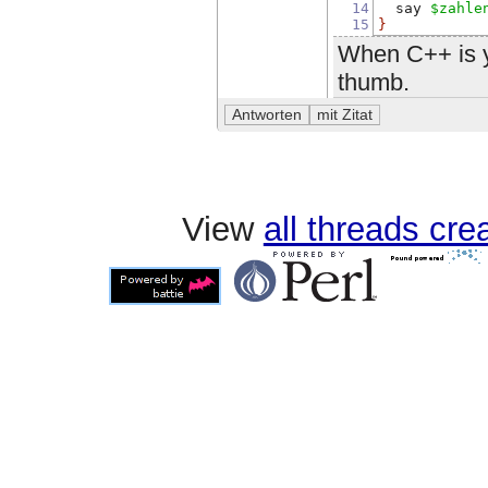
14
  say 
$zahle
15
}
When C++ is y
thumb.
View
all threads cr