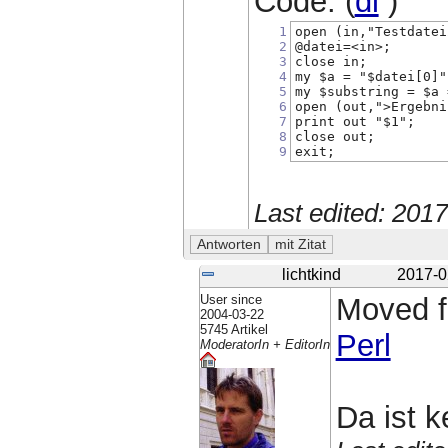
Code: (
dl
)
1
open (in,"Testdatei
2
@datei=<in>;
3
close in;
4
my $a = "$datei[0]"
5
my $substring = $a 
6
open (out,">Ergebni
7
print out "$1";
8
close out;
9
exit;
Last edited: 201
lichtkind
2017-0
User since
Moved 
2004-03-22
5745 Artikel
Perl
ModeratorIn + EditorIn
Da ist k