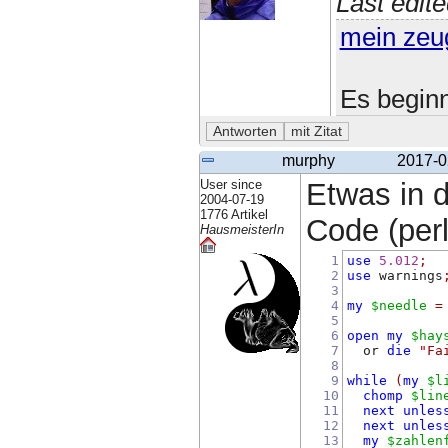
Last edit
mein zeu
Es beginn
murphy
2017-0
User since
Etwas in d
2004-07-19
1776 Artikel
Code (perl)
HausmeisterIn
1
use
5.012
;
2
use
 warnings
3
4
my
$needle
=
5
6
open
my
$hay
7
  or 
die
"Fa
8
9
while
(
my
$l
10
chomp
$lin
11
next
unles
12
next
unles
13
my
$zahlen