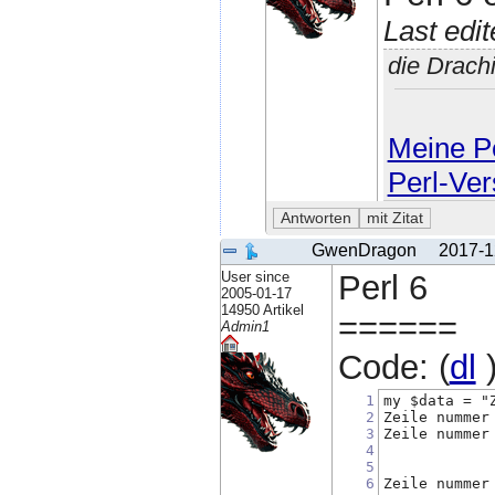
Last edi
die Drach
Meine Pe
Perl-Ver
GwenDragon
2017-1
User since
Perl 6
2005-01-17
14950 Artikel
======
Admin1
Code: (
dl
1
my $data = "
2
Zeile nummer
3
Zeile nummer
4
5
6
Zeile nummer