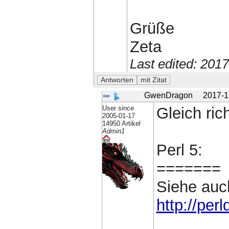
Grüße
Zeta
Last edited: 201
GwenDragon
2017-1
User since
Gleich rich
2005-01-17
14950 Artikel
Admin1
Perl 5:
=======
Siehe auc
http://pe