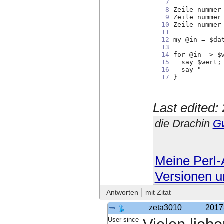
7
8
Zeile nummer
9
Zeile nummer
10
Zeile nummer
11
12
my @in = $da
13
14
for @in -> $
15
  say $wert;
16
  say "-----
17
}
Last edited
die Drachin
G
Meine Perl-A
Versionen u
zeta3010
2017
User since