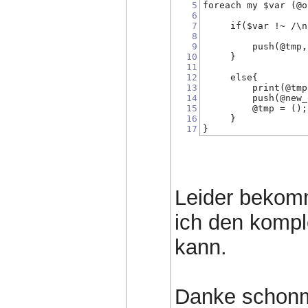
5
foreach my $var (@o
6
7
     if($var !~ /\n
8
9
         push(@tmp,
10
     }
11
12
     else{
13
         print(@tmp
14
         push(@new_
15
         @tmp = ();
16
     }   
17
}   
Leider bekomm
ich den kompl
kann.
Danke schonma