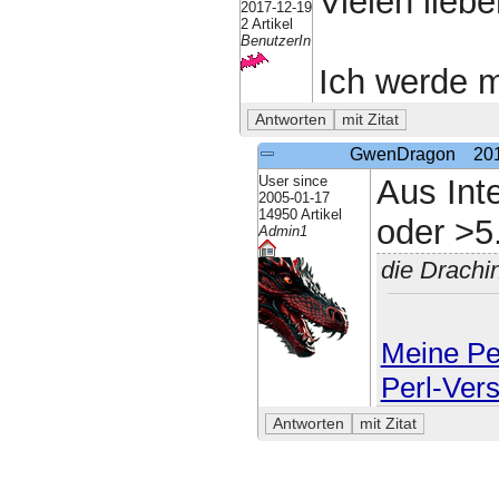
Vielen liebe
2017-12-19
2 Artikel
BenutzerIn
Ich werde m
GwenDragon
20
User since
Aus Inte
2005-01-17
14950 Artikel
oder >5
Admin1
die Drachi
Meine Per
Perl-Ver