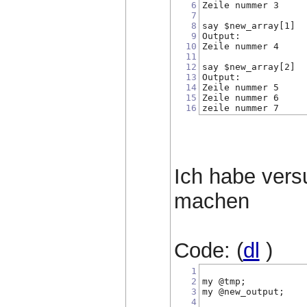
6
Zeile nummer 3
7
8
say $new_array[1]
9
Output:
10
Zeile nummer 4
11
12
say $new_array[2]
13
Output:
14
Zeile nummer 5 
15
Zeile nummer 6
16
zeile nummer 7
Ich habe vers
machen
Code: (
dl
)
1
2
my @tmp;
3
my @new_output;
4