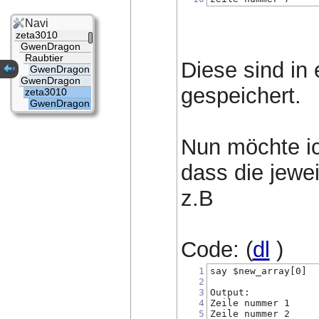
Navi
zeta3010
GwenDragon
Raubtier
Diese sind in
GwenDragon
GwenDragon
gespeichert.
zeta3010
GwenDragon
Nun möchte ic
dass die jewe
z.B
Code: (
dl
)
1
say $new_array[0] 
2
3
Output:
4
Zeile nummer 1
5
Zeile nummer 2