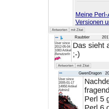
Meine Perl-A
Versionen u
Raubtier
201
User since
Das sieht 
2012-05-04
1083 Artikel
;-)
BenutzerIn
GwenDragon
20
User since
Nachde
2005-01-17
14950 Artikel
fragend
Admin1
Perl 5
Perl 6