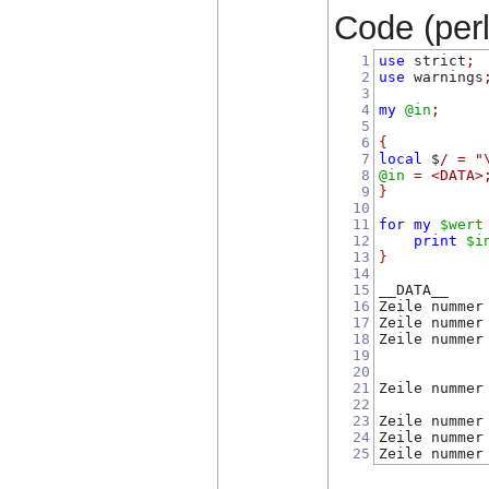
Code (perl)
1
use
 strict
;
2
use
 warnings
3
4
my
@in
;
5
6
{
7
local
 $
/
=
"
8
@in
=
<DATA>
9
}
10
11
for
my
$wert
12
print
$i
13
}
14
15
__DATA__
16
Zeile nummer
17
Zeile nummer
18
Zeile nummer
19
20
21
Zeile nummer
22
23
Zeile nummer
24
Zeile nummer
25
Zeile nummer