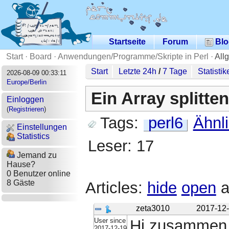
Startseite
Forum
Blo
Start
·
Board
·
Anwendungen/Programme/Skripte in Perl
·
All
Start
Letzte 24h
/
7 Tage
Statistik
2026-08-09 00:33:11
Europe/Berlin
Ein Array splitten
Einloggen
(
Registrieren
)
Tags:
perl6
Ähnl
Einstellungen
Statistics
Leser: 17
Jemand zu
Hause?
0 Benutzer online
8 Gäste
Articles:
hide
open
a
zeta3010
2017-12-
User since
Hi zusammen
2017-12-19