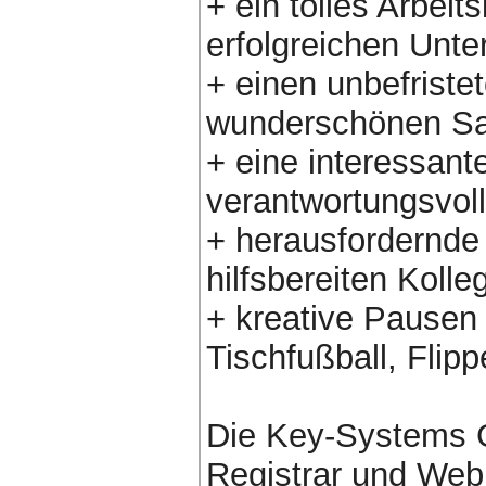
+ ein tolles Arbeit
erfolgreichen Unt
+ einen unbefriste
wunderschönen Sa
+ eine interessante
verantwortungsvoll
+ herausfordernde
hilfsbereiten Kolle
+ kreative Pausen
Tischfußball, Flip
Die Key-Systems G
Registrar und Webh