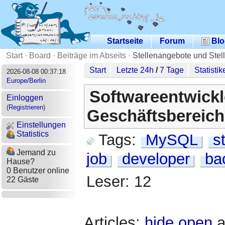
Startseite
Forum
Blo
Start
·
Board
·
Beiträge im Abseits
·
Stellenangebote und Stel
Start
Letzte 24h
/
7 Tage
Statistik
2026-08-08 00:37:18
Europe/Berlin
Softwareentwickle
Einloggen
(
Registrieren
)
Geschäftsbereic
Einstellungen
Statistics
Tags:
MySQL
s
Jemand zu
job
developer
ba
Hause?
0 Benutzer online
Leser: 12
22 Gäste
Articles:
hide
open
a