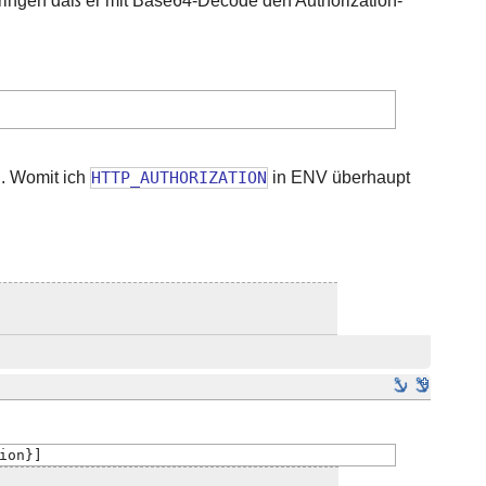
ringen daß er mit Base64-Decode den Authorization-
d. Womit ich
HTTP_AUTHORIZATION
in ENV überhaupt
ion}]