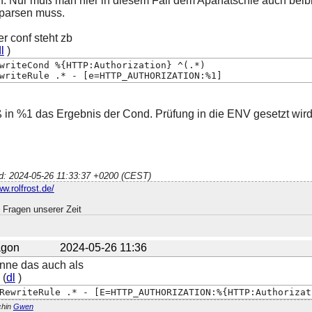
n. Nur muß man hier in diesem Fall dem Apahatschie auch beib
parsen muss.
r conf steht zb
l
)
writeCond %{HTTP:Authorization} ^(.*)
writeRule .* - [e=HTTP_AUTHORIZATION:%1]
ß in %1 das Ergebnis der Cond. Prüfung in die ENV gesetzt wir
ed: 2024-05-26 11:33:37 +0200 (CEST)
ww.rolfrost.de/
 Fragen unserer Zeit
gon
2024-05-26 11:36
enne das auch als
 (
dl
)
RewriteRule .* - [E=HTTP_AUTHORIZATION:%{HTTP:Authorizat
chin
Gwen