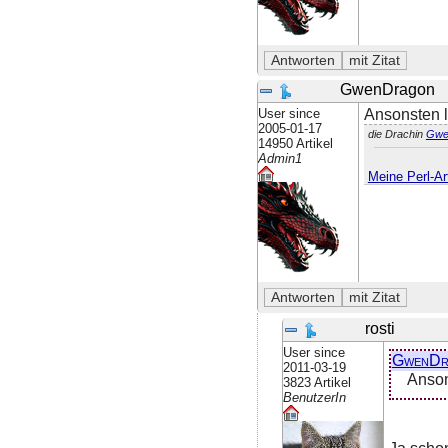
GwenDragon
User since
Ansonsten 
2005-01-17
die Drachin
Gwe
14950 Artikel
Admin1
Meine Perl-Art
rosti
User since
GwenDr
2011-03-19
Anson
3823 Artikel
BenutzerIn