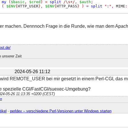
my
(
$basic
,
$cred
)
=
split
/\s+/
,
$auth
;
(
$ENV
{
HTTP_USER
}
,
$ENV
{
HTTP_PASS
}
)
=
split
":"
,
 MIME
:
ber machen. Dennnoch Frage in die Runde, wie man dem Apach
ost.de/
 unserer Zeit
2024-05-26 11:12
wird REMOTE_USER bei mir gesetzt in einem Perl-CGI, das mi
ne spezielle CGI/FastCGI/suexec-Umgebung?
2024-05-26 11:13:35 +0200 (CEST)
n
ikel
·
perldev – verschiedene Perl-Versionen unter Windows starten