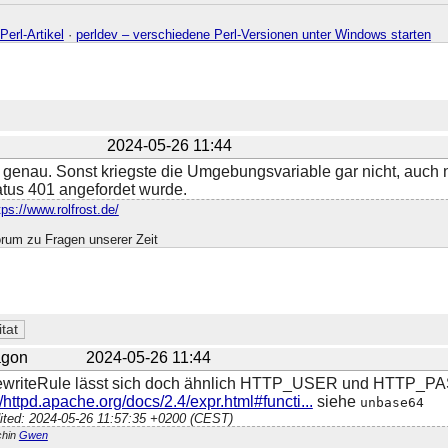
Perl-Artikel
·
perldev – verschiedene Perl-Versionen unter Windows starten
2024-05-26 11:44
 genau. Sonst kriegste die Umgebungsvariable gar nicht, auch 
atus 401 angefordet wurde.
tps://www.rolfrost.de/
rum zu Fragen unserer Zeit
gon
2024-05-26 11:44
ewriteRule lässt sich doch ähnlich HTTP_USER und HTTP_PAS
//httpd.apache.org/docs/2.4/expr.html#functi...
siehe
unbase64
ited: 2024-05-26 11:57:35 +0200 (CEST)
chin
Gwen