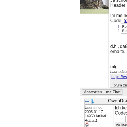
Ja scho
Header 
Im meine
Code: (
d
1
Re
2
Re
d.h., da
erhalte.
mfg
Last edit
https://w
Forum zu
GwenDra
User since
Ich k
2005-01-17
Code:
14950 Artikel
Admin1
die Dra