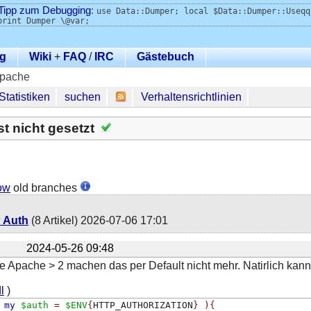
Tipp zum Debugging
:
use Data::Dumper; local $Data::Dumper::Useqq
print Dumper \@var;
g
Wiki
+
FAQ
/
IRC
Gästebuch
Apache
Statistiken
suchen
Verhaltensrichtlinien
 nicht gesetzt
ow
old branches
 Auth
(8 Artikel)
2026-07-06 17:01
2024-05-26 09:48
ie Apache > 2 machen das per Default nicht mehr. Natirlich kan
l
)
my
$auth
=
$ENV
{
HTTP_AUTHORIZATION
}
)
{