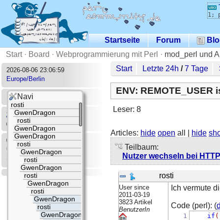
1; 
Startseite
Forum
Blo
Start
·
Board
·
Webprogrammierung mit Perl
·
mod_perl und 
Start
Letzte 24h
/
7 Tage
2026-08-06 23:06:59
Europe/Berlin
ENV: REMOTE_USER ist
Einloggen
Navi
(
Registrieren
)
rosti
Leser: 8
Einstellungen
GwenDragon
rosti
Statistics
GwenDragon
Articles:
hide
open
all |
hide
sh
GwenDragon
Jemand zu Hause?
rosti
Teilbaum:
0 Benutzer online
GwenDragon
Nutzer wechseln bei HTTP
3 Gäste
rosti
GwenDragon
rosti
rosti
GwenDragon
User since
Ich vermute d
rosti
2011-03-19
GwenDragon
3823 Artikel
Code (perl): (
d
rosti
BenutzerIn
GwenDragon
1
if
(