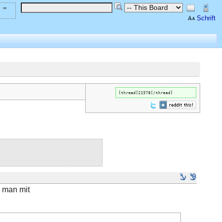
 =
Schrift
[thread]21578[/thread]
n man mit