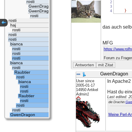
rosti
2
GwenDragon
3
4
}
GwenDragon
rosti
rosti
haj
das auch sel
rosti
rosti
rosti
MFG
bianca
rosti
https://www.rolfr
rosti
Forum zu Fragen
rosti
bianca
rosti
Raubtier
GwenDragon
rosti
User since
In Apache2 
bianca
2005-01-17
rosti
14950 Artikel
rosti
Hast du ei
Admin1
Raubtier
Last edited: 
rosti
die Drachin
Gwe
rosti
rosti
Meine Perl-Art
GwenDragon