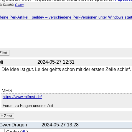
ie Drachin
Gwen
eine Perl-Artikel
·
perldev – verschiedene Perl-Versionen unter Windows star
ti
2024-05-27 12:31
Die Idee ist gut. Leider gehts schon mit der ersten Zeile schief.
MFG
https://www.rolfrost.de/
Forum zu Fragen unserer Zeit
GwenDragon
2024-05-27 13:28