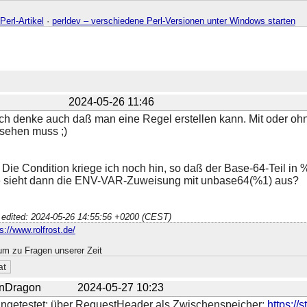
Perl-Artikel
·
perldev – verschiedene Perl-Versionen unter Windows starten
2024-05-26 11:46
ich denke auch daß man eine Regel erstellen kann. Mit oder ohn
sehen muss ;)
 Die Condition kriege ich noch hin, so daß der Base-64-Teil in %
 sieht dann die ENV-VAR-Zuweisung mit unbase64(%1) aus?
 edited: 2024-05-26 14:55:56 +0200 (CEST)
s://www.rolfrost.de/
um zu Fragen unserer Zeit
nDragon
2024-05-27 10:23
ngetestet; über RequestHeader als Zwischenspeicher:
https:/