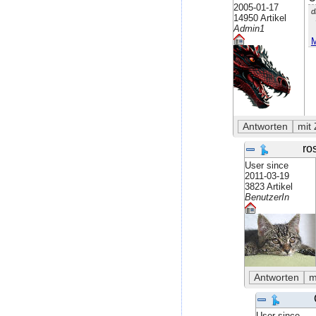
2005-01-17
d
14950 Artikel
Admin1
M
ros
User since
2011-03-19
3823 Artikel
BenutzerIn
User since