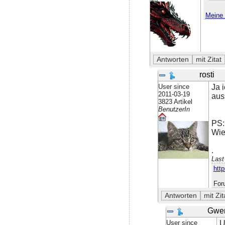
Meine 
rosti
User since
Ja 
2011-03-19
aus
3823 Artikel
BenutzerIn
PS:
Wie
.
Last
http
For
Gwe
User since
U