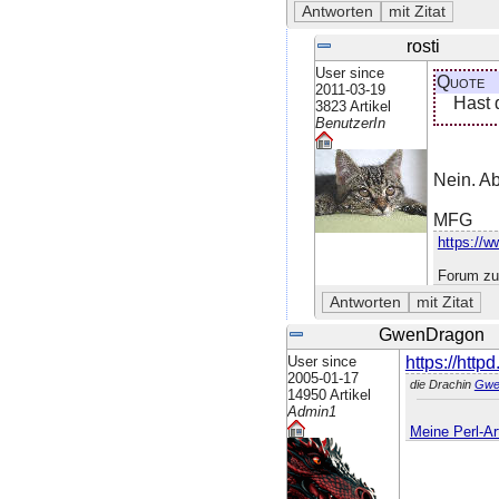
rosti
User since
Quote
2011-03-19
Hast 
3823 Artikel
BenutzerIn
Nein. Ab
MFG
https://w
Forum zu
GwenDragon
User since
https://http
2005-01-17
die Drachin
Gwe
14950 Artikel
Admin1
Meine Perl-Art