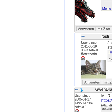
Meine 
rosti
User since
Ja
2011-03-19
st
3823 Artikel
ht
BenutzerIn
Fo
GwenDra
User since
Mit R
2005-01-17
https:
14950 Artikel
Last ed
Admin1
die Dra