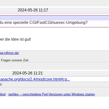
2024-05-26 11:17
du eine spezielle CGI/FastCGI/suexec-Umgebung?
er die Idee ist gut!
ww.rolfrost.de/
 Fragen unserer Zeit
2024-05-26 11:21
d.apache.org/docs/2.4/mod/core.html#cg...
n
ikel
·
perldev – verschiedene Perl-Versionen unter Windows starten