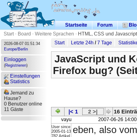
Startseite
Forum
Blo
Start
·
Board
·
Weitere Sprachen
·
HTML, CSS und Javascript
Start
Letzte 24h
/
7 Tage
Statistik
2026-08-07 01:51:34
Europe/Berlin
JavaScript und 
Einloggen
(
Registrieren
)
Firefox bug? (Seit
Einstellungen
Statistics
Jemand zu
Hause?
0 Benutzer online
11 Gäste
|< 1
2 >|
16 Einträ
vayu
2007-06-26 14:00
User since
eben, also vom 
2005-01-13
782 Artikel