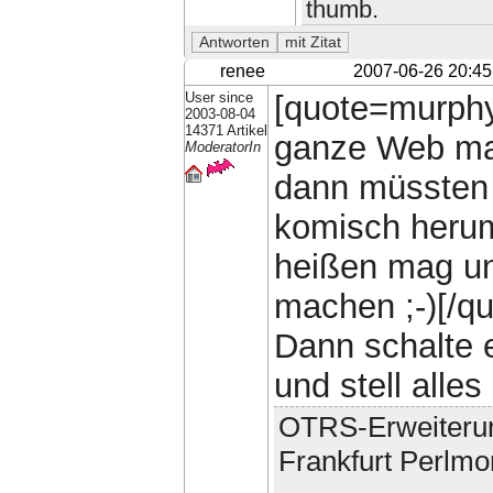
thumb.
renee
2007-06-26 20:45
User since
[quote=murphy
2003-08-04
14371 Artikel
ganze Web mal
ModeratorIn
dann müssten 
komisch herum
heißen mag un
machen ;-)[/qu
Dann schalte 
und stell alle
OTRS-Erweiteru
Frankfurt Perlmo