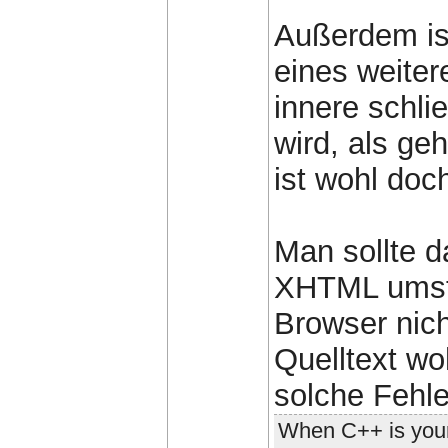
Außerdem is
eines weite
innere schl
wird, als ge
ist wohl doch
Man sollte 
XHTML umste
Browser nic
Quelltext w
solche Fehle
When C++ is your