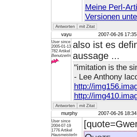
Meine Perl-Arti
Versionen unte
vayu
2007-06-26 17:35
User since
also ist es def
2005-01-13
782 Artikel
aussage ...
BenutzerIn
"imitation is the si
- Lee Anthony Iac
http://img156.ima
http://img410.ima
murphy
2007-06-26 18:34
User since
[quote=GwenD
2004-07-19
1776 Artikel
HausmeisterIn