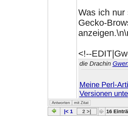
Was ich nur 
Gecko-Brows
anzeigen.\n\
<!--EDIT|Gw
die Drachin
Gwe
Meine Perl-Arti
Versionen unte
|< 1
2 >|
16 Einträ