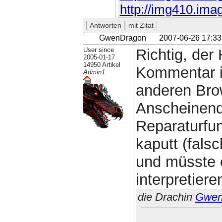
http://img410.ima
GwenDragon
2007-06-26 17:33
User since
Richtig, de
2005-01-17
14950 Artikel
Kommentar ig
Admin1
anderen Bro
Anscheinend
Reparaturfun
kaputt (fal
und müsste 
interpretiere
die Drachin
Gwe