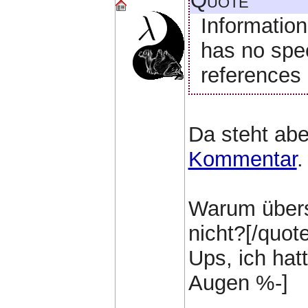
Quote
Informatio
has no spec
references 
Da steht abe
Kommentar
.
Warum übers
nicht?[/quote
Ups, ich hat
Augen %-]