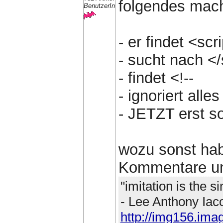
folgendes mac
BenutzerIn
- er findet <scr
- sucht nach </
- findet <!--
- ignoriert alles
- JETZT erst so
wozu sonst ha
Kommentare um
"imitation is the si
- Lee Anthony Iac
http://img156.ima