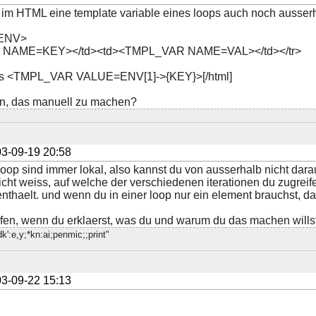
ll im HTML eine template variable eines loops auch noch ausser
 ENV>
 NAME=KEY></td><td><TMPL_VAR NAME=VAL></td></tr>
y is <TMPL_VAR VALUE=ENV[1]->{KEY}>[/html]
en, das manuell zu machen?
3-09-19 20:58
Loop sind immer lokal, also kannst du von ausserhalb nicht dar
icht weiss, auf welche der verschiedenen iterationen du zugreifen
nthaelt. und wenn du in einer loop nur ein element brauchst, da
fen, wenn du erklaerst, was du und warum du das machen willst
.dk':e,y;*kn:ai;penmic;;print"
3-09-22 15:13