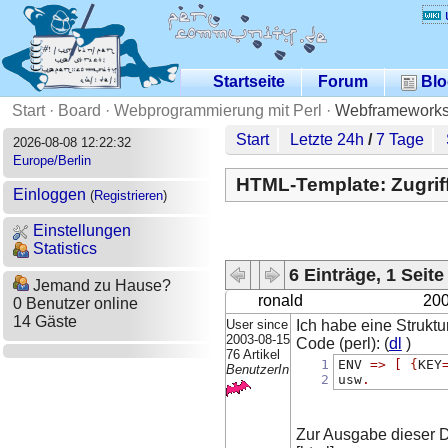
Startseite
Forum
Blo
Start
·
Board
·
Webprogrammierung mit Perl
·
Webframeworks,
Start
Letzte 24h
/
7 Tage
2026-08-08 12:22:32
Europe/Berlin
HTML-Template: Zugriff
Einloggen
(
Registrieren
)
Einstellungen
Statistics
6 Einträge, 1 Seite
Jemand zu Hause?
ronald
200
0 Benutzer online
14 Gäste
User since
Ich habe eine Struktu
2003-08-15
Code (perl): (
dl
)
76 Artikel
1
ENV 
=>
[
{
KEY
BenutzerIn
2
usw
.
Zur Ausgabe dieser D