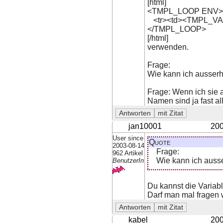
[html]
<TMPL_LOOP ENV>
<tr><td><TMPL_VAR
</TMPL_LOOP>
[/html]
verwenden.
Frage:
Wie kann ich ausserh
Frage: Wenn ich sie 
Namen sind ja fast al
jan10001
200
User since
Quote
2003-08-14
Frage:
962 Artikel
Wie kann ich ausse
BenutzerIn
Du kannst die Variab
Darf man mal fragen 
kabel
200