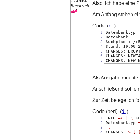
76 Artikel
Also: ich habe eine Pr
BenutzerIn
Am Anfang stehen ei
Code: (
dl
)
1
Datenbanktyp:
2
Datenbank   :
3
Suchpfad : /r
4
Stand: 19.09.
5
CHANGES: DROP
6
CHANGES: NEWT
7
CHANGES: NEWI
Als Ausgabe möchte i
Anschließend soll ein
Zur Zeit belege ich f
Code (perl): (
dl
)
1
INFO 
=>
[
{
 K
2
Datenbanktyp 
3
...
4
CHANGES 
=>
[