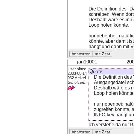
Die Definition des "D
schreiben. Wenn dort
Deshalb wäre es mir 
Loop holen könnte.
nur nebenbei: natürl
könnte, aber damit is
hängt und dann mit V
jan10001
200
User since
Quote
2003-08-14
Die Definition des
962 Artikel
Ausgangsdatei sch
BenutzerIn
Deshalb wäre es m
Loop holen könnte
nur nebenbei: natü
zugreifen könnte, 
INFO-key hängt und
Ich verstehe da nur B