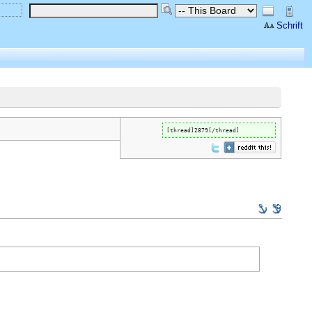
Schrift
[thread]2879[/thread]