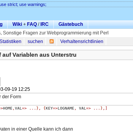
use strict; use warnings;
g
Wiki
+
FAQ
/
IRC
Gästebuch
 Sonstige Fragen zur Webprogrammierung mit Perl
Statistiken
suchen
Verhaltensrichtlinien
 auf Variablen aus Unterstru
3-09-19 12:25
r der Form
=>
HOME
,
VAL
=>
...
}
,
{
KEY
=>
LOGNAME
,
 VAL
=>
...
}
,]
aten in einer Quelle kann ich dann