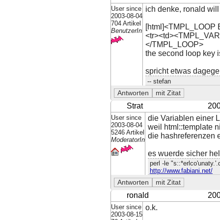
User since
ich denke, ronald wi
2003-08-04
704 Artikel
[html]<TMPL_LOOP
BenutzerIn
<tr><td><TMPL_VAR
</TMPL_LOOP>
the second loop ke
spricht etwas dageg
-- stefan
Strat
200
User since
die Variablen einer 
2003-08-04
weil html::template n
5246 Artikel
die hashreferenzen e
ModeratorIn
es wuerde sicher hel
perl -le "s::*erlco'unaty.'
http://www.fabiani.net/
ronald
200
User since
o.k.
2003-08-15