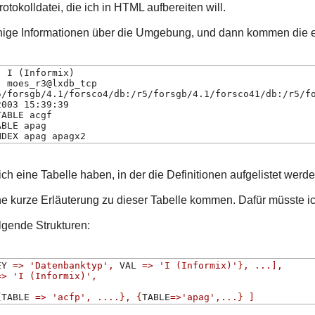
otokolldatei, die ich in HTML aufbereiten will.
nige Informationen über die Umgebung, und dann kommen die e
  I (Informix)
  moes_r3@lxdb_tcp
5/forsgb/4.1/forsco4/db:/r5/forsgb/4.1/forsco41/db:/r5/f
2003 15:39:39
TABLE acgf
ABLE apag
NDEX apag apagx2
ch eine Tabelle haben, in der die Definitionen aufgelistet we
e kurze Erläuterung zu dieser Tabelle kommen. Dafür müsste ich
olgende Strukturen:
EY 
=>
'Datenbanktyp'
,
 VAL 
=>
'I (Informix)'
}
,
...],
=>
'I (Informix)'
,
{
TABLE 
=>
'acfp'
,
....
}
,
{
TABLE
=>
'apag'
,...
}
]