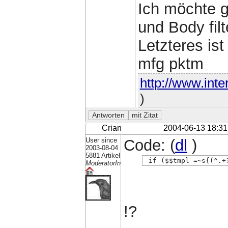
Ich möchte g
und Body filt
Letzteres ist
mfg pktm
http://www.inte
)
Crian
2004-06-13 18:31
User since
Code: (
dl
)
2003-08-04
5881 Artikel
 if ($$tmpl =~s{(^.+
ModeratorIn
!?