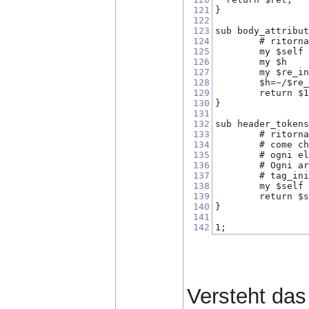
121
}
122
123
sub body_attribu
124
	# ritorn
125
126
127
128
	$h=~/$re
129
	return $
130
}
131
132
sub header_token
133
	# ritorn
134
	# come c
135
	# ogni e
136
	# Ogni a
137
	# tag_in
138
139
	return $
140
}
141
142
1;
Versteht das