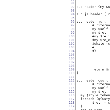
91
92
sub header {my $
93
94
sub js_header { 
95
96
sub header_js {
97
        # ritorn
98
        my $self
99
        my $ret;
100
        #my $re_
101
        #my $re_
102
        #while (
103
        #       
104
        #}
105
106
107
108
109
        return $
110
}
111
112
sub header_css {
113
	# ritorn
114
	my $self
115
	my $ret;
116
  my $style_toke
117
  foreach (@{$st
118
  	$ret .
119
  }
120
  return $ret;