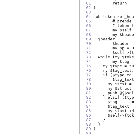
61
	return 
62
}
63
64
sub tokenizer_he
65
	# prende
66
	# token 
67
68
69
70
71
	my $p = 
72
73
  while (my $tok
74
  	my $tag
75
    my $type = s
76
    my $tag_text
77
    if ($type eq
78
    	$tag_
79
      my $text =
80
      my $struct
81
      push @{$se
82
    } elsif ($ty
83
      $tag      
84
      $tag_text 
85
      my $last_i
86
      $self->{to
87
    }
88
  }
89
}
90