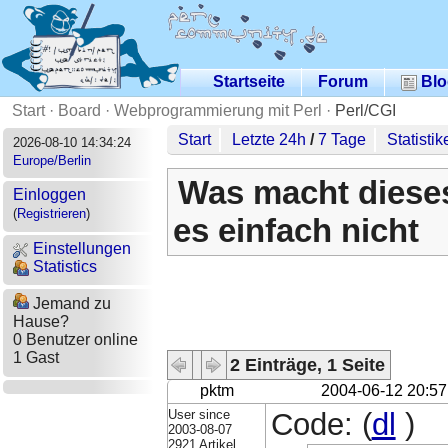
Startseite
Forum
Blo
Start
·
Board
·
Webprogrammierung mit Perl
·
Perl/CGI
Start
Letzte 24h
/
7 Tage
Statistik
2026-08-10 14:34:24
Europe/Berlin
Was macht dieses
Einloggen
(
Registrieren
)
es einfach nicht
Einstellungen
Statistics
Jemand zu
Hause?
0 Benutzer online
1 Gast
2 Einträge, 1 Seite
pktm
2004-06-12 20:57
User since
Code: (
dl
)
2003-08-07
2921 Artikel