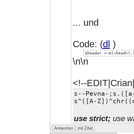
... und
Code: (
dl
)
$header =~m|<head>(.
\n\n
<!--EDIT|Cria
s--Pevna-;s.([a
s^([A-Z])^chr((
use strict;
use wa