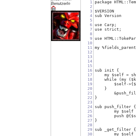
1
package HTML::Te
BenutzerIn
2
3
4
5
6
use Carp;
7
use strict;
8
9
use HTML::TokePa
10
11
12
13
14
15
16
sub init {
17
    my $self = s
18
    while (my ($
19
        $self->{
20
    }
21
	&push_fi
22
}
23
24
sub push_filter 
25
	my $self
26
	push @{$
27
}
28
29
sub _get_filter 
30
	my $self