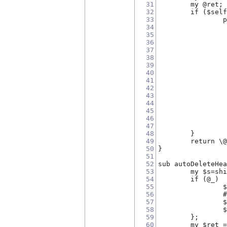
31
	my @ret;
32
	if ($sel
33
	
34
35
36
37
38
39
40
41
42
43
44
45
46
47
48
	}
49
	return \
50
}
51
52
sub autoDeleteHe
53
	my $s=sh
54
55
	
56
	
57
	
58
	
59
	};
60
	my $ret 