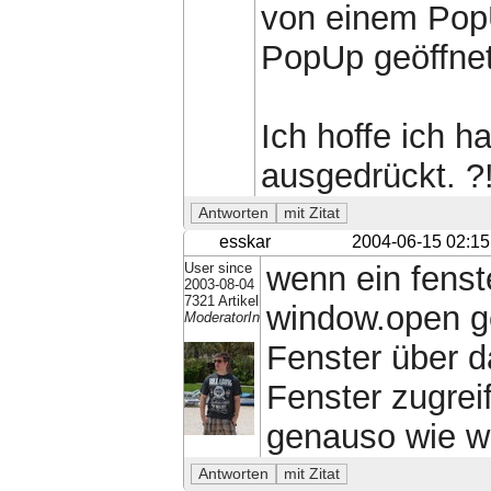
von einem Pop
PopUp geöffnet
Ich hoffe ich 
ausgedrückt. ?
esskar
2004-06-15 02:15
User since
wenn ein fenst
2003-08-04
7321 Artikel
window.open ge
ModeratorIn
Fenster über d
Fenster zugreif
genauso wie w