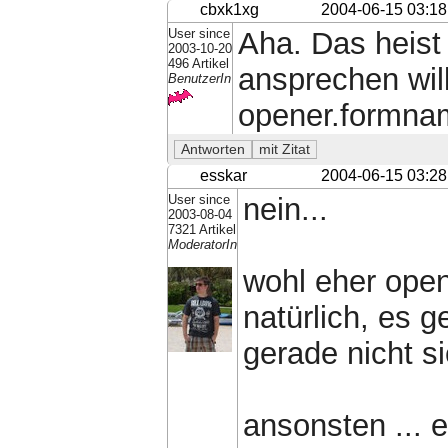
cbxk1xg
2004-06-15 03:18
User since
Aha. Das heist
2003-10-20
496 Artikel
ansprechen wil
BenutzerIn
opener.formna
esskar
2004-06-15 03:28
User since
nein...
2003-08-04
7321 Artikel
ModeratorIn
wohl eher ope
natürlich, es 
gerade nicht si
ansonsten ... e