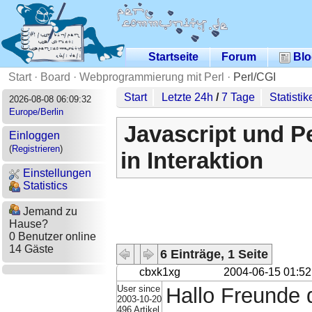
Startseite
Forum
Blo
Start
·
Board
·
Webprogrammierung mit Perl
·
Perl/CGI
Start
Letzte 24h
/
7 Tage
Statistik
2026-08-08 06:09:32
Europe/Berlin
Javascript und Pe
Einloggen
(
Registrieren
)
in Interaktion
Einstellungen
Statistics
Jemand zu
Hause?
0 Benutzer online
14 Gäste
6 Einträge, 1 Seite
cbxk1xg
2004-06-15 01:52
User since
Hallo Freunde 
2003-10-20
496 Artikel