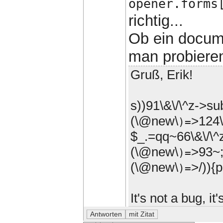
opener.forms
richtig...
Ob ein docum
man probiere
Gruß, Erik!
s))91\&\/\^z->s
(\@new\
>124\
)=
$_.=qq~66\&\/\^
(\@new\
>93~;
)=
(\@new\
>/)){p
)=
It's not a bug, i