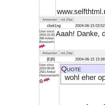
www.selfthtml.
cbxk1xg
2004-06-15 03:52
User since
Aaah! Danke, d
2003-10-20
496 Artikel
BenutzerIn
[E|B]
2004-06-15 15:38
User since
Quote
2003-08-08
2561 Artikel
wohl eher o
HausmeisterIn