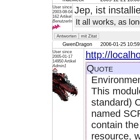
User since
Jep, ist installi
2003-08-04
162 Artikel
It all works, as lo
BenutzerIn
GwenDragon
2006-01-25 10:59
User since
http://local
2005-01-17
14950 Artikel
Quote
Admin1
Environmen
This module
standard) 
named SCR
contain the
resource, w