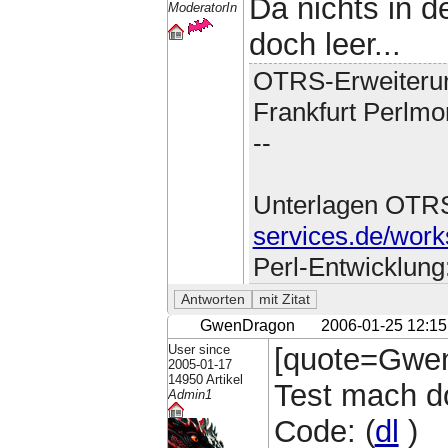
Da nichts in d
ModeratorIn
doch leer...
OTRS-Erweiteru
Frankfurt Perlmo
--
Unterlagen OTR
services.de/work
Perl-Entwicklung
GwenDragon
2006-01-25 12:15
User since
[quote=Gwen
2005-01-17
14950 Artikel
Test mach d
Admin1
Code: (
dl
)