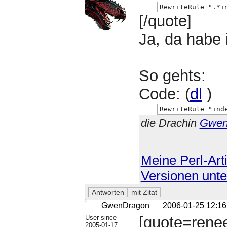
RewriteRule ".*i
[/quote]
Ja, da habe 
So gehts:
Code: (
dl
)
RewriteRule "ind
die Drachin
Gwe
Meine Perl-Arti
Versionen unte
GwenDragon
2006-01-25 12:16
User since
[quote=rene
2005-01-17