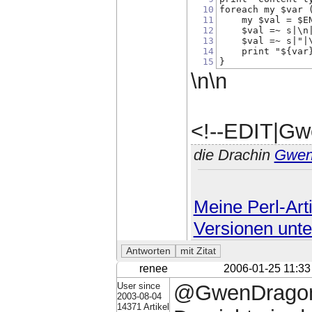
10
foreach my $var 
11
    my $val = $E
12
    $val =~ s|\n
13
    $val =~ s|"|
14
    print "${var
15
}
\n\n
<!--EDIT|Gw
die Drachin
Gwe
Meine Perl-Arti
Versionen unte
renee
2006-01-25 11:33
User since
@GwenDragon:
2003-08-04
14371 Artikel