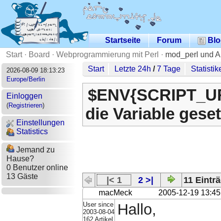
Startseite
Forum
Blo
Start
·
Board
·
Webprogrammierung mit Perl
·
mod_perl und 
Start
Letzte 24h
/
7 Tage
Statistik
2026-08-09 18:13:23
Europe/Berlin
$ENV{SCRIPT_UR
Einloggen
(
Registrieren
)
die Variable gese
Einstellungen
Statistics
Jemand zu
Hause?
0 Benutzer online
13 Gäste
|< 1
2 >|
11 Einträ
macMeck
2005-12-19 13:45
User since
Hallo,
2003-08-04
162 Artikel