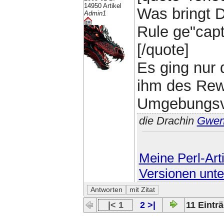
14950 Artikel
Was bringt D
Admin1
Rule ge"captu
[/quote]
Es ging nur 
ihm des Rewr
Umgebungsva
die Drachin
Gwe
Meine Perl-Arti
Versionen unte
|< 1
2 >|
11 Einträ