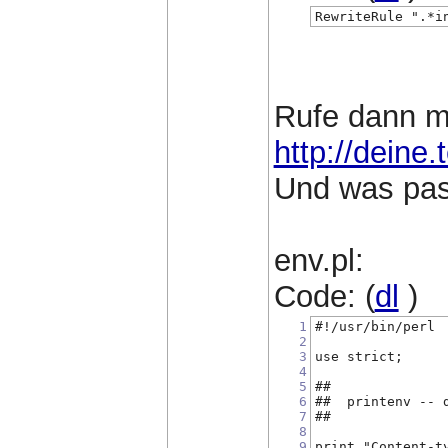
RewriteRule ".*i
Rufe dann m
http://deine
Und was pass
env.pl:
Code: (
dl
)
1
#!/usr/bin/perl
2
3
use strict;
4
5
##
6
##  printenv -- 
7
##
8
9
print "Content-t