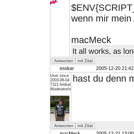
$ENV{SCRIPT_U
wenn mir mein 
macMeck
It all works, as lo
esskar
2005-12-20 21:42
User since
hast du denn mo
2003-08-04
7321 Artikel
ModeratorIn
macMeck
2005-12-21 13:00