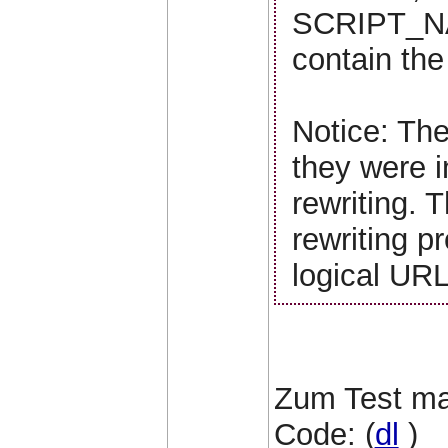
SCRIPT_N
contain the
Notice: Th
they were in
rewriting. 
rewriting p
logical UR
Zum Test ma
Code: (
dl
)