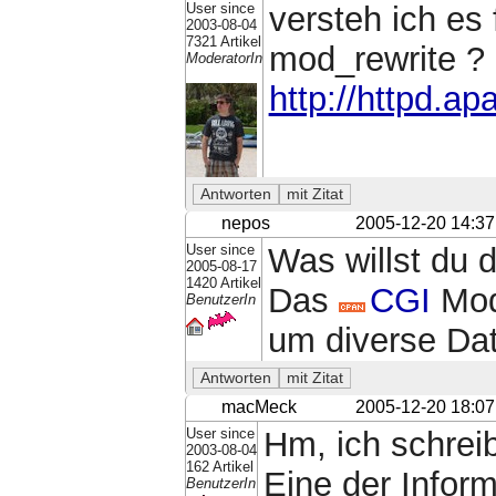
User since
versteh ich es
2003-08-04
7321 Artikel
mod_rewrite ?
ModeratorIn
http://httpd.a
nepos
2005-12-20 14:37
User since
Was willst du
2005-08-17
1420 Artikel
Das
CGI
Modu
BenutzerIn
um diverse Dat
macMeck
2005-12-20 18:07
User since
Hm, ich schreib
2003-08-04
162 Artikel
Eine der Inform
BenutzerIn