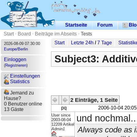
Startseite
Forum
Blo
Start
·
Board
·
Beiträge im Abseits
·
Tests
Start
Letzte 24h
/
7 Tage
Statistik
2026-08-09 07:30:00
Europe/Berlin
Subject3: Additi
Einloggen
(
Registrieren
)
Einstellungen
Statistics
Jemand zu
Hause?
2 Einträge, 1 Seite
0 Benutzer online
pq
2006-10-04 20:05
13 Gäste
User since
und nochmal..
2003-08-04
12209 Artikel
Always code as i
Admin1