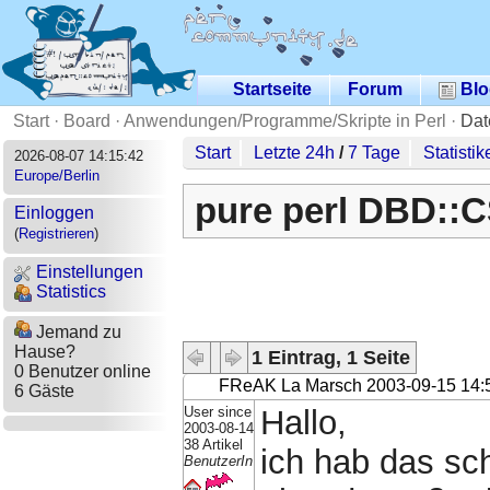
Startseite
Forum
Blo
Start
·
Board
·
Anwendungen/Programme/Skripte in Perl
·
Dat
Start
Letzte 24h
/
7 Tage
Statistik
2026-08-07 14:15:42
Europe/Berlin
pure perl DBD::
Einloggen
(
Registrieren
)
Einstellungen
Statistics
Jemand zu
Hause?
1 Eintrag, 1 Seite
0 Benutzer online
FReAK La Marsch
2003-09-15 14:
6 Gäste
User since
Hallo,
2003-08-14
38 Artikel
ich hab das sch
BenutzerIn