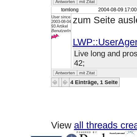
tomlong
2004-08-09 17:00
User since
zum Seite ausle
2003-08-04
93 Artikel
BenutzerIn
LWP::UserAge
Live long and pros
42;
4 Einträge, 1 Seite
View
all threads cr