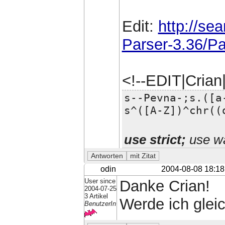
Edit:
http://s
Parser-3.36/P
<!--EDIT|Cria
s--Pevna-;s.([a
s^([A-Z])^chr((
use strict;
use wa
odin
2004-08-08 18:18
User since
Danke Crian!
2004-07-25
3 Artikel
Werde ich glei
BenutzerIn