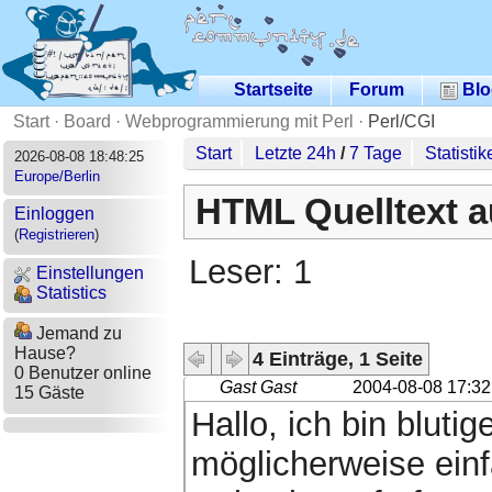
Startseite
Forum
Blo
Start
·
Board
·
Webprogrammierung mit Perl
·
Perl/CGI
Start
Letzte 24h
/
7 Tage
Statistik
2026-08-08 18:48:25
Europe/Berlin
HTML Quelltext a
Einloggen
(
Registrieren
)
Leser: 1
Einstellungen
Statistics
Jemand zu
Hause?
4 Einträge, 1 Seite
0 Benutzer online
Gast Gast
2004-08-08 17:32
15 Gäste
Hallo, ich bin blutig
möglicherweise einf