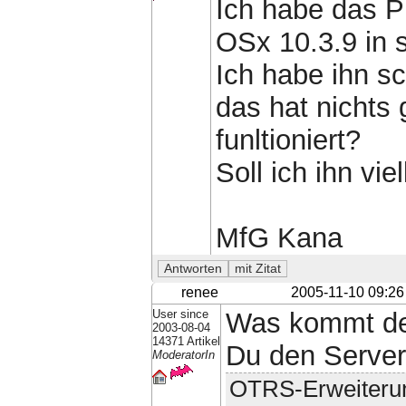
Ich habe das 
OSx 10.3.9 in s
Ich habe ihn sc
das hat nichts
funltioniert?
Soll ich ihn vi
MfG Kana
renee
2005-11-10 09:26
User since
Was kommt de
2003-08-04
14371 Artikel
Du den Server 
ModeratorIn
OTRS-Erweiteru