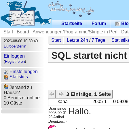
Startseite
Forum
Blo
Start
·
Board
·
Anwendungen/Programme/Skripte in Perl
·
Dat
Start
Letzte 24h
/
7 Tage
Statistik
2026-08-06 10:50:40
Europe/Berlin
SQL startet nicht
Einloggen
(
Registrieren
)
Einstellungen
Statistics
Jemand zu
Hause?
3 Einträge, 1 Seite
0 Benutzer online
kana
2005-11-10 09:08
10 Gäste
User since
Hallo.
2005-09-01
25 Artikel
BenutzerIn