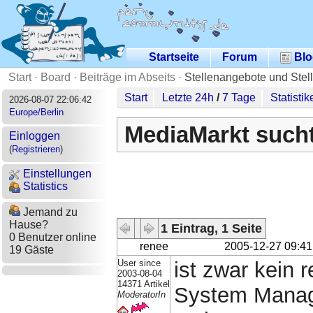
Startseite
Forum
Blo
Start
·
Board
·
Beiträge im Abseits
·
Stellenangebote und Stel
Start
Letzte 24h
/
7 Tage
Statistik
2026-08-07 22:06:42
Europe/Berlin
MediaMarkt sucht
Einloggen
(
Registrieren
)
Einstellungen
Statistics
Jemand zu
Hause?
1 Eintrag, 1 Seite
0 Benutzer online
renee
2005-12-27 09:41
19 Gäste
User since
ist zwar kein 
2003-08-04
14371 Artikel
System Manage
ModeratorIn