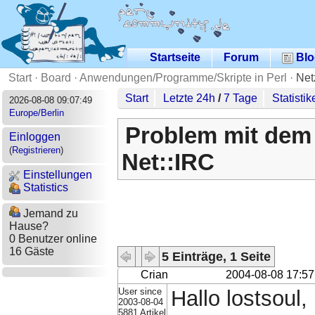
Startseite
Forum
Blo
Start
·
Board
·
Anwendungen/Programme/Skripte in Perl
·
Net
Start
Letzte 24h
/
7 Tage
Statistik
2026-08-08 09:07:49
Europe/Berlin
Problem mit dem
Einloggen
(
Registrieren
)
Net::IRC
Einstellungen
Statistics
Jemand zu
Hause?
0 Benutzer online
16 Gäste
5 Einträge, 1 Seite
Crian
2004-08-08 17:57
User since
Hallo lostsoul,
2003-08-04
5881 Artikel