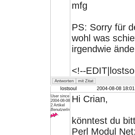
mfg
PS: Sorry für 
wohl was schi
irgendwie änder
<!--EDIT|losts
lostsoul
2004-08-08 18:01
User since
Hi Crian,
2004-08-08
2 Artikel
BenutzerIn
könntest du bit
Perl Modul Net