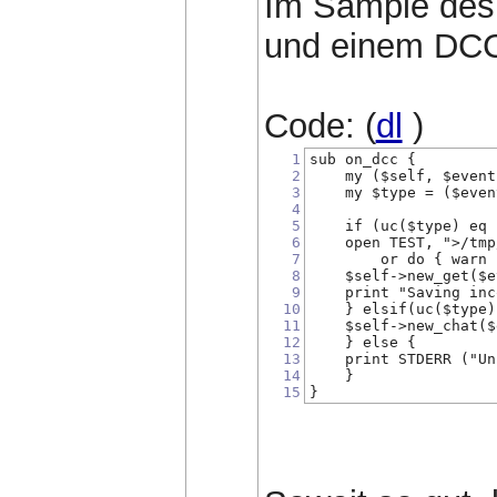
Im Sample des 
und einem DCC 
Code: (
dl
)
1
sub on_dcc {
2
    my ($self, $event
3
    my $type = ($even
4
5
    if (uc($type) eq 
6
    open TEST, ">/tmp
7
        or do { warn 
8
    $self->new_get($e
9
    print "Saving inc
10
    } elsif(uc($type)
11
    $self->new_chat($
12
    } else {
13
    print STDERR ("Un
14
    }
15
}