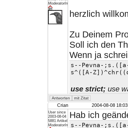
ModeratorIn
herzlich will
Zu Deinem Prob
Soll ich den 
Wenn ja schrei
s--Pevna-;s.([a
s^([A-Z])^chr((
use strict;
use wa
Crian
2004-08-08 18:03
User since
Hab ich geänder
2003-08-04
5881 Artikel
s--Pevna-;s.([a
ModeratorIn