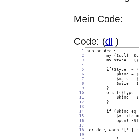
Mein Code:
Code: (
dl
)
1
sub on_dcc {
2
        my ($self, $e
3
        my $type = ($
4
5
        if($type =~ /
6
            $kind = $
7
            $name = $
8
            $size = $
9
        }
10
        elsif($type =
11
            $kind = $
12
        }
13
14
        if ($kind eq 
15
            $o_file =
16
            open(TEST
17
18
 or do { warn "[!!] c
19
                    n