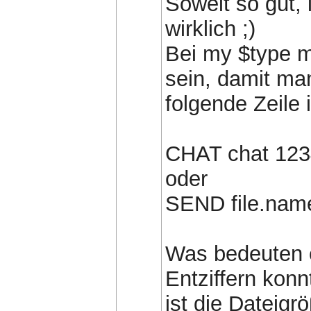
Soweit so gut, 
wirklich ;)
Bei my $type m
sein, damit m
folgende Zeile 
CHAT chat 123
oder
SEND file.nam
Was bedeuten e
Entziffern konn
ist die Dateigrö