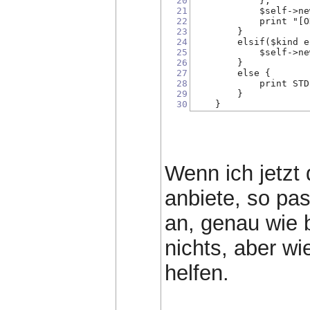
20
            };
21
            $self->ne
22
            print "[O
23
        } 
24
        elsif($kind e
25
            $self->ne
26
        } 
27
        else {
28
            print STD
29
        }
30
    }
Wenn ich jetzt
anbiete, so pas
an, genau wie 
nichts, aber wi
helfen.