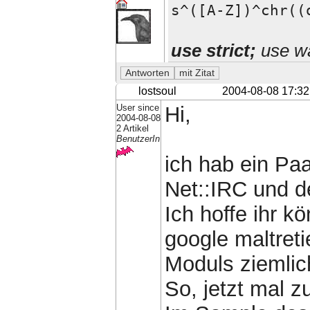
s^([A-Z])^chr((
use strict;
use wa
lostsoul
2004-08-08 17:32
User since
Hi,
2004-08-08
2 Artikel
BenutzerIn
ich hab ein Pa
Net::IRC und d
Ich hoffe ihr k
google maltret
Moduls ziemlich
So, jetzt mal 