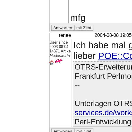
mfg
renee
2004-08-08 19:05
User since
Ich habe mal 
2003-08-04
14371 Artikel
lieber
POE::C
ModeratorIn
OTRS-Erweiteru
Frankfurt Perlmo
--
Unterlagen OTR
services.de/work
Perl-Entwicklung