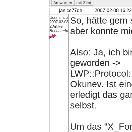
janice77de
2007-02-08 16:22
User since
So, hätte gern 
2007-02-08
2 Artikel
aber konnte mic
BenutzerIn
Also: Ja, ich b
geworden ->
LWP::Protocol:
Okunev. Ist ei
erledigt das g
selbst.
Um das "X_For