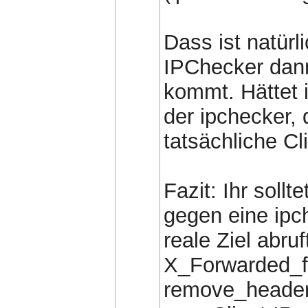
Dass ist natür
IPChecker dann
kommt. Hättet 
der ipchecker, 
tatsächliche Cl
Fazit: Ihr soll
gegen eine ipc
reale Ziel abru
X_Forwarded_fo
remove_header 