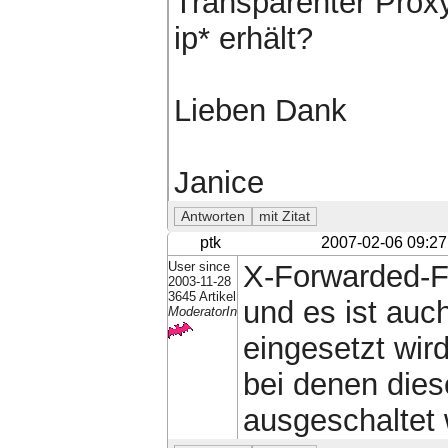
Transparenter Proxy
ip* erhält?
Lieben Dank
Janice
ptk
2007-02-06 09:27
User since
X-Forwarded-F
2003-11-28
3645 Artikel
und es ist auc
ModeratorIn
eingesetzt wir
bei denen dies
ausgeschaltet