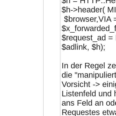
$h = HTTP::He
$h->header( M
$browser,VIA 
$x_forwarded_fo
$request_ad =
$adlink, $h);
In der Regel ze
die "manipulier
Vorsicht -> ein
Listenfeld und
ans Feld an od
Requestes etw