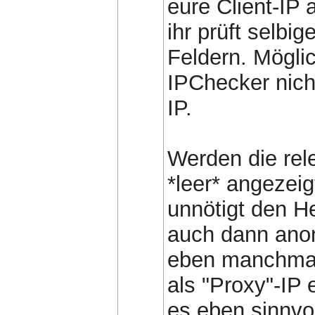
eure Client-IP 
ihr prüft selbi
Feldern. Möglic
IPChecker nich
IP.
Werden die rel
*leer* angezeig
unnötigt den H
auch dann anon
eben manchmal 
als "Proxy"-IP
es eben sinnvo