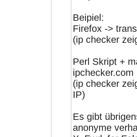
Beipiel:
Firefox -> tran
(ip checker zei
Perl Skript + m
ipchecker.com
(ip checker zei
IP)
Es gibt übrigen
anonyme verhal