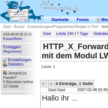
Startseite
Forum
Blo
Start
·
Board
·
Anwendungen/Programme/Skripte in Perl
·
Net
Start
Letzte 24h
/
7 Tage
Statistik
2026-08-08 06:23:32
Europe/Berlin
HTTP_X_Forwardi
Einloggen
(
Registrieren
)
mit dem Modul L
Einstellungen
Statistics
Leser: 1
Jemand zu
Hause?
0 Benutzer online
4 Einträge, 1 Seite
13 Gäste
Gast Gast
2007-02-06 02:45
Hallo ihr ...