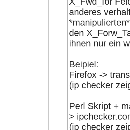
X_Fwd_for Feld
anderes verhal
*manipulierten
den X_Forw_Tag
ihnen nur ein w
Beipiel:
Firefox -> tran
(ip checker zei
Perl Skript + m
> ipchecker.c
(ip checker zei