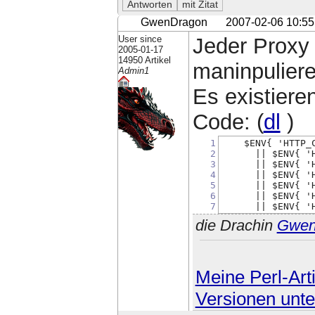
GwenDragon
2007-02-06 10:55
User since
Jeder Proxy
2005-01-17
14950 Artikel
maninpuliere
Admin1
Es existiere
Code: (
dl
)
1
    $ENV{ 'HTTP_
2
      || $ENV{ '
3
      || $ENV{ '
4
      || $ENV{ '
5
      || $ENV{ '
6
      || $ENV{ '
7
      || $ENV{ '
die Drachin
Gwe
Meine Perl-Arti
Versionen unte