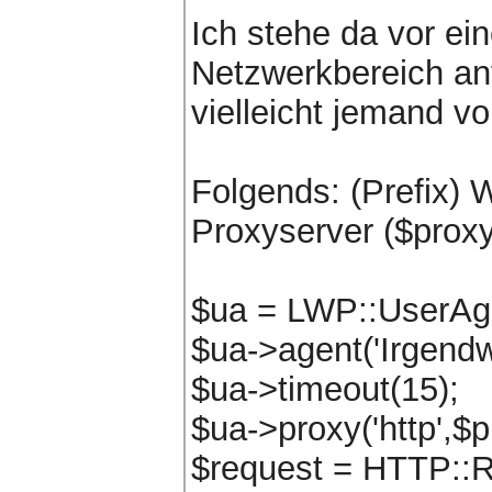
Ich stehe da vor ei
Netzwerkbereich anf
vielleicht jemand v
Folgends: (Prefix) 
Proxyserver ($proxy
$ua = LWP::UserAg
$ua->agent('Irgendw
$ua->timeout(15);
$ua->proxy('http',$p
$request = HTTP::R