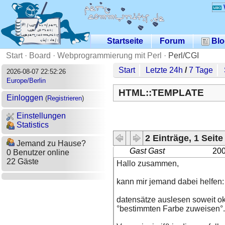
Startseite
Forum
Blo
Start
·
Board
·
Webprogrammierung mit Perl
·
Perl/CGI
Start
Letzte 24h
/
7 Tage
2026-08-07 22:52:26
Europe/Berlin
HTML::TEMPLATE
Einloggen
(
Registrieren
)
Einstellungen
Statistics
2 Einträge, 1 Seite
Jemand zu Hause?
Gast Gast
200
0 Benutzer online
22 Gäste
Hallo zusammen,
kann mir jemand dabei helfen:
datensätze auslesen soweit o
°bestimmten Farbe zuweisen°.