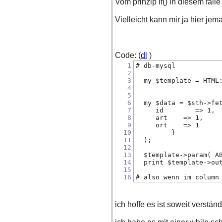
Vom prinzip if() in diesem falle
Vielleicht kann mir ja hier jem
Code: (
dl
)
1
# db-mysql
2
3
  my $template = HTML
4
5
6
  my $data = $sth->fe
7
     id        => 1,
8
     art    => 1,  
9
     ort    => 1
10
         }
11
  );
12
13
  $template->param( A
14
  print $template->ou
15
16
# also wenn im column
ich hoffe es ist soweit verständ