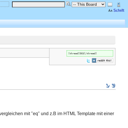
Schrift
[thread]503[/thread]
ergleichen mit "eq" und z.B im HTML Template mit einer