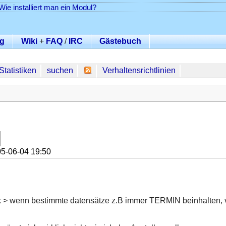
Wie installiert man ein Modul?
g
Wiki
+
FAQ
/
IRC
Gästebuch
Statistiken
suchen
Verhaltensrichtlinien
5-06-04 19:50
k > wenn bestimmte datensätze z.B immer TERMIN beinhalten, v