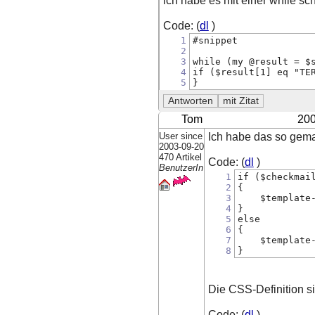
ich habe es mit einer while schl
Code: (
dl
)
1
#snippet
2
3
while (my @result = $
4
if ($result[1] eq "TE
5
}
Tom
200
User since
Ich habe das so gemac
2003-09-20
470 Artikel
Code: (
dl
)
BenutzerIn
1
if ($checkmai
2
{
3
    $template
4
}
5
else
6
{
7
    $template
8
}
Die CSS-Definition si
Code: (
dl
)