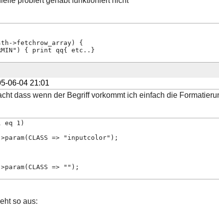
eife probiert gehabt funktioniert nicht
sth->fetchrow_array) {
RMIN") { print qq{ etc..}
5-06-04 21:01
ht dass wenn der Begriff vorkommt ich einfach die Formatierun
l eq 1)
->param(CLASS => "inputcolor");
->param(CLASS => "");
eht so aus: