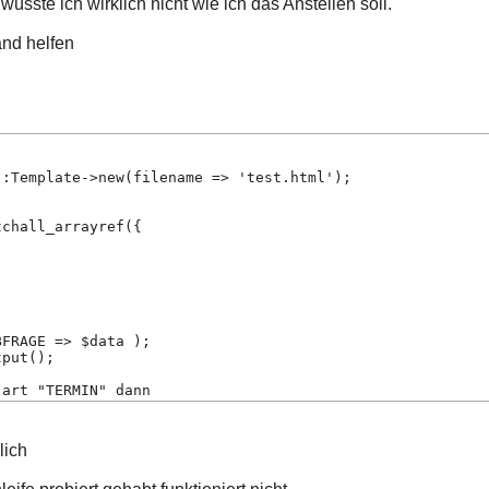
 wüsste ich wirklich nicht wie ich das Anstellen soll.
and helfen
::Template->new(filename => 'test.html');
tchall_arrayref({
BFRAGE => $data );
tput();
 art "TERMIN" dann 
lich