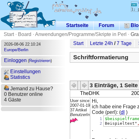
1; 
Startseite
Forum
Blo
Start
·
Board
·
Anwendungen/Programme/Skripte in Perl
·
Gra
Start
Letzte 24h
/
7 Tage
2026-08-06 22:10:24
Europe/Berlin
Schriftformatierung
Einloggen
(
Registrieren
)
Einstellungen
Statistics
3 Einträge, 1 Seite
Jemand zu Hause?
TheDHK
200
0 Benutzer online
4 Gäste
User since
Hi,
2007-01-19
ich habe eine Frage z
37 Artikel
Code (perl): (
dl
)
BenutzerIn
1
$beispielfram
2
Beispieltext"
.