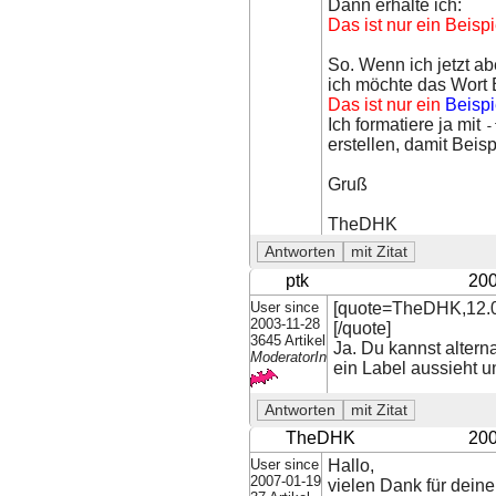
Dann erhalte ich:
Das ist nur ein Beispi
So. Wenn ich jetzt a
ich möchte das Wort B
Das ist nur ein
Beispi
Ich formatiere ja mit
-
erstellen, damit Beisp
Gruß
TheDHK
ptk
200
User since
[quote=TheDHK,12.02
2003-11-28
[/quote]
3645 Artikel
Ja. Du kannst alter
ModeratorIn
ein Label aussieht u
TheDHK
200
User since
Hallo,
2007-01-19
vielen Dank für deine