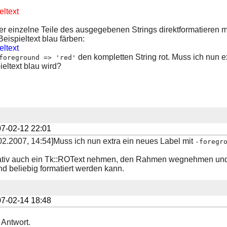
eltext
ber einzelne Teile des ausgegebenen Strings direktformatieren 
eispieltext blau färben:
eltext
den kompletten String rot. Muss ich nun e
foreground => 'red'
ieltext blau wird?
7-02-12 22:01
.2007, 14:54]Muss ich nun extra ein neues Label mit
-foregr
nativ auch ein Tk::ROText nehmen, den Rahmen wegnehmen und 
nd beliebig formatiert werden kann.
7-02-14 18:48
 Antwort.