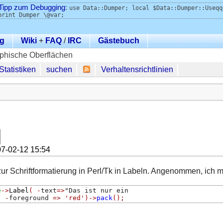
Tipp zum Debugging
:
use Data::Dumper; local $Data::Dumper::Useqq
print Dumper \@var;
g
Wiki
+
FAQ
/
IRC
Gästebuch
phische Oberflächen
Statistiken
suchen
Verhaltensrichtlinien
7-02-12 15:54
ur Schriftformatierung in Perl/Tk in Labeln. Angenommen, ich mö
e
->
Label
(
-
text
=>
"Das ist nur ein
,
-
foreground 
=>
'red'
)->
pack
();