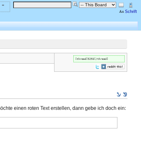
 =
Schrift
[thread]5293[/thread]
chte einen roten Text erstellen, dann gebe ich doch ein: