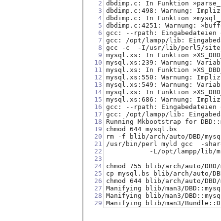
2
dbdimp.c: In Funktion »parse_
3
dbdimp.c:498: Warnung: Impliz
4
dbdimp.c: In Funktion »mysql_
5
dbdimp.c:4251: Warnung: »buff
6
gcc: --rpath: Eingabedateien 
7
gcc: /opt/lampp/lib: Eingabed
8
gcc -c  -I/usr/lib/perl5/site
9
mysql.xs: In Funktion »XS_DBD
10
mysql.xs:239: Warnung: Variab
11
mysql.xs: In Funktion »XS_DBD
12
mysql.xs:550: Warnung: Impliz
13
mysql.xs:549: Warnung: Variab
14
mysql.xs: In Funktion »XS_DBD
15
mysql.xs:686: Warnung: Impliz
16
gcc: --rpath: Eingabedateien 
17
gcc: /opt/lampp/lib: Eingabed
18
Running Mkbootstrap for DBD::
19
chmod 644 mysql.bs
20
rm -f blib/arch/auto/DBD/mysq
21
/usr/bin/perl myld gcc  -shar
22
           -L/opt/lampp/lib/m
23
24
chmod 755 blib/arch/auto/DBD/
25
cp mysql.bs blib/arch/auto/DB
26
chmod 644 blib/arch/auto/DBD/
27
Manifying blib/man3/DBD::mysq
28
Manifying blib/man3/DBD::mysq
29
Manifying blib/man3/Bundle::D