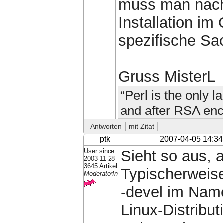
muss man nach
Installation i
spezifische Sa
Gruss MisterL
“Perl is the only 
and after RSA enc
ptk
2007-04-05 14:34
User since
Sieht so aus, a
2003-11-28
3645 Artikel
Typischerweise
ModeratorIn
-devel im Name
Linux-Distribu