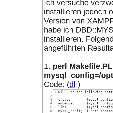
Ich versuche verzw
installieren jedoch 
Version von XAMPP u
habe ich DBD::MYSQ
installieren. Folgen
angeführten Resulta
1.
perl Makefile.PL 
mysql_config=/opt
Code: (
dl
)
1
I will use the following sett
2
3
  cflags        (mysql_config
4
  embedded      (mysql_config
5
  libs          (mysql_config
6
  mysql_config  (Users choice