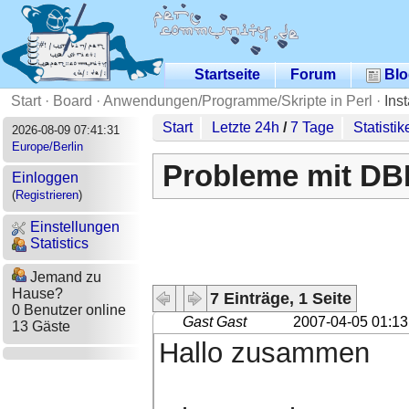
Startseite
Forum
Blo
Start
·
Board
·
Anwendungen/Programme/Skripte in Perl
·
Ins
Start
Letzte 24h
/
7 Tage
Statistik
2026-08-09 07:41:31
Europe/Berlin
Probleme mit D
Einloggen
(
Registrieren
)
Einstellungen
Statistics
Jemand zu
Hause?
7 Einträge, 1 Seite
0 Benutzer online
Gast Gast
2007-04-05 01:13
13 Gäste
Hallo zusammen