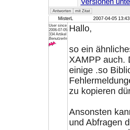
Versionen unte
MisterL
2007-04-05 13:43
User since
Hallo,
2006-07-05
334 Artikel
BenutzerIn
so ein ähnlich
XAMPP auch. D
einige .so Bibl
Fehlermeldunge
zu kopieren dür
Ansonsten kann
und Abfragen 