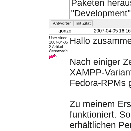
Paketen hera
"Development",
gonzo
2007-04-05 16:16
User since
Hallo zusamm
2007-04-05
2 Artikel
BenutzerIn
Nach einiger Ze
XAMPP-Variant
Fedora-RPMs 
Zu meinem Erst
funktioniert. S
erhältlichen Pe