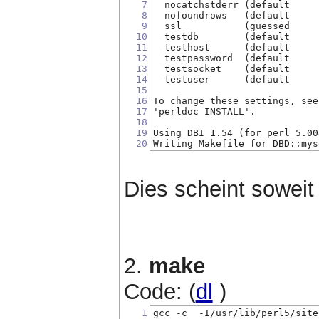
7
  nocatchstderr (default     
8
  nofoundrows   (default     
9
  ssl           (guessed     
10
  testdb        (default     
11
  testhost      (default     
12
  testpassword  (default     
13
  testsocket    (default     
14
  testuser      (default     
15
16
To change these settings, see
17
'perldoc INSTALL'.
18
19
Using DBI 1.54 (for perl 5.00
20
Writing Makefile for DBD::mys
Dies scheint soweit
2.
make
Code: (
dl
)
1
gcc -c  -I/usr/lib/perl5/site