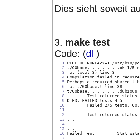
Dies sieht soweit a
3.
make test
Code: (
dl
)
1
PERL_DL_NONLAZY=1 /usr/bin/pe
2
t/00base.............ok 1/5in
3
 at (eval 3) line 3
4
Compilation failed in require
5
Perhaps a required shared lib
6
 at t/00base.t line 38
7
t/00base.............dubious 
8
        Test returned status 
9
DIED. FAILED tests 4-5
10
        Failed 2/5 tests, 60.
11
12
        Test returned status 
13
...
14
...
15
...
16
Failed Test         Stat Wsta
17
-----------------------------