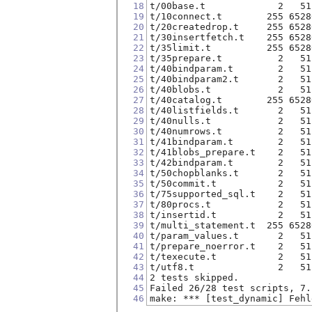
18
t/00base.t             2   51
19
t/10connect.t        255 6528
20
t/20createdrop.t     255 6528
21
t/30insertfetch.t    255 6528
22
t/35limit.t          255 6528
23
t/35prepare.t          2   51
24
t/40bindparam.t        2   51
25
t/40bindparam2.t       2   51
26
t/40blobs.t            2   51
27
t/40catalog.t        255 6528
28
t/40listfields.t       2   51
29
t/40nulls.t            2   51
30
t/40numrows.t          2   51
31
t/41bindparam.t        2   51
32
t/41blobs_prepare.t    2   51
33
t/42bindparam.t        2   51
34
t/50chopblanks.t       2   51
35
t/50commit.t           2   51
36
t/75supported_sql.t    2   51
37
t/80procs.t            2   51
38
t/insertid.t           2   51
39
t/multi_statement.t  255 6528
40
t/param_values.t       2   51
41
t/prepare_noerror.t    2   51
42
t/texecute.t           2   51
43
t/utf8.t               2   51
44
2 tests skipped.
45
Failed 26/28 test scripts, 7.
46
make: *** [test_dynamic] Fehl