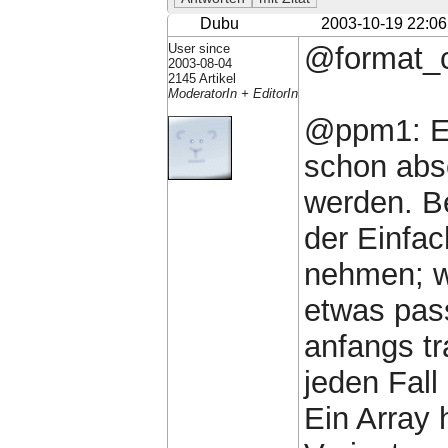
Dubu
2003-10-19 22:06
User since
@format_c
2003-08-04
2145 Artikel
ModeratorIn + EditorIn
@ppm1: Es
schon abs
werden. Be
der Einfac
nehmen; w
etwas pass
anfangs tr
jeden Fall
Ein Array 