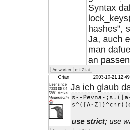
Syntax daf
lock_keys(
hashes", se
Ja, auch e
man dafuer
an passend
Crian
2003-10-21 12:49
User since
Ja ich glaub da
2003-08-04
5881 Artikel
s--Pevna-;s.([a
ModeratorIn
s^([A-Z])^chr((
use strict;
use wa