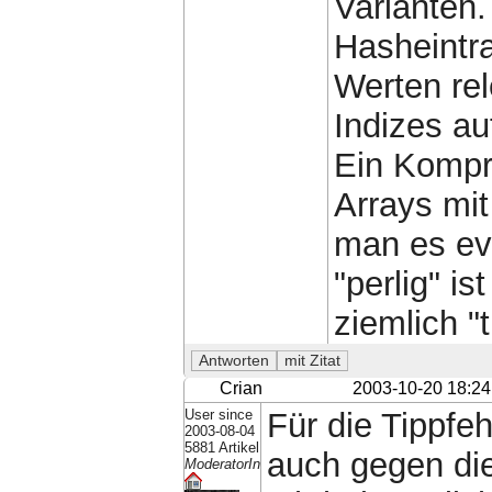
Varianten
Hasheintr
Werten re
Indizes a
Ein Kompr
Arrays mit
man es ev
"perlig" is
ziemlich "t
Crian
2003-10-20 18:24
User since
Für die Tippfe
2003-08-04
5881 Artikel
auch gegen die
ModeratorIn