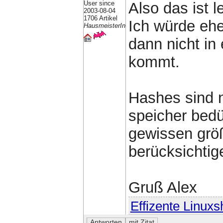
User since
Also das ist l
2003-08-04
1706 Artikel
Ich würde ehe
HausmeisterIn
dann nicht in
kommt.
Hashes sind 
speicher bedür
gewissen grö
berücksichtig
Gruß Alex
Effizente Linuxs