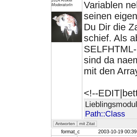
2614 Artikel
Variablen n
ModeratorIn
seinen eige
Du Dir die Z
schief. Als 
SELFHTML-B
sind da nae
mit den Arra
<!--EDIT|bet
Lieblingsmodu
Path::Class
format_c
2003-10-19 00:39