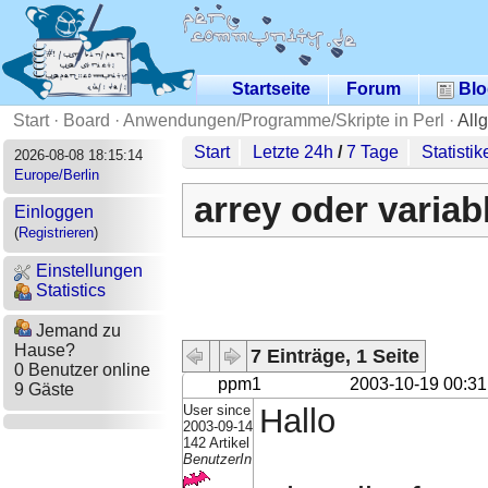
Startseite
Forum
Blo
Start
·
Board
·
Anwendungen/Programme/Skripte in Perl
·
All
Start
Letzte 24h
/
7 Tage
Statistik
2026-08-08 18:15:14
Europe/Berlin
arrey oder variab
Einloggen
(
Registrieren
)
Einstellungen
Statistics
Jemand zu
Hause?
7 Einträge, 1 Seite
0 Benutzer online
ppm1
2003-10-19 00:31
9 Gäste
User since
Hallo
2003-09-14
142 Artikel
BenutzerIn