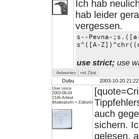
Ich hab neulic
hab leider ger
vergessen.
s--Pevna-;s.([a
s^([A-Z])^chr((
use strict;
use wa
Dubu
2003-10-20 21:22
User since
[quote=Cri
2003-08-04
2145 Artikel
Tippfehler
ModeratorIn + EditorIn
auch gege
sichern. I
gelesen, a