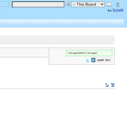
Schrift
[thread]6047[/thread]