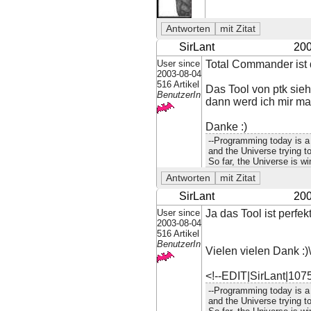
SirLant
200
User since
Total Commander ist 
2003-08-04
516 Artikel
Das Tool von ptk sie
BenutzerIn
dann werd ich mir mal
Danke :)
--Programming today is a 
and the Universe trying to
So far, the Universe is wi
SirLant
200
User since
Ja das Tool ist perfekt
2003-08-04
516 Artikel
BenutzerIn
Vielen vielen Dank :)
<!--EDIT|SirLant|107
--Programming today is a 
and the Universe trying to