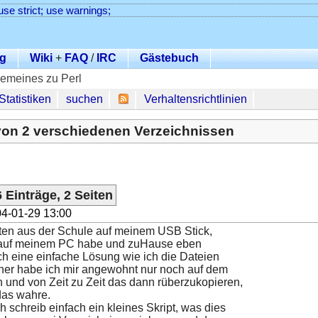
use strict; use warnings;
g
Wiki
+
FAQ
/
IRC
Gästebuch
gemeines zu Perl
Statistiken
suchen
Verhaltensrichtlinien
.von 2 verschiedenen Verzeichnissen
 Einträge, 2 Seiten
4-01-29 13:00
ten aus der Schule auf meinem USB Stick,
h auf meinem PC habe und zuHause eben
ch eine einfache Lösung wie ich die Dateien
her habe ich mir angewohnt nur noch auf dem
n und von Zeit zu Zeit das dann rüberzukopieren,
 das wahre.
ch schreib einfach ein kleines Skript, was dies