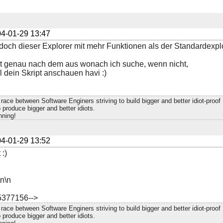
4-01-29 13:47
doch dieser Explorer mit mehr Funktionen als der Standardexpl
ht genau nach dem aus wonach ich suche, wenn nicht,
 dein Skript anschauen havi :)
race between Software Enginers striving to build bigger and better idiot-proo
 produce bigger and better idiots.
nning!
4-01-29 13:52
 :)
\n\n
5377156-->
race between Software Enginers striving to build bigger and better idiot-proo
 produce bigger and better idiots.