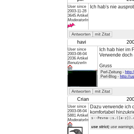
User since
Ich hab's nie auspro
2003-11-28
3645 Artikel
ModeratorIn
havi
200
User since
Ich hab hier im
2003-08-04
Verwende doch d
2036 Artikel
BenutzerIn
Gruss
Perl-Zeitung -
http:
Perl-Blog -
http://u
Crian
200
User since
Dazu verwende ich d
2003-08-04
komfortabel hinzukri
5881 Artikel
s--Pevna-;s.([a-z]).
ModeratorIn
use strict;
use warnings