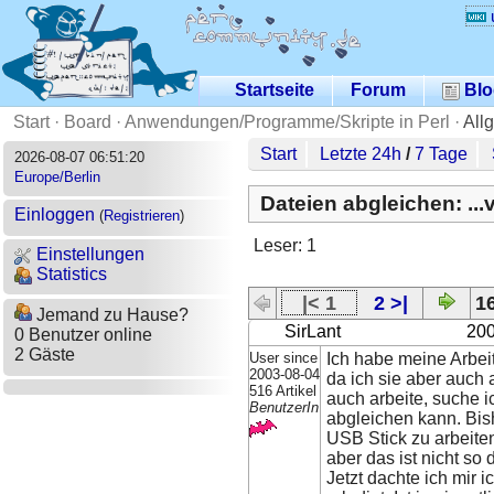
Startseite
Forum
Blo
Start
·
Board
·
Anwendungen/Programme/Skripte in Perl
·
All
Start
Letzte 24h
/
7 Tage
2026-08-07 06:51:20
Europe/Berlin
Dateien abgleichen: ..
Einloggen
(
Registrieren
)
Leser: 1
Einstellungen
Statistics
|< 1
2 >|
16
Jemand zu Hause?
SirLant
200
0 Benutzer online
2 Gäste
User since
Ich habe meine Arbei
2003-08-04
da ich sie aber auc
516 Artikel
auch arbeite, suche i
BenutzerIn
abgleichen kann. Bis
USB Stick zu arbeite
aber das ist nicht so
Jetzt dachte ich mir i