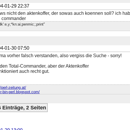
4-01-29 22:37
ows nicht den aktenkoffer, der sowas auch koennen soll? ich h
al commander
.dk':e,y;*kn:ai;penmic;;print"
4-01-30 07:50
a vorher falsch verstanden, also vergiss die Suche - sorry!
en Total-Commander, aber der Aktenkoffer
tioniert auch recht gut.
//perl-zeitung.at/
sr-bin-perl.blogspot.com/
 Einträge, 2 Seiten