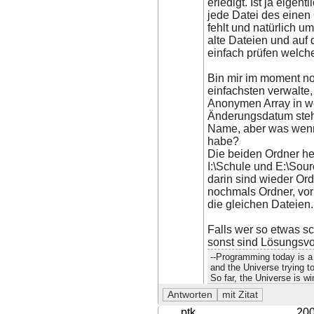
erledigt. Ist ja eige
jede Datei des einen
fehlt und natürlich u
alte Dateien und auf 
einfach prüfen welch
Bin mir im moment noc
einfachsten verwalte
Anonymen Array in w
Änderungsdatum steht 
Name, aber was wenn
habe?
Die beiden Ordner he
I:\Schule und E:\Sou
darin sind wieder Ord
nochmals Ordner, vor
die gleichen Dateien.
Falls wer so etwas sch
sonst sind Lösungsvo
--Programming today is a 
and the Universe trying to
So far, the Universe is wi
ptk
200