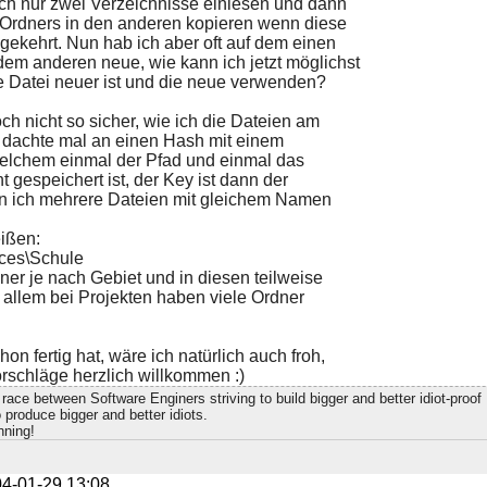
ntlich nur zwei Verzeichnisse einlesen und dann
 Ordners in den anderen kopieren wenn diese
mgekehrt. Nun hab ich aber oft auf dem einen
dem anderen neue, wie kann ich jetzt möglichst
e Datei neuer ist und die neue verwenden?
h nicht so sicher, wie ich die Dateien am
, dachte mal an einen Hash mit einem
elchem einmal der Pfad und einmal das
gespeichert ist, der Key ist dann der
 ich mehrere Dateien mit gleichem Namen
ißen:
rces\Schule
ner je nach Gebiet und in diesen teilweise
 allem bei Projekten haben viele Ordner
on fertig hat, wäre ich natürlich auch froh,
rschläge herzlich willkommen :)
race between Software Enginers striving to build bigger and better idiot-proo
 produce bigger and better idiots.
nning!
4-01-29 13:08