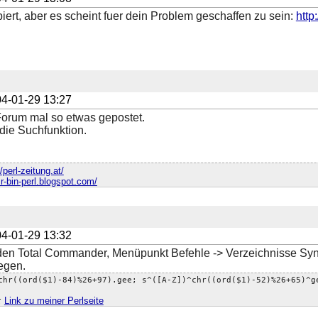
biert, aber es scheint fuer dein Problem geschaffen zu sein:
http
4-01-29 13:27
 Forum mal so etwas gepostet.
ie Suchfunktion.
//perl-zeitung.at/
sr-bin-perl.blogspot.com/
4-01-29 13:32
en Total Commander, Menüpunkt Befehle -> Verzeichnisse Syn
egen.
chr((ord($1)-84)%26+97).gee; s^([A-Z])^chr((ord($1)-52)%26+65)^g
;
Link zu meiner Perlseite