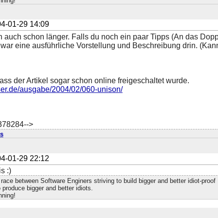
nning!
4-01-29 14:09
n auch schon länger. Falls du noch ein paar Tipps (An das Dop
 war eine ausführliche Vorstellung und Beschreibung drin. (Kann 
ass der Artikel sogar schon online freigeschaltet wurde.
user.de/ausgabe/2004/02/060-unison/
378284-->
s
4-01-29 22:12
s :)
race between Software Enginers striving to build bigger and better idiot-proo
 produce bigger and better idiots.
nning!