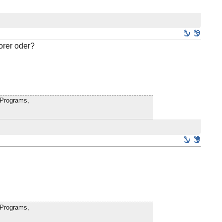
orer oder?
f Programs,
f Programs,