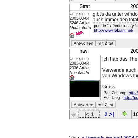
Strat
200
User since
gibt's da unter wind
2003-08-04
auch immer den tot
5246 Artikel
perl -le "s::*erlco'unaty.'
ModeratorIn
http://www.fabiani.net/
havi
200
User since
Ich hab das Them
2003-08-04
2036 Artikel
Verwende auch d
BenutzerIn
von Windows funk
Gruss
Perl-Zeitung -
http:
Perl-Blog -
http://u
|< 1
2 >|
16