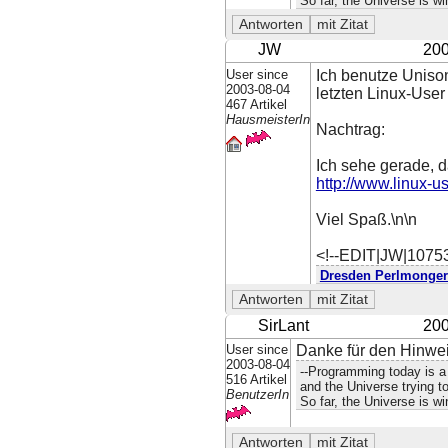
So far, the Universe is wi
JW
200
User since
Ich benutze Uniso
2003-08-04
letzten Linux-User
467 Artikel
HausmeisterIn
Nachtrag:
Ich sehe gerade, d
http://www.linux-
Viel Spaß.\n\n
<!--EDIT|JW|1075
Dresden Perlmonger
SirLant
200
User since
Danke für den Hinwei
2003-08-04
--Programming today is a 
516 Artikel
and the Universe trying to
BenutzerIn
So far, the Universe is wi