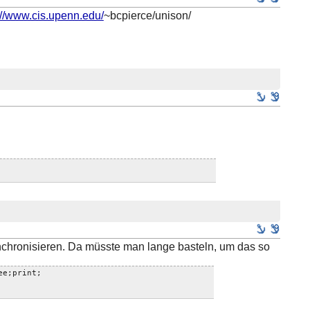
://www.cis.upenn.edu/
~bcpierce/unison/
chronisieren. Da müsste man lange basteln, um das so
ee;print;