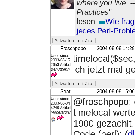
where you live. 
Practices"
lesen:
Wie frag
jedes Perl-Prob
Froschpopo
2004-08-08 14:28
User since
timelocal($sec,
2003-08-15
2653 Artikel
ich jetzt mal g
BenutzerIn
Strat
2004-08-08 15:06
User since
@froschpopo: d
2003-08-04
5246 Artikel
timelocal werte
ModeratorIn
1900 gezaehlt.
Code (perl): (
dl