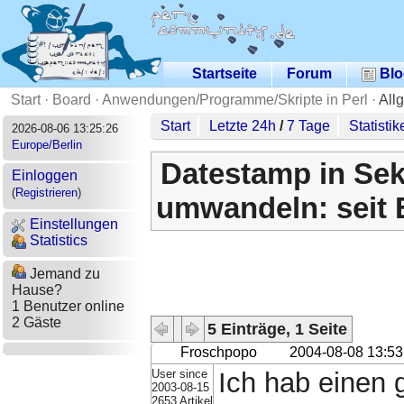
Startseite
Forum
Blo
Start
·
Board
·
Anwendungen/Programme/Skripte in Perl
·
All
Start
Letzte 24h
/
7 Tage
Statistik
2026-08-06 13:25:26
Europe/Berlin
Datestamp in Se
Einloggen
(
Registrieren
)
umwandeln: seit
Einstellungen
Statistics
Jemand zu
Hause?
1 Benutzer online
2 Gäste
5 Einträge, 1 Seite
Froschpopo
2004-08-08 13:53
User since
Ich hab einen
2003-08-15
2653 Artikel