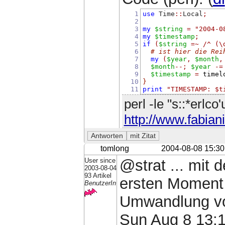
1
use
 Time
::
Local
;
2
3
my
$string
=
"2004-0
4
my
$timestamp
;
5
if
(
$string
=~
/^ (\
6
# ist hier die Rei
7
my
(
$year
,
$month
,
8
$month
--;
$year
-=
9
$timestamp
=
timel
10
}
11
print
"TIMESTAMP: $t
perl -le "s::*erlco
http://www.fabiani
tomlong
2004-08-08 15:30
User since
@strat ... mit 
2003-08-04
93 Artikel
ersten Moment 
BenutzerIn
Umwandlung vo
Sun Aug 8 13: