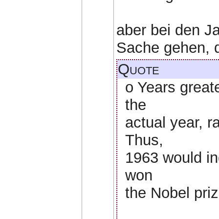
aber bei den J
Sache gehen, 
Quote
o Years greate
the
actual year, r
Thus,
1963 would in
won
the Nobel priz