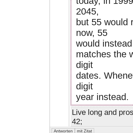
today, in 1999
2045,
but 55 would 
now, 55
would instead 
matches the w
digit
dates. Whenev
digit
year instead.
Live long and pros
42;